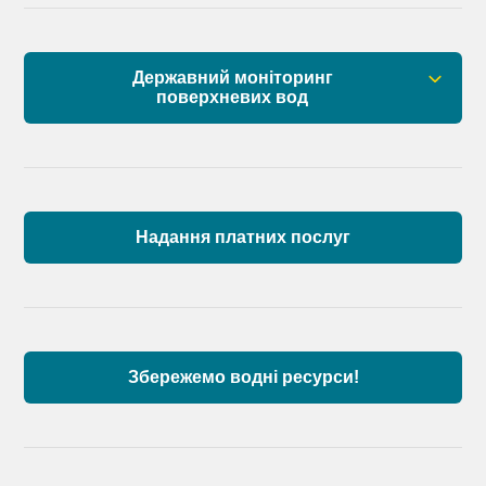
Державний моніторинг
поверхневих вод
Загальна інформація
Пункти моніторингу по басейну річок
Причорномор’я та суббасейну нижнього Дунаю
Надання платних послуг
Аналіз стану масивів поверхневих вод басейну
річок Причорномор’я та суббасейну нижнього
Дунаю
Збережемо водні ресурси!