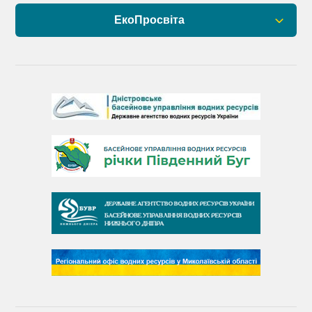
ЕкоПросвіта
Барви Дністра
День Дністра
День Дунаю
День Південного Бугу
День води
День чистих берегів
День довкілля
(місячник благоустрою)
День працівника водного господарства України