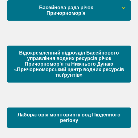
Басейнова рада річок
Склад Басейнової ради нижнього Дунаю
Причорномор’я
Матеріали
Правові засади роботи Басейнової ради
Установчі документи
Відокремленний підрозділ Басейнового
Склад Басейнової ради річок Причорномор’я
управління водних ресурсів річок
Причорномор’я та Нижнього Дунаю
«Причорноморський центр водних ресурсів
Матеріали
та ґрунтів»
Лабораторія моніторингу вод Південного
регіону