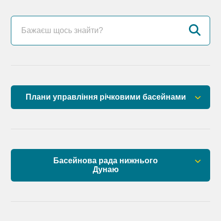
Плани управління річковими басейнами
План управління річковим басейном річок
Причорномор’я
План управління річковим басейном нижнього
Басейнова рада нижнього
Дунаю
Дунаю
Правові засади роботи Басейнової ради
Установчі документи