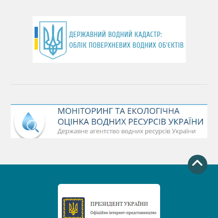
День хіміка
День Чорного моря
День захисту річок
Міжнародний день боротьби проти гребель