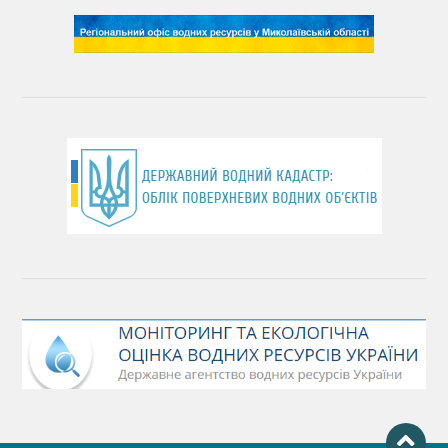
День довкілля
(місячник благоустрою)
День працівника водного господарства України
День хіміка
День Чорного моря
День захисту річок
Міжнародний день боротьби проти гребель