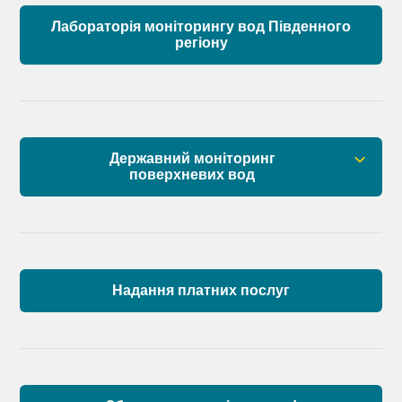
Лабораторія моніторингу вод Південного
регіону
Державний моніторинг
поверхневих вод
Загальна інформація
Пункти моніторингу по басейну річок
Причорномор’я та суббасейну нижнього Дунаю
Надання платних послуг
Аналіз стану масивів поверхневих вод басейну
річок Причорномор’я та суббасейну нижнього
Дунаю