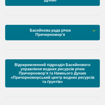
Дунаю
Правові засади роботи Басейнової ради
Установчі документи
Басейнова рада річок
Склад Басейнової ради нижнього Дунаю
Причорномор’я
Матеріали
Правові засади роботи Басейнової ради
Установчі документи
Відокремленний підрозділ Басейнового
Склад Басейнової ради річок Причорномор’я
управління водних ресурсів річок
Причорномор’я та Нижнього Дунаю
«Причорноморський центр водних ресурсів
Матеріали
та ґрунтів»