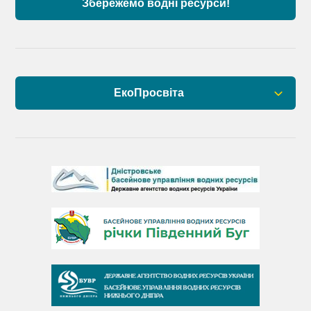
Збережемо водні ресурси!
ЕкоПросвіта
Барви Дністра
День Дністра
День Дунаю
День Південного Бугу
День води
День чистих берегів