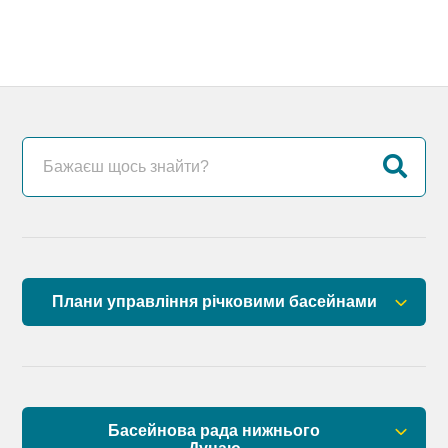
Плани управління річковими басейнами
План управління річковим басейном річок
Причорномор’я
План управління річковим басейном нижнього
Басейнова рада нижнього
Дунаю