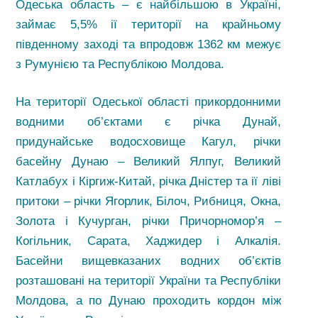
Одеська область – є найбільшою в Україні,
займає 5,5% ії території на крайньому
південному заході та впродовж 1362 км межує
з Румунією та Республікою Молдова.
На території Одеської області прикордонними
водними об’єктами є річка Дунай,
придунайське водосховище Кагул, річки
басейну Дунаю – Великий Ялпуг, Великий
Катлабух і Кіргиж-Китай, річка Дністер та ії ліві
притоки – річки Ягорлик, Білоч, Рибниця, Окна,
Золота і Кучурган, річки Причорномор’я –
Когільник, Сарата, Хаджидер і Алкалія.
Басейни вищевказаних водних об’єктів
розташовані на території України та Республіки
Молдова, а по Дунаю проходить кордон між