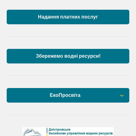
Пункти моніторингу по басейну річок
Причорномор’я та суббасейну нижнього Дунаю
Надання платних послуг
Аналіз стану масивів поверхневих вод басейну
річок Причорномор’я та суббасейну нижнього
Дунаю
Збережемо водні ресурси!
ЕкоПросвіта
Барви Дністра
День Дністра