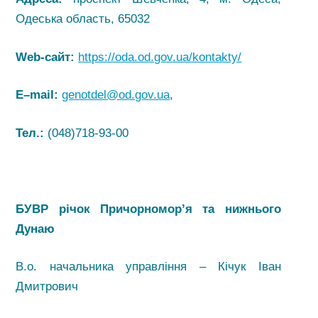
Одеська область, 65032
Web-сайт:
https://oda.od.gov.ua/kontakty/
E
–
mail
:
genotdel@od.gov.ua
,
Тел.:
(048)718-93-00
БУВР річок Причорномор’я та нижнього
Дунаю
В.о. начальника управління – Кічук Іван
Дмитрович