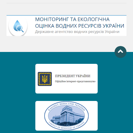
Міжнародний день боротьби проти гребель