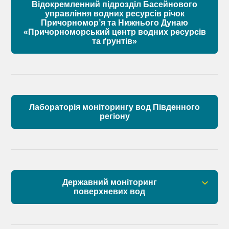
Відокремленний підрозділ Басейнового
Склад Басейнової ради річок Причорномор’я
управління водних ресурсів річок
Причорномор’я та Нижнього Дунаю
«Причорноморський центр водних ресурсів
Матеріали
та ґрунтів»
Лабораторія моніторингу вод Південного
регіону
Державний моніторинг
поверхневих вод
Загальна інформація