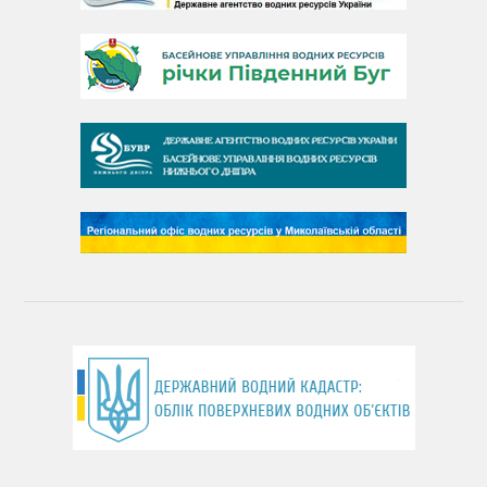
День Дунаю
День Південного Бугу
День води
День чистих берегів
День довкілля
(місячник благоустрою)
День працівника водного господарства України
День хіміка
День Чорного моря
День захисту річок