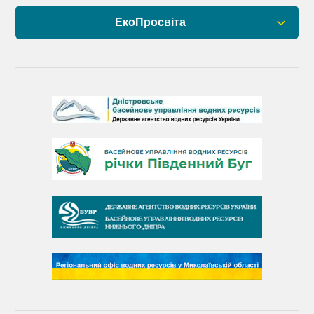
ЕкоПросвіта
Барви Дністра
День Дністра
День Дунаю
День Південного Бугу
День води
День чистих берегів
День довкілля
(місячник благоустрою)
День працівника водного господарства України