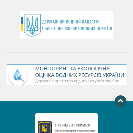
День хіміка
День Чорного моря
День захисту річок
Міжнародний день боротьби проти гребель