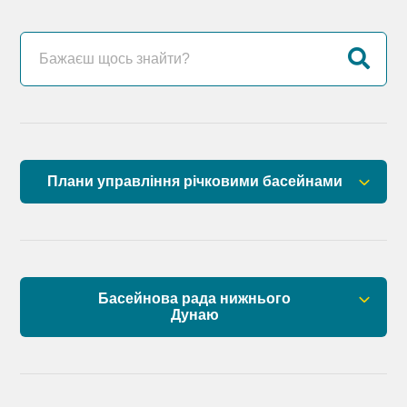
Плани управління річковими басейнами
План управління річковим басейном річок
Причорномор’я
План управління річковим басейном нижнього
Басейнова рада нижнього
Дунаю
Дунаю
Правові засади роботи Басейнової ради
Установчі документи