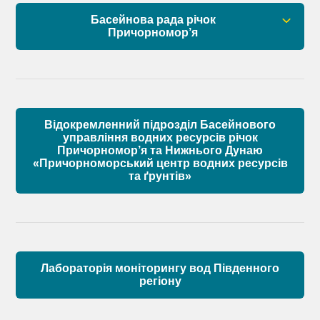
Басейнова рада річок
Склад Басейнової ради нижнього Дунаю
Причорномор’я
Матеріали
Правові засади роботи Басейнової ради
Установчі документи
Відокремленний підрозділ Басейнового
Склад Басейнової ради річок Причорномор’я
управління водних ресурсів річок
Причорномор’я та Нижнього Дунаю
«Причорноморський центр водних ресурсів
Матеріали
та ґрунтів»
Лабораторія моніторингу вод Південного
регіону