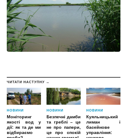
ЧИТАТИ НАСТУПНУ →
НОВИНИ
НОВИНИ
НОВИНИ
Моніторинг
Безпечні дамби
Куяльницький
якості вод у
та греблі – це
лиман і
дії: як та де ми
не про папери,
басейнове
відбираємо
це про спокій
управління:
проби?
наших громад!
наукове