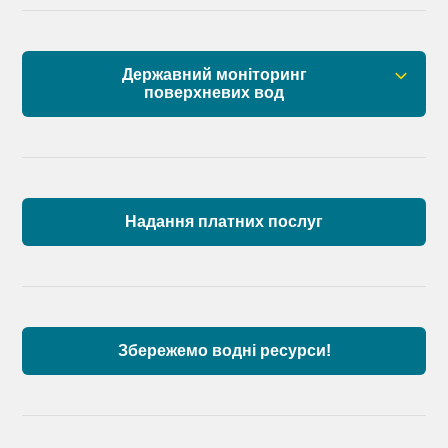
Державний моніторинг
поверхневих вод
Загальна інформація
Пункти моніторингу по басейну річок
Причорномор’я та суббасейну нижнього Дунаю
Надання платних послуг
Аналіз стану масивів поверхневих вод басейну
річок Причорномор’я та суббасейну нижнього
Дунаю
Збережемо водні ресурси!