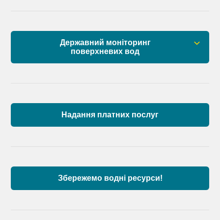
Державний моніторинг
поверхневих вод
Загальна інформація
Пункти моніторингу по басейну річок
Причорномор’я та суббасейну нижнього Дунаю
Надання платних послуг
Аналіз стану масивів поверхневих вод басейну
річок Причорномор’я та суббасейну нижнього
Дунаю
Збережемо водні ресурси!