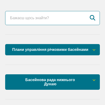
Плани управління річковими басейнами
План управління річковим басейном річок
Причорномор’я
План управління річковим басейном нижнього
Басейнова рада нижнього
Дунаю
Дунаю
Правові засади роботи Басейнової ради