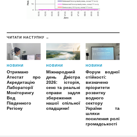
ЧИТАТИ НАСТУПНУ →
НОВИНИ
НОВИНИ
НОВИНИ
Отримано
Міжнародний
Форум водної
Атестат про
день Дністра
стійкості:
Акредитацію
2026: історія,
визначено
Лабораторії
сенс та реальні
пріоритети
Моніторингу
справи задля
розвитку
Вод
збереження
водного
Південного
нашої спільної
сектору
Регіону
спадщини!
України та
шляхи
посилення ролі
громадськості