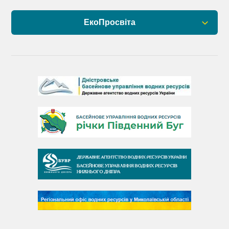
ЕкоПросвіта
Барви Дністра
День Дністра
День Дунаю
День Південного Бугу
День води
День чистих берегів
День довкілля
(місячник благоустрою)
День працівника водного господарства України