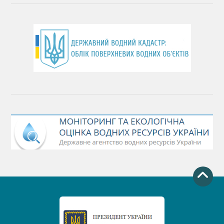
День хіміка
День Чорного моря
День захисту річок
Міжнародний день боротьби проти гребель