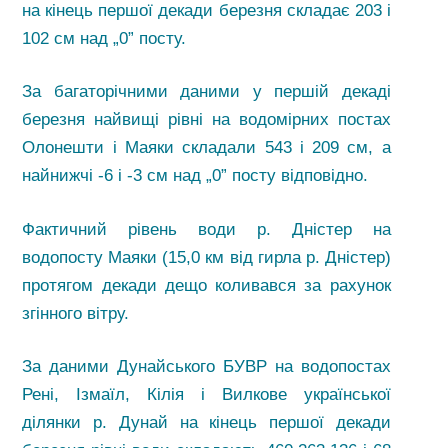
на кінець першої декади березня складає 203 і
102 см над „0” посту.
За багаторічними даними у першій декаді
березня найвищі рівні на водомірних постах
Олонешти і Маяки складали 543 і 209 см, а
найнижчі -6 і -3 см над „0” посту відповідно.
Фактичний рівень води р. Дністер на
водопосту Маяки (15,0 км від гирла р. Дністер)
протягом декади дещо коливався за рахунок
згінного вітру.
За даними Дунайського БУВР на водопостах
Рені, Ізмаїл, Кілія і Вилкове української
ділянки р. Дунай на кінець першої декади