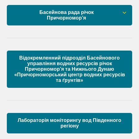
Установчі документи
Басейнова рада річок
Склад Басейнової ради нижнього Дунаю
Причорномор’я
Матеріали
Правові засади роботи Басейнової ради
Установчі документи
Відокремленний підрозділ Басейнового
Склад Басейнової ради річок Причорномор’я
управління водних ресурсів річок
Причорномор’я та Нижнього Дунаю
«Причорноморський центр водних ресурсів
Матеріали
та ґрунтів»
Лабораторія моніторингу вод Південного
регіону