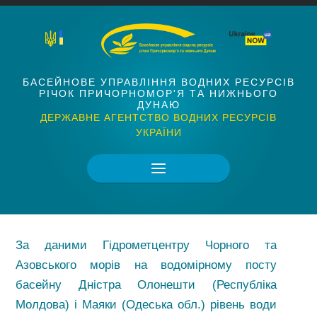
БАСЕЙНОВЕ УПРАВЛІННЯ ВОДНИХ РЕСУРСІВ
РІЧОК ПРИЧОРНОМОР'Я ТА НИЖНЬОГО
ДУНАЮ
ДЕРЖАВНЕ АГЕНТСТВО ВОДНИХ РЕСУРСІВ
УКРАЇНИ
За даними Гідрометцентру Чорного та
Азовського морів на водомірному посту
басейну Дністра Олонешти (Республіка
Молдова) і Маяки (Одеська обл.) рівень води