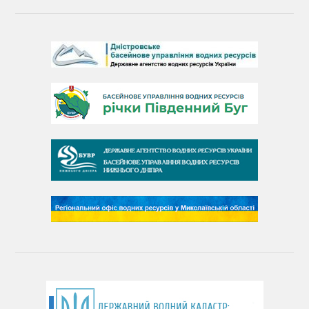
Барви Дністра
День Дністра
День Дунаю
День Південного Бугу
День води
День чистих берегів
День довкілля
(місячник благоустрою)
День працівника водного господарства України
День хіміка