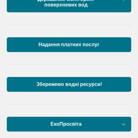
поверхневих вод
Загальна інформація
Пункти моніторингу по басейну річок
Причорномор’я та суббасейну нижнього Дунаю
Надання платних послуг
Аналіз стану масивів поверхневих вод басейну
річок Причорномор’я та суббасейну нижнього
Дунаю
Збережемо водні ресурси!
ЕкоПросвіта