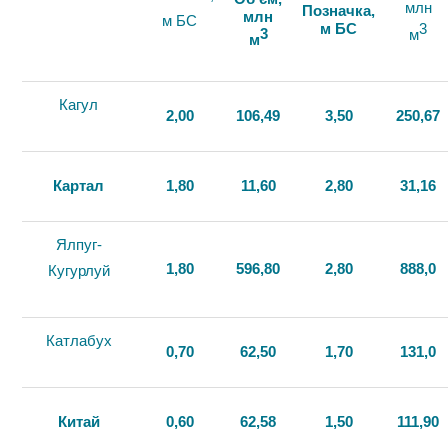
млн
Позначка,
млн
м БС
м БС
3
3
м
м
Кагул
2,00
106,49
3,50
250,67
Картал
1,80
11,60
2,80
31,16
Ялпуг-
1,80
596,80
2,80
888,0
Кугурлуй
Катлабух
0,70
62,50
1,70
131,0
Китай
0,60
62,58
1,50
111,90