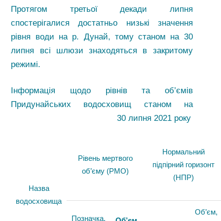
Протягом третьої декади липня
спостерігалися достатньо низькі значення
рівня води на р. Дунай, тому станом на 30
липня всі шлюзи знаходяться в закритому
режимі.
Інформація щодо рівнів та об’ємів
Придунайських водосховищ станом на
30 липня 2021 року
Нормальний
Рівень мертвого
підпірний горизонт
об’єму (РМО)
(НПР)
Назва
водосховища
Об’єм,
Позначка,
Об’єм,