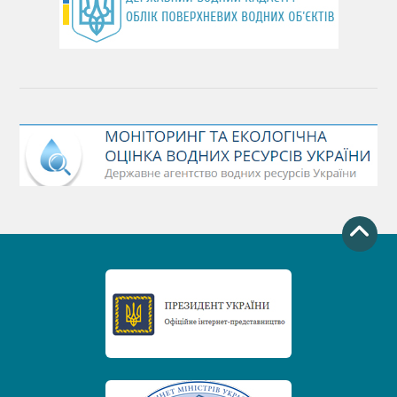
День Чорного моря
День захисту річок
Міжнародний день боротьби проти гребель