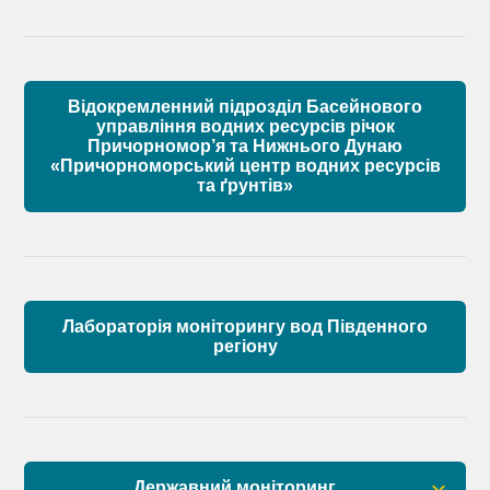
Матеріали
Правові засади роботи Басейнової ради
Установчі документи
Відокремленний підрозділ Басейнового
Склад Басейнової ради річок Причорномор’я
управління водних ресурсів річок
Причорномор’я та Нижнього Дунаю
«Причорноморський центр водних ресурсів
Матеріали
та ґрунтів»
Лабораторія моніторингу вод Південного
регіону
Державний моніторинг