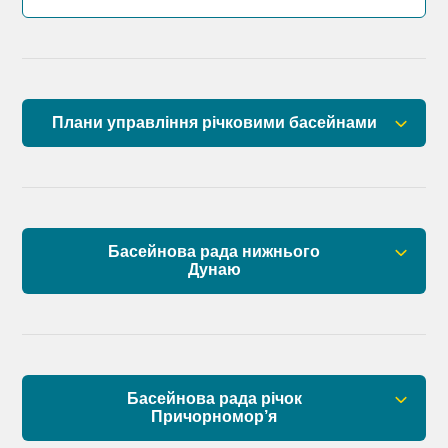
Плани управління річковими басейнами
План управління річковим басейном річок
Причорномор’я
План управління річковим басейном нижнього
Басейнова рада нижнього
Дунаю
Дунаю
Правові засади роботи Басейнової ради
Установчі документи
Басейнова рада річок
Склад Басейнової ради нижнього Дунаю
Причорномор’я