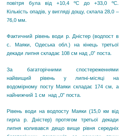
повітря була від +10,4 ºС до +33,0 ºС.
Кількість опадів, у вигляді дощу, склала 28,0 –
76,0 мм.
Фактичний рівень води р. Дністер (водпост в
с. Маяки, Одеська обл.) на кінець третьої
декади липня складає 108 см над „0” поста.
За багаторічними спостереженнями
найвищий рівень у липні-місяці на
водомірному посту Маяки складає 174 см, а
найнижчий 1 см над „0” поста.
Рівень води на водпосту Маяки (15,0 км від
гирла р. Дністер) протягом третьої декади
липня коливався дещо вище рівня середніх