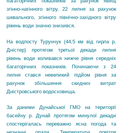
багаторічних показників за рахунок явищ
згінно-нагінного вітру. 22 липня за рахунок
шквального, згінного північно-західного вітру
рівень води значно знизився.
На водпосту Турунчук (44,5 км від гирла р.
Дністер) протягом третьої декади липня
рівень води коливався нижче рівня середніх
багаторічних показників. Починаючи з 24
липня стався невеликий підйом рівня за
рахунок збільшення скидних витрат
Дністровського водосховища.
За даними Дунайської ГМО на території
басейну р. Дунай протягом минулої декади
спостерігалась переважно ясна погода та
незначні опади. Температура повітря