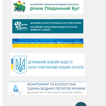
День Дунаю
День Південного Бугу
День води
День чистих берегів
День довкілля
(місячник благоустрою)
День працівника водного
господарства України
День хіміка
День Чорного моря