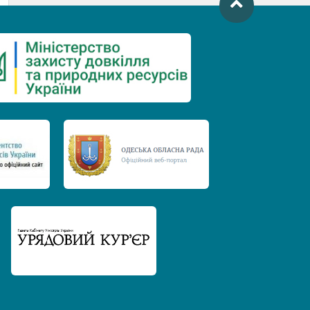
День захисту річок
Міжнародний день боротьби проти
гребель