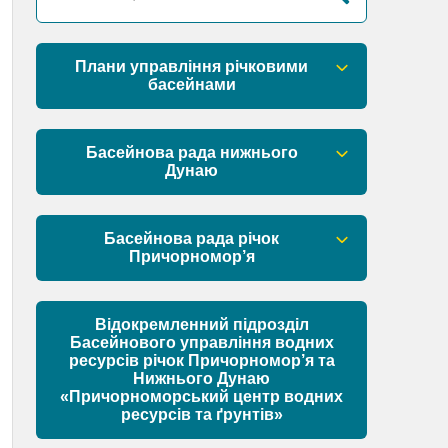
Плани управління річковими
басейнами
План управління річковим басейном
річок Причорномор’я
Басейнова рада нижнього
Дунаю
План управління річковим басейном
нижнього Дунаю
Правові засади роботи Басейнової
ради
Басейнова рада річок
Причорномор’я
Установчі документи
Правові засади роботи Басейнової
ради
Відокремленний підрозділ
Склад Басейнової ради нижнього
Басейнового управління водних
Дунаю
ресурсів річок Причорномор’я та
Установчі документи
Нижнього Дунаю
Матеріали
«Причорноморський центр водних
ресурсів та ґрунтів»
Склад Басейнової ради річок
Причорномор’я