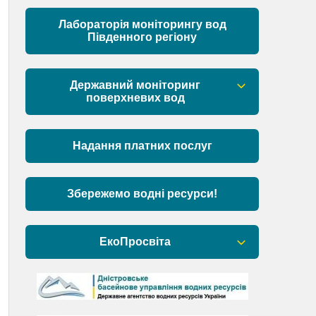
Матеріали
Лабораторія моніторингу вод
Південного регіону
Державний моніторинг
поверхневих вод
Загальна інформація
Надання платних послуг
Пункти моніторингу по басейну річок
Причорномор’я та суббасейну
нижнього Дунаю
Збережемо водні ресурси!
Аналіз стану масивів поверхневих
вод басейну річок Причорномор’я та
ЕкоПросвіта
суббасейну нижнього Дунаю
Барви Дністра
День Дністра