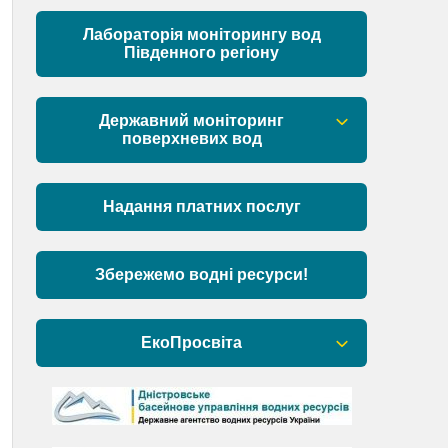
Матеріали
Лабораторія моніторингу вод
Південного регіону
Державний моніторинг
поверхневих вод
Загальна інформація
Надання платних послуг
Пункти моніторингу по басейну річок
Причорномор’я та суббасейну
нижнього Дунаю
Збережемо водні ресурси!
Аналіз стану масивів поверхневих
вод басейну річок Причорномор’я та
ЕкоПросвіта
суббасейну нижнього Дунаю
Барви Дністра
День Дністра