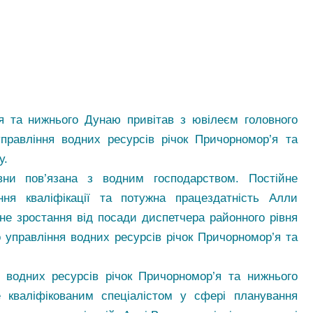
я та нижнього Дунаю привітав з ювілеєм головного
правління водних ресурсів річок Причорномор’я та
у.
вни пов’язана з водним господарством. Постійне
ння кваліфікації та потужна працездатність Алли
не зростання від посади диспетчера райо
нного рівня
 управління водних ресурсів річок Причорномор’я та
 водних ресурсів річок Причорномор’я та нижнього
кваліфікованим спеціалістом у сфері планування