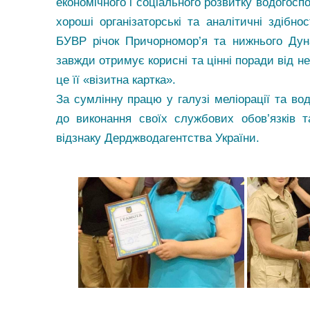
економічного і соціального розвитку водогосп
хороші організаторські та аналітичні здібнос
БУВР річок Причорномор’я та нижнього Дун
завжди отримує корисні та цінні поради від н
це її «візитна картка».
За сумлінну працю у галузі меліорації та во
до виконання своїх службових обов’язків
відзнаку Дерджводагентства України.