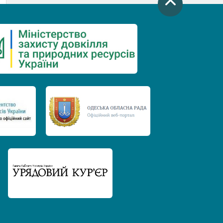
День захисту річок
Міжнародний день боротьби проти
гребель