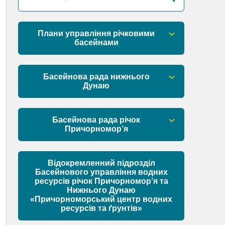
Плани управління річковими
басейнами
План управління річковим басейном
річок Причорномор’я
Басейнова рада нижнього
Дунаю
План управління річковим басейном
нижнього Дунаю
Правові засади роботи Басейнової
ради
Басейнова рада річок
Причорномор’я
Установчі документи
Правові засади роботи Басейнової
ради
Відокремленний підрозділ
Склад Басейнової ради нижнього
Басейнового управління водних
Дунаю
ресурсів річок Причорномор’я та
Установчі документи
Нижнього Дунаю
Матеріали
«Причорноморський центр водних
ресурсів та ґрунтів»
Склад Басейнової ради річок
Причорномор’я