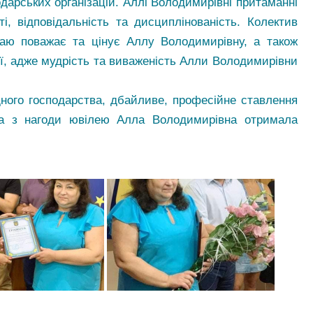
одарських організацій. Аллі Володимирівні притаманні
ті, відповідальність та дисциплінованість. Колектив
аю поважає та цінує Аллу Володимирівну, а також
еї, адже мудрість та виваженість Алли Володимирівни
дного господарства, дбайливе, професійне ставлення
 та з нагоди ювілею Алла Володимирівна отримала