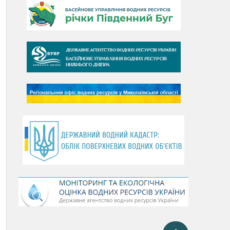
День Дунаю
День Південного Бугу
День води
День чистих берегів
День довкілля
(місячник благоустрою)
День працівника водного
господарства України
День хіміка
День Чорного моря