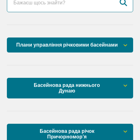
Плани управління річковими басейнами
План управління річковим басейном річок
Причорномор’я
План управління річковим басейном нижнього
Басейнова рада нижнього
Дунаю
Дунаю
Правові засади роботи Басейнової ради
Установчі документи
Басейнова рада річок
Склад Басейнової ради нижнього Дунаю
Причорномор’я