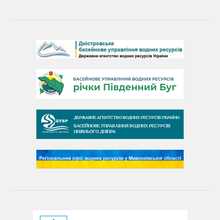
Барви Дністра
День Дністра
День Дунаю
День Південного Бугу
День води
День чистих берегів
День довкілля
(місячник благоустрою)
День працівника водного господарства України
День хіміка