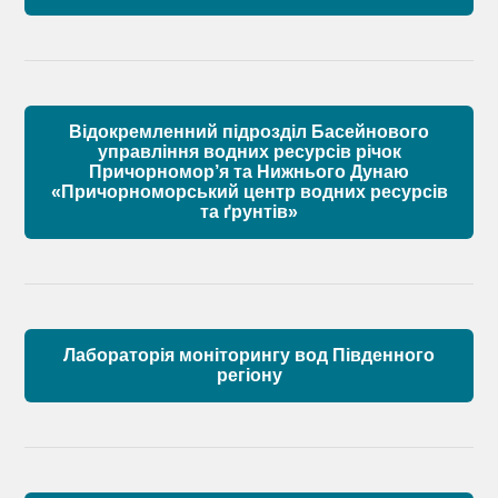
Матеріали
Правові засади роботи Басейнової ради
Установчі документи
Відокремленний підрозділ Басейнового
Склад Басейнової ради річок Причорномор’я
управління водних ресурсів річок
Причорномор’я та Нижнього Дунаю
«Причорноморський центр водних ресурсів
Матеріали
та ґрунтів»
Лабораторія моніторингу вод Південного
регіону