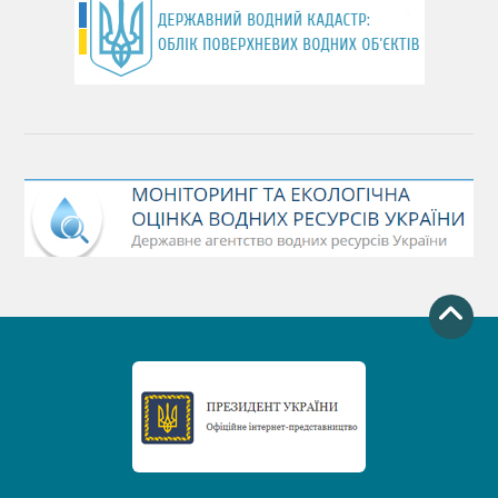
День Чорного моря
День захисту річок
Міжнародний день боротьби проти гребель