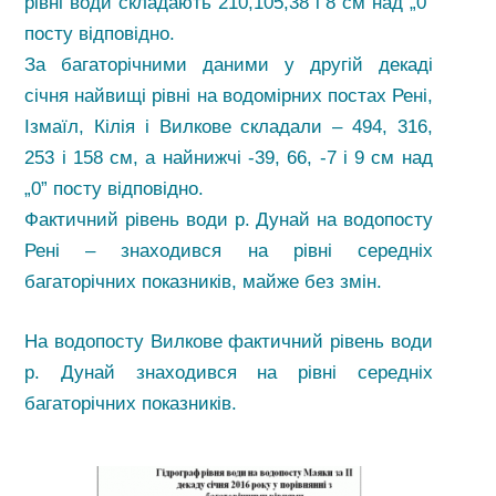
рівні води складають 210,105,38 і 8 см над „0”
посту відповідно.
За багаторічними даними у другій декаді
січня найвищі рівні на водомірних постах Рені,
Ізмаїл, Кілія і Вилкове складали – 494, 316,
253 і 158 см, а найнижчі -39, 66, -7 і 9 см над
„0” посту відповідно.
Фактичний рівень води р. Дунай на водопосту
Рені – знаходився на рівні середніх
багаторічних показників, майже без змін.
На водопосту Вилкове фактичний рівень води
р. Дунай знаходився на рівні середніх
багаторічних показників.