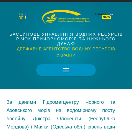
БАСЕЙНОВЕ УПРАВЛІННЯ ВОДНИХ РЕСУРСІВ
РІЧОК ПРИЧОРНОМОР'Я ТА НИЖНЬОГО
ДУНАЮ
ДЕРЖАВНЕ АГЕНТСТВО ВОДНИХ РЕСУРСІВ
УКРАЇНИ
За даними Гідрометцентру Чорного та
Азовського морів на водомірному посту
басейну Дністра Олонешти (Республіка
Молдова) і Маяки (Одеська обл.) рівень води