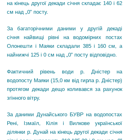
на кінець другої декади січня складає 140 і 62
см над „0” посту.
За багаторічними даними у другій декаді
січня найвищі рівні на водомірних постах
Олонешти і Маяки складали 385 і 160 см, а
найнижчі 125 і 0 см над „0” посту відповідно.
Фактичний рівень води р. Дністер на
водопосту Маяки (15,0 км від гирла р. Дністер)
протягом декади дещо коливався за рахунок
згінного вітру.
За даними Дунайського БУВР на водопостах
Рені, Ізмаїл, Кілія і Вилкове української
ділянки р. Дунай на кінець другої декади січня