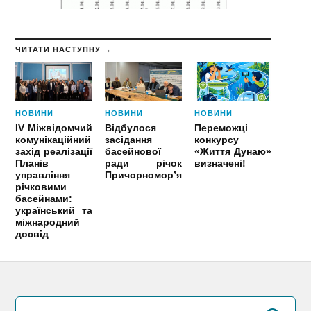
ЧИТАТИ НАСТУПНУ →
НОВИНИ
НОВИНИ
НОВИНИ
IV Міжвідомчий
Відбулося
Переможці
комунікаційний
засідання
конкурсу
захід реалізації
басейнової
«Життя Дунаю»
Планів
ради річок
визначені!
управління
Причорномор’я
річковими
басейнами:
український та
міжнародний
досвід