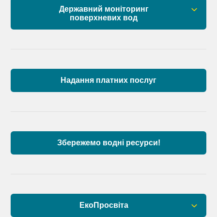
Державний моніторинг
поверхневих вод
Загальна інформація
Пункти моніторингу по басейну річок
Причорномор’я та суббасейну нижнього Дунаю
Надання платних послуг
Аналіз стану масивів поверхневих вод басейну
річок Причорномор’я та суббасейну нижнього
Дунаю
Збережемо водні ресурси!
ЕкоПросвіта