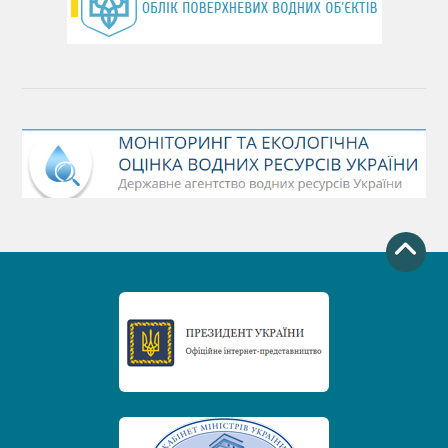
День захисту річок
Міжнародний день боротьби проти гребель