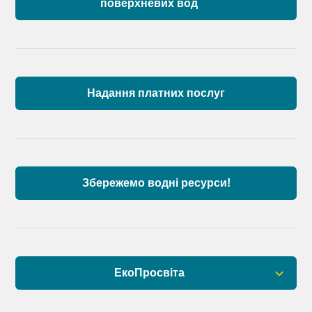
поверхневих вод
Загальна інформація
Пункти моніторингу по басейну річок
Причорномор’я та суббасейну нижнього Дунаю
Надання платних послуг
Аналіз стану масивів поверхневих вод басейну
річок Причорномор’я та суббасейну нижнього
Дунаю
Збережемо водні ресурси!
ЕкоПросвіта
Барви Дністра