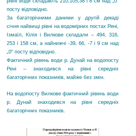
рівні води складають 210,105,38 і 8 см над „0”
посту відповідно.
За багаторічними даними у другій декаді
січня найвищі рівні на водомірних постах Рені,
Ізмаїл, Кілія і Вилкове складали – 494, 316,
253 і 158 см, а найнижчі -39, 66, -7 і 9 см над
„0” посту відповідно.
Фактичний рівень води р. Дунай на водопосту
Рені – знаходився на рівні середніх
багаторічних показників, майже без змін.
На водопосту Вилкове фактичний рівень води
р. Дунай знаходився на рівні середніх
багаторічних показників.