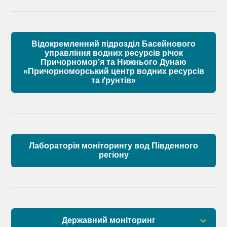
Матеріали
Правові засади роботи Басейнової ради
Установчі документи
Відокремленний підрозділ Басейнового
Склад Басейнової ради річок Причорномор’я
управління водних ресурсів річок
Причорномор’я та Нижнього Дунаю
«Причорноморський центр водних ресурсів
Матеріали
та ґрунтів»
Лабораторія моніторингу вод Південного
регіону
Державний моніторинг