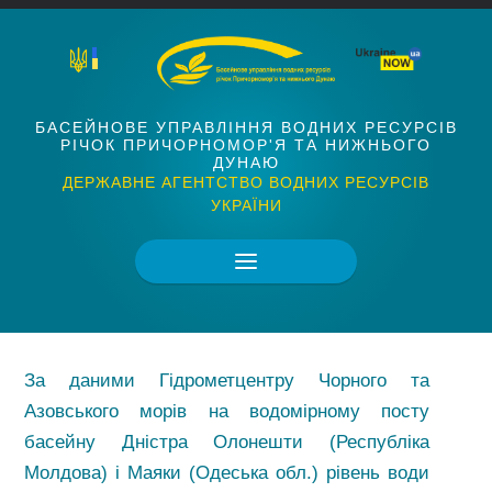
БАСЕЙНОВЕ УПРАВЛІННЯ ВОДНИХ РЕСУРСІВ
РІЧОК ПРИЧОРНОМОР'Я ТА НИЖНЬОГО
ДУНАЮ
ДЕРЖАВНЕ АГЕНТСТВО ВОДНИХ РЕСУРСІВ
УКРАЇНИ
За даними Гідрометцентру Чорного та
Азовського морів на водомірному посту
басейну Дністра Олонешти (Республіка
Молдова) і Маяки (Одеська обл.) рівень води