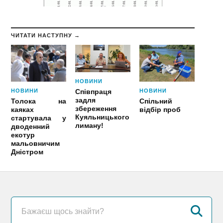
ЧИТАТИ НАСТУПНУ →
НОВИНИ
НОВИНИ
НОВИНИ
Співпраця
задля
Толока на
Спільний
збереження
каяках
відбір проб
Куяльницького
стартувала у
лиману!
дводенний
екотур
мальовничим
Дністром