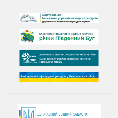
День Дністра
День Дунаю
День Південного Бугу
День води
День чистих берегів
День довкілля
(місячник благоустрою)
День працівника водного господарства України
День хіміка
День Чорного моря