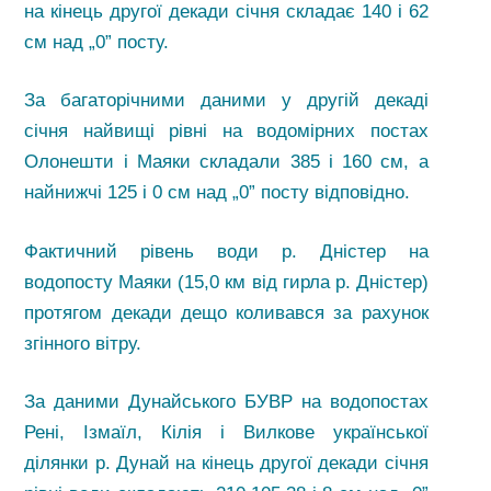
на кінець другої декади січня складає 140 і 62
см над „0” посту.
За багаторічними даними у другій декаді
січня найвищі рівні на водомірних постах
Олонешти і Маяки складали 385 і 160 см, а
найнижчі 125 і 0 см над „0” посту відповідно.
Фактичний рівень води р. Дністер на
водопосту Маяки (15,0 км від гирла р. Дністер)
протягом декади дещо коливався за рахунок
згінного вітру.
За даними Дунайського БУВР на водопостах
Рені, Ізмаїл, Кілія і Вилкове української
ділянки р. Дунай на кінець другої декади січня