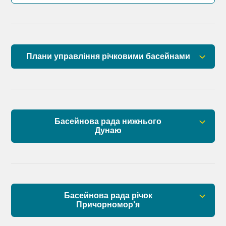
Плани управління річковими басейнами
План управління річковим басейном річок
Причорномор’я
План управління річковим басейном нижнього
Басейнова рада нижнього
Дунаю
Дунаю
Правові засади роботи Басейнової ради
Установчі документи
Басейнова рада річок
Склад Басейнової ради нижнього Дунаю
Причорномор’я