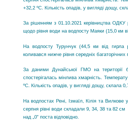
+32,2 ºС. Кількість опадів, у вигляді дощу, скл
За рішенням з 01.10.2021 керівництва ОДКУ 
щодо рівня води на водпосту Маяки (15,0 км ві
На водпосту Турунчук (44,5 км від гирла 
коливався нижче рівня середніх багаторічних 
За даними Дунайської ГМО на території
спостерігалась мінлива хмарність. Температу
ºС. Кількість опадів, у вигляді дощу, склала 0,
На водпостах Рені, Ізмаїл, Кілія та Вилкове 
серпня рівні води складали 9, 34, 38 та 82 см
над „0” поста відповідно.