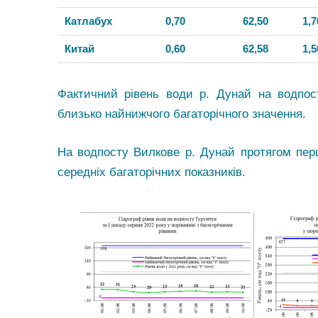
Катлабух
0,70
62,50
1,7
Китай
0,60
62,58
1,5
Фактичний рівень води р. Дунай на водпос
близько найнижчого багаторічного значення.
На водпосту Вилкове р. Дунай протягом перш
середніх багаторічних показників.