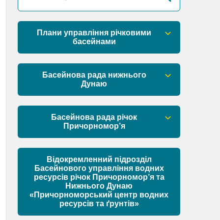
Плани управління річковими
басейнами
План управління річковим басейном
річок Причорномор’я
Басейнова рада нижнього
Дунаю
План управління річковим басейном
нижнього Дунаю
Правові засади роботи Басейнової
ради
Басейнова рада річок
Причорномор’я
Установчі документи
Правові засади роботи Басейнової
ради
Відокремленний підрозділ
Склад Басейнової ради нижнього
Басейнового управління водних
Дунаю
ресурсів річок Причорномор’я та
Установчі документи
Нижнього Дунаю
Матеріали
«Причорноморський центр водних
ресурсів та ґрунтів»
Склад Басейнової ради річок
Причорномор’я