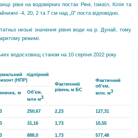
ищі рівні на водомірних постах Рені, Ізмаїл, Кілія та
йнижчі -4, 20, 2 та 7 см над „0” поста відповідно.
атньо низькі значення рівня води на р. Дунай, тому
акритому режимі.
ьких водосховищ станом на 10 серпня 2022 року
рмальний підпірний
ризонт (НПР)
Фактичний
Фактичний
об’єм,
рівень м БС
3
Об’єм,
значка, м
млн. м
3
млн м
0
250,67
2,23
127,31
0
31,16
1,73
10,55
0
888,0
1,73
577,48