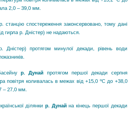
ала 2,0 – 39,0 мм.
р. станцію спостереження законсервовано, тому дані
д гирла р. Дністер) не надаються.
р. Дністер) протягом минулої декади, рівень води
показників.
 басейну
р. Дунай
протягом першої декади серпня
ра повітря коливалась в межах від +15,0 ºС до +38,0
7 – 27,0 мм.
української ділянки
р. Дунай
на кінець першої декади