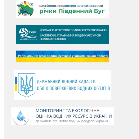
День Дунаю
День Південного Бугу
День води
День чистих берегів
День довкілля
(місячник благоустрою)
День працівника водного
господарства України
День хіміка
День Чорного моря