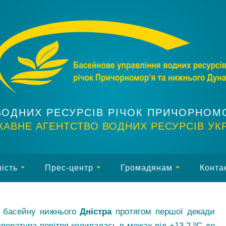
ВОДНИХ РЕСУРСІВ РІЧОК ПРИЧОРНОМ
АВНЕ АГЕНТСТВО ВОДНИХ РЕСУРСІВ УК
ість
Прес-центр
Громадянам
Конта
ї басейну нижнього
Дністра
протягом першої декади
пература повітря коливалась в межах від +13,2 ºС до