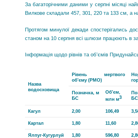
За багаторічними даними у серпні місяці найв
Вилкове складали 457, 301, 220 та 133 см, а на
Протягом минулої декади спостерігались дост
станом на 10 серпня всі шлюзи працюють в з
Інформація щодо рівнів та об’ємів Придунайс
Рівень мертвого
Но
об’єму (РМО)
го
Назва
водосховища
Об’єм,
Позначка, м
По
3
БС
БС
млн м
Кагул
2,00
106,49
3,5
Картал
1,80
11,60
2,8
Ялпуг-Кугурлуй
1,80
596,80
2,8