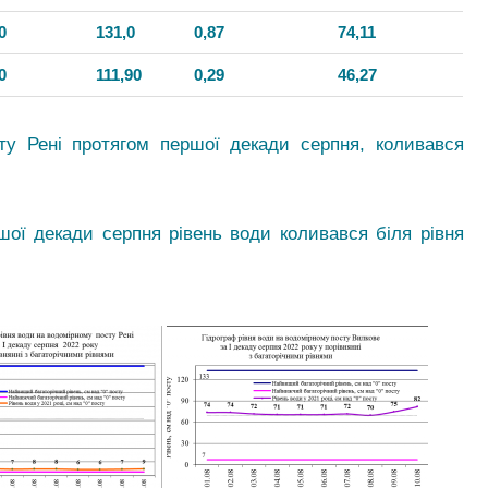
0
131,0
0,87
74,11
0
111,90
0,29
46,27
ту Рені протягом першої декади серпня, коливався
ої декади серпня рівень води коливався біля рівня