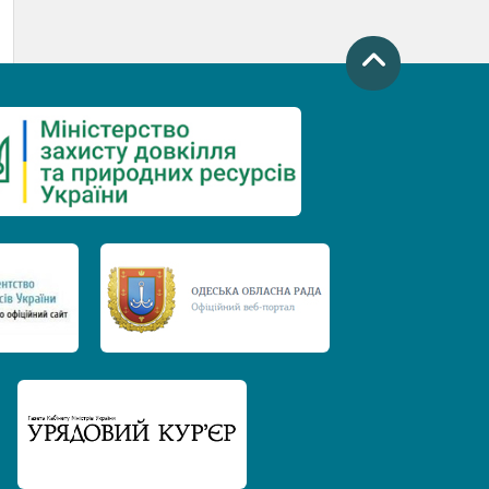
День захисту річок
Міжнародний день боротьби проти
гребель