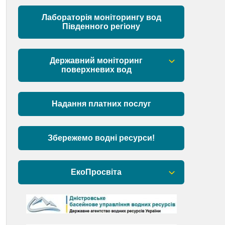
Матеріали
Лабораторія моніторингу вод
Південного регіону
Державний моніторинг
поверхневих вод
Загальна інформація
Надання платних послуг
Пункти моніторингу по басейну річок
Причорномор’я та суббасейну
нижнього Дунаю
Збережемо водні ресурси!
Аналіз стану масивів поверхневих
вод басейну річок Причорномор’я та
ЕкоПросвіта
суббасейну нижнього Дунаю
Барви Дністра
День Дністра