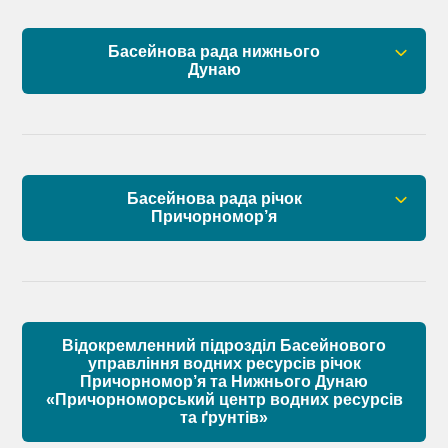
План управління річковим басейном нижнього
Басейнова рада нижнього
Дунаю
Дунаю
Правові засади роботи Басейнової ради
Установчі документи
Басейнова рада річок
Склад Басейнової ради нижнього Дунаю
Причорномор’я
Матеріали
Правові засади роботи Басейнової ради
Установчі документи
Відокремленний підрозділ Басейнового
Склад Басейнової ради річок Причорномор’я
управління водних ресурсів річок
Причорномор’я та Нижнього Дунаю
«Причорноморський центр водних ресурсів
Матеріали
та ґрунтів»