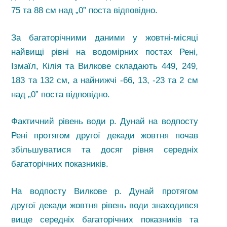
75 та 88 см над „0” поста відповідно.
За багаторічними даними у жовтні-місяці
найвищі рівні на водомірних постах Рені,
Ізмаїл, Кілія та Вилкове складають 449, 249,
183 та 132 см, а найнижчі -66, 13, -23 та 2 см
над „0” поста відповідно.
Фактичний рівень води р. Дунай на водпосту
Рені протягом другої декади жовтня почав
збільшуватися та досяг рівня середніх
багаторічних показників.
На водпосту Вилкове р. Дунай протягом
другої декади жовтня рівень води знаходився
вище середніх багаторічних показників та