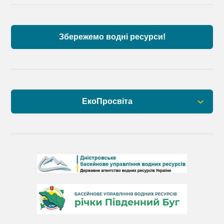
Дунаю
Збережемо водні ресурси!
ЕкоПросвіта
Барви Дністра
День Дністра
День Дунаю
День Південного Бугу
День води