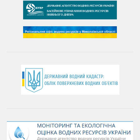
День чистих берегів
День довкілля
(місячник благоустрою)
День працівника водного господарства України
День хіміка
День Чорного моря
День захисту річок
Міжнародний день боротьби проти гребель