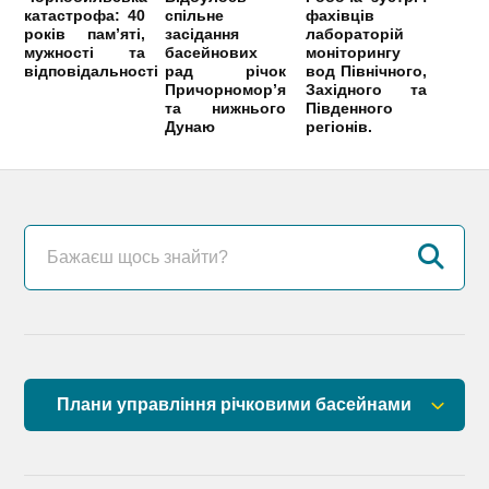
катастрофа: 40
спільне
фахівців
років пам’яті,
засідання
лабораторій
мужності та
басейнових
моніторингу
відповідальності
рад річок
вод Північного,
Причорномор’я
Західного та
та нижнього
Південного
Дунаю
регіонів.
Плани управління річковими басейнами
План управління річковим басейном річок
Причорномор’я