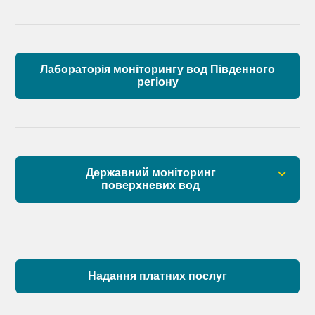
Лабораторія моніторингу вод Південного
регіону
Державний моніторинг
поверхневих вод
Загальна інформація
Пункти моніторингу по басейну річок
Причорномор’я та суббасейну нижнього Дунаю
Надання платних послуг
Аналіз стану масивів поверхневих вод басейну
річок Причорномор’я та суббасейну нижнього