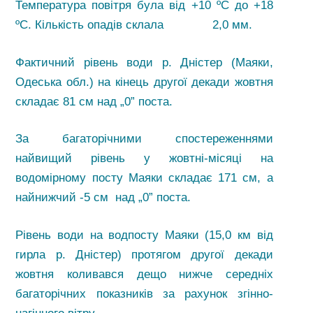
Температура повітря була від +10 ºС до +18
ºС. Кількість опадів склала 2,0 мм.
Фактичний рівень води р. Дністер (Маяки,
Одеська обл.) на кінець другої декади жовтня
складає 81 см над „0” поста.
За багаторічними спостереженнями
найвищий рівень у жовтні-місяці на
водомірному посту Маяки складає 171 см, а
найнижчий -5 см над „0” поста.
Рівень води на водпосту Маяки (15,0 км від
гирла р. Дністер) протягом другої декади
жовтня коливався дещо нижче середніх
багаторічних показників за рахунок згінно-