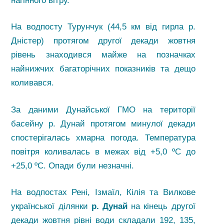
нагінного вітру.
На водпосту Турунчук (44,5 км від гирла р.
Дністер) протягом другої декади жовтня
рівень знаходився майже на позначках
найнижчих багаторічних показників та дещо
коливався.
За даними Дунайської ГМО на території
басейну р. Дунай протягом минулої декади
спостерігалась хмарна погода. Температура
повітря коливалась в межах від +5,0 ºС до
+25,0 ºС. Опади були незначні.
На водпостах Рені, Ізмаїл, Кілія та Вилкове
української ділянки
р. Дунай
на кінець другої
декади жовтня рівні води складали 192, 135,