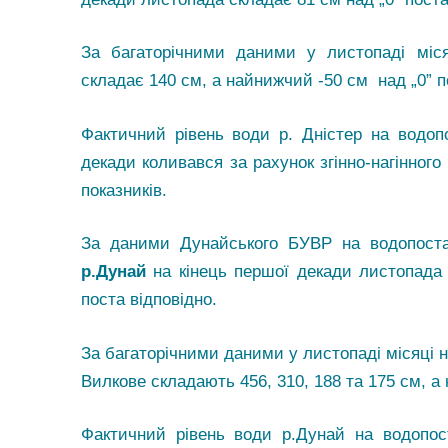
За багаторічними даними у листопаді міс
складає 140 см, а найнижчий -50 см над „0” п
Фактичний рівень води р. Дністер на водопо
декади коливався за рахунок згінно-нагінного
показників.
За даними Дунайського БУВР на водопостах 
р.Дунай
на кінець першої декади листопада
поста відповідно.
За багаторічними даними у листопаді місяці на
Вилкове складають 456, 310, 188 та 175 см, а н
Фактичний рівень води р.Дунай на водопос