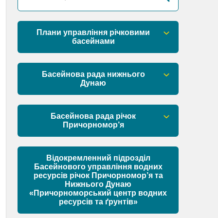
Плани управління річковими
басейнами
План управління річковим басейном
річок Причорномор’я
Басейнова рада нижнього
Дунаю
План управління річковим басейном
нижнього Дунаю
Правові засади роботи Басейнової
ради
Басейнова рада річок
Причорномор’я
Установчі документи
Правові засади роботи Басейнової
ради
Відокремленний підрозділ
Склад Басейнової ради нижнього
Басейнового управління водних
Дунаю
ресурсів річок Причорномор’я та
Установчі документи
Нижнього Дунаю
Матеріали
«Причорноморський центр водних
ресурсів та ґрунтів»
Склад Басейнової ради річок
Причорномор’я