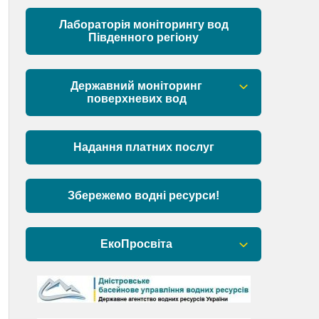
Матеріали
Лабораторія моніторингу вод
Південного регіону
Державний моніторинг
поверхневих вод
Загальна інформація
Надання платних послуг
Пункти моніторингу по басейну річок
Причорномор’я та суббасейну
нижнього Дунаю
Збережемо водні ресурси!
Аналіз стану масивів поверхневих
вод басейну річок Причорномор’я та
ЕкоПросвіта
суббасейну нижнього Дунаю
Барви Дністра
День Дністра