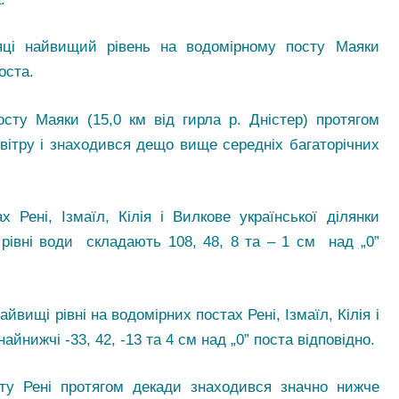
яці найвищий рівень на водомірному посту Маяки
оста.
сту Маяки (15,0 км від гирла р. Дністер) протягом
 вітру і знаходився дещо вище середніх багаторічних
Рені, Ізмаїл, Кілія і Вилкове української ділянки
 рівні води складають 108, 48, 8 та – 1 см над „0”
йвищі рівні на водомірних постах Рені, Ізмаїл, Кілія і
айнижчі -33, 42, -13 та 4 см над „0” поста відповідно.
ту Рені протягом декади знаходився значно нижче