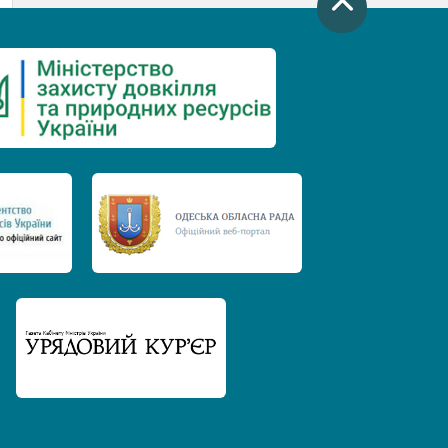
День захисту річок
Міжнародний день боротьби проти
гребель