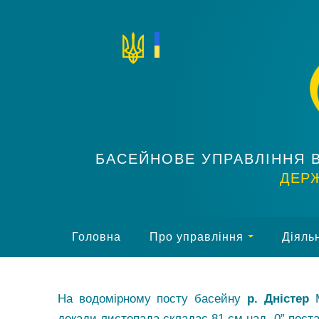
БАСЕЙНОВЕ УПРАВЛІННЯ 
ДЕРЖ
Головна
Про управління
Діяльн
На водомірному посту басейну
р. Дністер
М
декади листопада складає 81 см над „0” поста