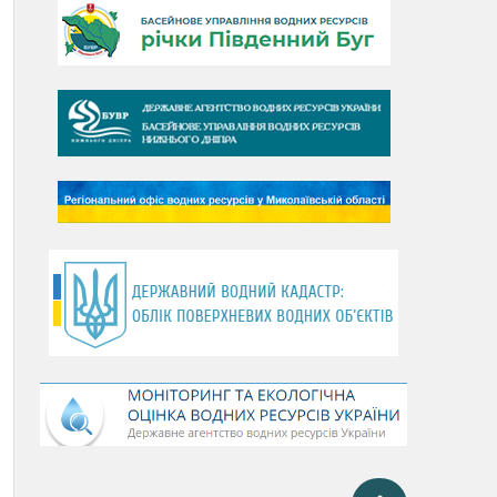
День Дунаю
День Південного Бугу
День води
День чистих берегів
День довкілля
(місячник благоустрою)
День працівника водного
господарства України
День хіміка
День Чорного моря