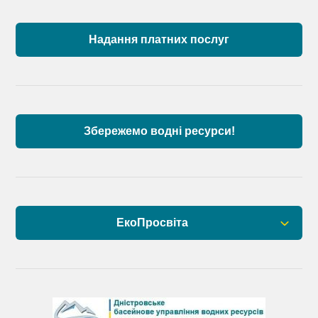
Пункти моніторингу по басейну річок
Причорномор’я та суббасейну нижнього Дунаю
Надання платних послуг
Аналіз стану масивів поверхневих вод басейну
річок Причорномор’я та суббасейну нижнього
Дунаю
Збережемо водні ресурси!
ЕкоПросвіта
Барви Дністра
День Дністра