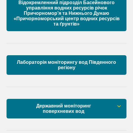
Відокремленний підрозділ Басейнового
Склад Басейнової ради річок Причорномор’я
управління водних ресурсів річок
Причорномор’я та Нижнього Дунаю
«Причорноморський центр водних ресурсів
Матеріали
та ґрунтів»
Лабораторія моніторингу вод Південного
регіону
Державний моніторинг
поверхневих вод
Загальна інформація