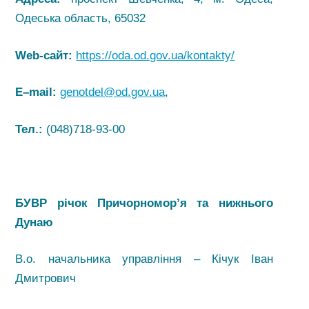
Одеська область, 65032
Web-сайт:
https://oda.od.gov.ua/kontakty/
E
–
mail
:
genotdel@od.gov.ua
,
Тел.:
(048)718-93-00
БУВР річок Причорномор’я та нижнього
Дунаю
В.о. начальника управління – Кічук Іван
Дмитрович