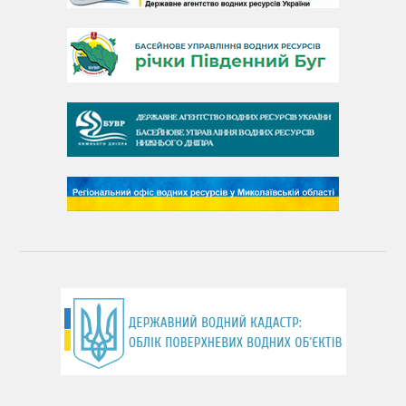
День Дунаю
День Південного Бугу
День води
День чистих берегів
День довкілля
(місячник благоустрою)
День працівника водного господарства України
День хіміка
День Чорного моря
День захисту річок