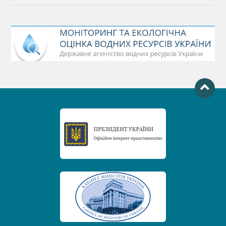
Міжнародний день боротьби проти гребель