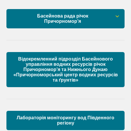
Установчі документи
Басейнова рада річок
Склад Басейнової ради нижнього Дунаю
Причорномор’я
Матеріали
Правові засади роботи Басейнової ради
Установчі документи
Відокремленний підрозділ Басейнового
Склад Басейнової ради річок Причорномор’я
управління водних ресурсів річок
Причорномор’я та Нижнього Дунаю
«Причорноморський центр водних ресурсів
Матеріали
та ґрунтів»
Лабораторія моніторингу вод Південного
регіону