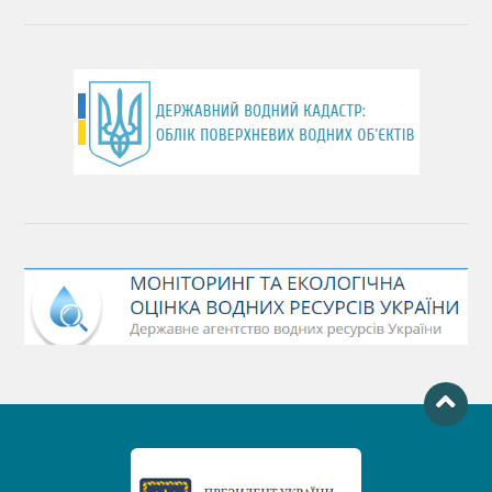
День працівника водного господарства України
День хіміка
День Чорного моря
День захисту річок
Міжнародний день боротьби проти гребель