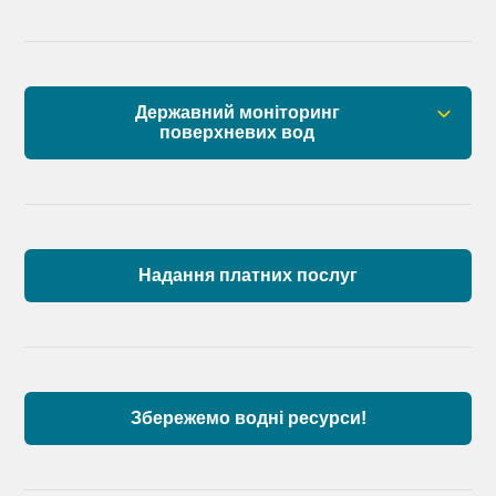
Державний моніторинг
поверхневих вод
Загальна інформація
Пункти моніторингу по басейну річок
Причорномор’я та суббасейну нижнього Дунаю
Надання платних послуг
Аналіз стану масивів поверхневих вод басейну
річок Причорномор’я та суббасейну нижнього
Дунаю
Збережемо водні ресурси!