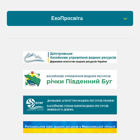
ЕкоПросвіта
Барви Дністра
День Дністра
День Дунаю
День Південного Бугу
День води
День чистих берегів
День довкілля
(місячник благоустрою)