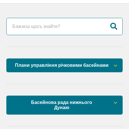
Плани управління річковими басейнами
План управління річковим басейном річок
Причорномор’я
План управління річковим басейном нижнього
Басейнова рада нижнього
Дунаю
Дунаю
Правові засади роботи Басейнової ради