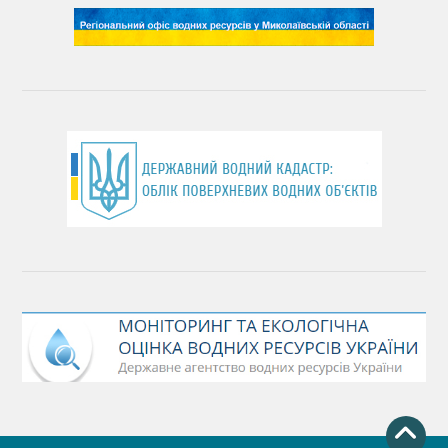
День довкілля
(місячник благоустрою)
День працівника водного господарства України
День хіміка
День Чорного моря
День захисту річок
Міжнародний день боротьби проти гребель