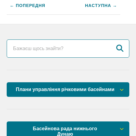
← ПОПЕРЕДНЯ
НАСТУПНА →
Плани управління річковими басейнами
План управління річковим басейном річок
Причорномор’я
План управління річковим басейном нижнього
Басейнова рада нижнього
Дунаю
Дунаю