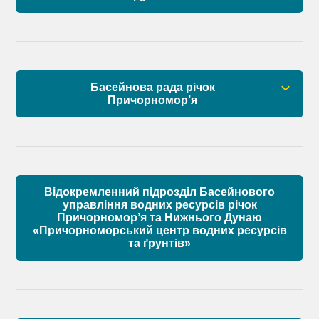
Правові засади роботи Басейнової ради
Установчі документи
Басейнова рада річок
Склад Басейнової ради нижнього Дунаю
Причорномор’я
Матеріали
Правові засади роботи Басейнової ради
Установчі документи
Відокремленний підрозділ Басейнового
Склад Басейнової ради річок Причорномор’я
управління водних ресурсів річок
Причорномор’я та Нижнього Дунаю
«Причорноморський центр водних ресурсів
Матеріали
та ґрунтів»