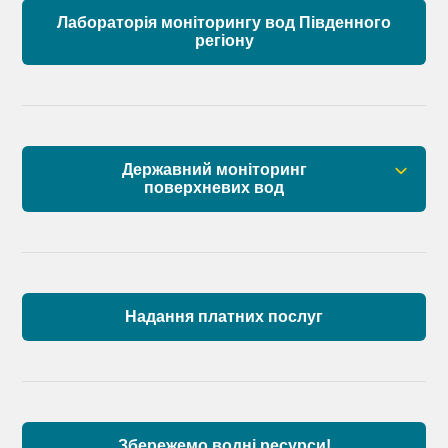
Лабораторія моніторингу вод Південного
регіону
Державний моніторинг
поверхневих вод
Загальна інформація
Пункти моніторингу по басейну річок
Причорномор’я та суббасейну нижнього Дунаю
Надання платних послуг
Аналіз стану масивів поверхневих вод басейну
річок Причорномор’я та суббасейну нижнього
Дунаю
Збережемо водні ресурси!