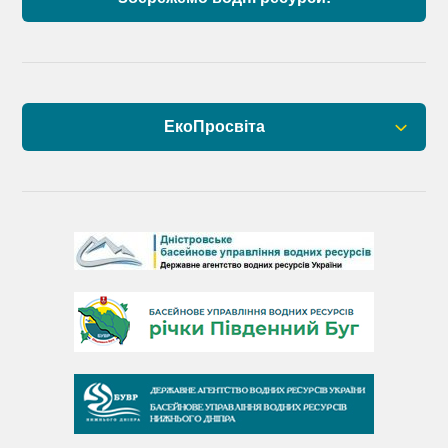
ЕкоПросвіта
Барви Дністра
День Дністра
День Дунаю
День Південного Бугу
День води
День чистих берегів