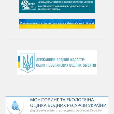
День чистих берегів
День довкілля
(місячник благоустрою)
День працівника водного господарства України
День хіміка
День Чорного моря
День захисту річок
Міжнародний день боротьби проти гребель