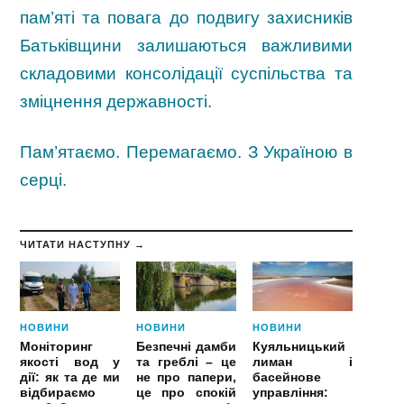
пам’яті та повага до подвигу захисників
Батьківщини залишаються важливими
складовими консолідації суспільства та
зміцнення державності.
Пам’ятаємо. Перемагаємо. З Україною в
серці.
ЧИТАТИ НАСТУПНУ →
НОВИНИ
НОВИНИ
НОВИНИ
Моніторинг
Безпечні дамби
Куяльницький
якості вод у
та греблі – це
лиман і
дії: як та де ми
не про папери,
басейнове
відбираємо
це про спокій
управління: