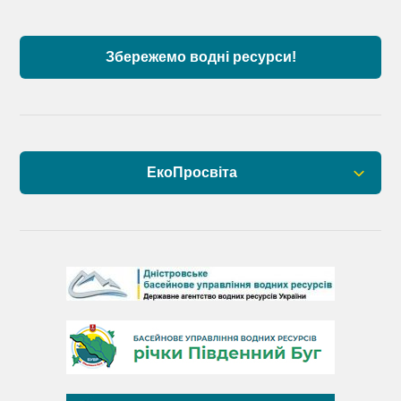
Дунаю
Збережемо водні ресурси!
ЕкоПросвіта
Барви Дністра
День Дністра
День Дунаю
День Південного Бугу
День води