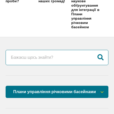
проби?
наших громад!
наукове
обґрунтування
для інтеграції в
Плани
управління
річковим
басейном
Плани управління річковими басейнами
План управління річковим басейном річок
Причорномор’я