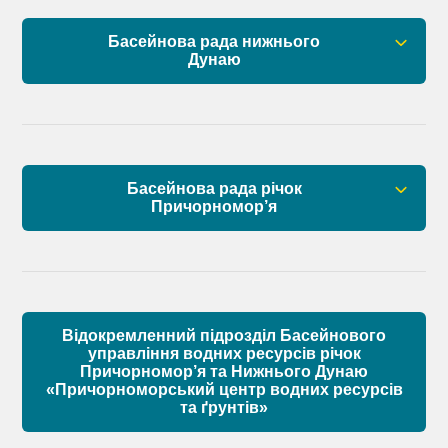
План управління річковим басейном нижнього
Басейнова рада нижнього
Дунаю
Дунаю
Правові засади роботи Басейнової ради
Установчі документи
Басейнова рада річок
Склад Басейнової ради нижнього Дунаю
Причорномор’я
Матеріали
Правові засади роботи Басейнової ради
Установчі документи
Відокремленний підрозділ Басейнового
Склад Басейнової ради річок Причорномор’я
управління водних ресурсів річок
Причорномор’я та Нижнього Дунаю
«Причорноморський центр водних ресурсів
Матеріали
та ґрунтів»