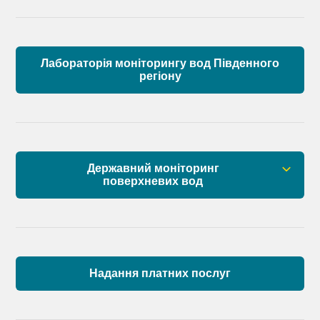
Лабораторія моніторингу вод Південного
регіону
Державний моніторинг
поверхневих вод
Загальна інформація
Пункти моніторингу по басейну річок
Причорномор’я та суббасейну нижнього Дунаю
Надання платних послуг
Аналіз стану масивів поверхневих вод басейну
річок Причорномор’я та суббасейну нижнього