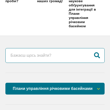
проби?
наших громад!
наукове
обґрунтування
для інтеграції в
Плани
управління
річковим
басейном
Плани управління річковими басейнами
План управління річковим басейном річок
Причорномор’я