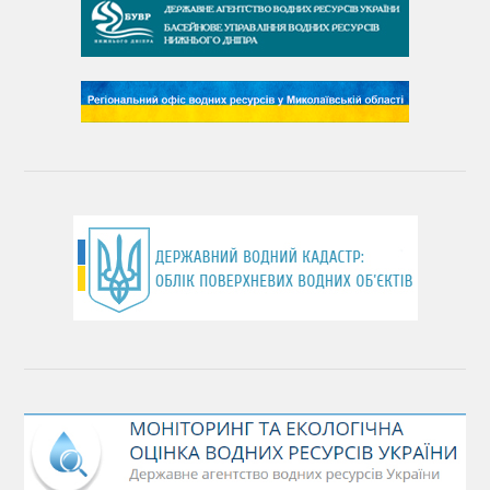
День чистих берегів
День довкілля
(місячник благоустрою)
День працівника водного господарства України
День хіміка
День Чорного моря
День захисту річок
Міжнародний день боротьби проти гребель