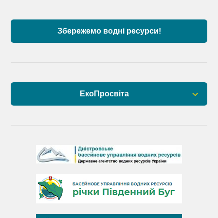
Дунаю
Збережемо водні ресурси!
ЕкоПросвіта
Барви Дністра
День Дністра
День Дунаю
День Південного Бугу
День води