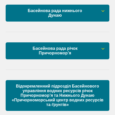
План управління річковим басейном нижнього
Басейнова рада нижнього
Дунаю
Дунаю
Правові засади роботи Басейнової ради
Установчі документи
Басейнова рада річок
Склад Басейнової ради нижнього Дунаю
Причорномор’я
Матеріали
Правові засади роботи Басейнової ради
Установчі документи
Відокремленний підрозділ Басейнового
Склад Басейнової ради річок Причорномор’я
управління водних ресурсів річок
Причорномор’я та Нижнього Дунаю
«Причорноморський центр водних ресурсів
Матеріали
та ґрунтів»