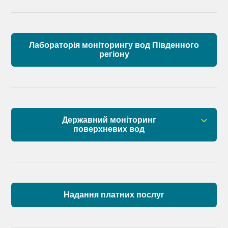
Лабораторія моніторингу вод Південного
регіону
Державний моніторинг
поверхневих вод
Загальна інформація
Пункти моніторингу по басейну річок
Причорномор’я та суббасейну нижнього Дунаю
Надання платних послуг
Аналіз стану масивів поверхневих вод басейну
річок Причорномор’я та суббасейну нижнього