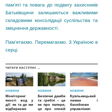
пам’яті та повага до подвигу захисників
Батьківщини залишаються важливими
складовими консолідації суспільства та
зміцнення державності.
Пам’ятаємо. Перемагаємо. З Україною в
серці.
ЧИТАТИ НАСТУПНУ →
НОВИНИ
НОВИНИ
НОВИНИ
Моніторинг
Безпечні дамби
Куяльницький
якості вод у
та греблі – це
лиман і
дії: як та де ми
не про папери,
басейнове
відбираємо
це про спокій
управління: