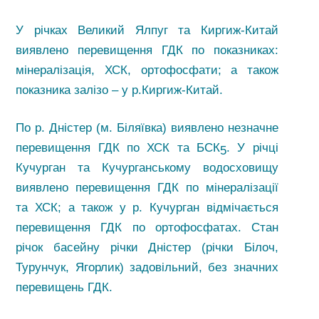
У річках Великий Ялпуг та Киргиж-Китай
виявлено перевищення ГДК по показниках:
мінералізація, ХСК, ортофосфати; а також
показника залізо – у р.Киргиж-Китай.
По р. Дністер (м. Біляївка) виявлено незначне
перевищення ГДК по ХСК та БСК
. У річці
5
Кучурган та Кучурганському водосховищу
виявлено перевищення ГДК по мінералізації
та ХСК; а також у р. Кучурган відмічається
перевищення ГДК по ортофосфатах. Стан
річок басейну річки Дністер (річки Білоч,
Турунчук, Ягорлик) задовільний, без значних
перевищень ГДК.