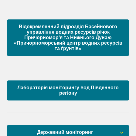
Матеріали
Правові засади роботи Басейнової ради
Установчі документи
Відокремленний підрозділ Басейнового
Склад Басейнової ради річок Причорномор’я
управління водних ресурсів річок
Причорномор’я та Нижнього Дунаю
«Причорноморський центр водних ресурсів
Матеріали
та ґрунтів»
Лабораторія моніторингу вод Південного
регіону
Державний моніторинг