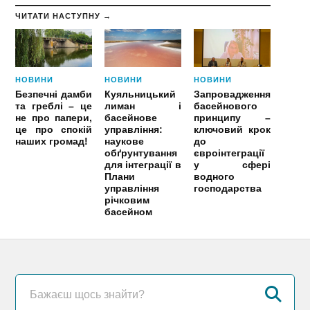
ЧИТАТИ НАСТУПНУ →
НОВИНИ
НОВИНИ
НОВИНИ
Безпечні дамби
Куяльницький
Запровадження
та греблі – це
лиман і
басейнового
не про папери,
басейнове
принципу –
це про спокій
управління:
ключовий крок
наших громад!
наукове
до
обґрунтування
євроінтеграції
для інтеграції в
у сфері
Плани
водного
управління
господарства
річковим
басейном