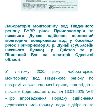
Лабораторія моніторингу вод Південного
регіону БУВР річок Причорномор’я та
нижнього Дунаю здійснює державний
моніторинг поверхневих вод у басейнах
річок Причорномор’я, р. Дунай (суббасейн
нижнього Дунаю), р. Дністер та р.
Південний Буг на території Одеської
області.
У лютому 2025 року лабораторією
моніторингу вод Південного регіону по
програмі державного моніторингу вод згідно з
наказом Держводагентства від 13.01.2025 № 9
«Про впровадження Порядку здійснення
державного моніторингу вод» відібрано та