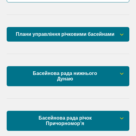
Плани управління річковими басейнами
План управління річковим басейном річок
Причорномор’я
План управління річковим басейном нижнього
Басейнова рада нижнього
Дунаю
Дунаю
Правові засади роботи Басейнової ради
Установчі документи
Басейнова рада річок
Склад Басейнової ради нижнього Дунаю
Причорномор’я