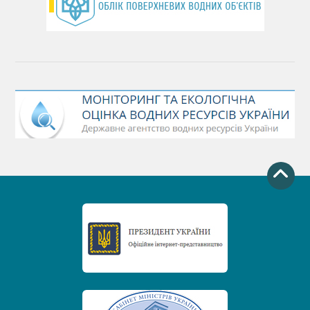
День захисту річок
Міжнародний день боротьби проти гребель