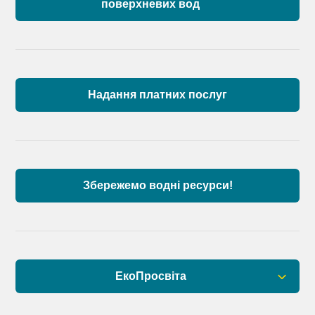
поверхневих вод
Загальна інформація
Пункти моніторингу по басейну річок
Причорномор’я та суббасейну нижнього Дунаю
Надання платних послуг
Аналіз стану масивів поверхневих вод басейну
річок Причорномор’я та суббасейну нижнього
Дунаю
Збережемо водні ресурси!
ЕкоПросвіта
Барви Дністра