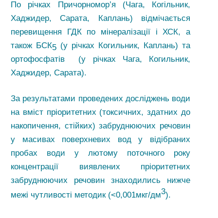
По річках Причорномор’я (Чага, Когільник,
Хаджидер, Сарата, Каплань) відмічається
перевищення ГДК по мінералізації і ХСК, а
також БСК
(у річках Когильник, Каплань) та
5
ортофосфатів (у річках Чага, Когильник,
Хаджидер, Сарата).
За результатами проведених досліджень води
на вміст пріоритетних (токсичних, здатних до
накопичення, стійких) забруднюючих речовин
у масивах поверхневих вод у відібраних
пробах води у лютому поточного року
концентрації виявлених пріоритетних
забруднюючих речовин знаходились нижче
3
межі чутливості методик (<0,001мкг/дм
).