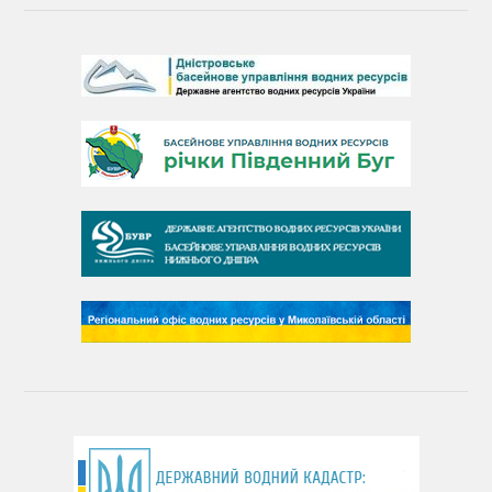
День Дністра
День Дунаю
День Південного Бугу
День води
День чистих берегів
День довкілля
(місячник благоустрою)
День працівника водного господарства України
День хіміка
День Чорного моря