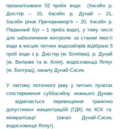
проаналізовано 52 проби води (басейн р.
Дністер – 10, басейн р. Дунай – 21,
басейн річок Причорномор’я – 20, басейн р.
Південний Буг – 1 проба води), у тому числі
для забезпечення контролю за станом якості
води в місцях питних водозаборів відібрано 5
проб води з р. Дністер (м. Біляївка), р. Дунай
(м. Вилкове та м. Кілія), водосховища Ялпуг
(м. Болград), каналу Дунай-Сасик.
У лютому поточного року у питних пунктах
спостереження суббасейну нижнього Дунаю
відмічається перевищення гранично
допустимих концентраціїй (ГДК) по ХСК та
мінералізації (канал Дунай-Сасик,
водосховище Ялпуг).