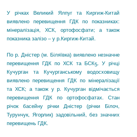
У річках Великий Ялпуг та Киргиж-Китай
виявлено перевищення ГДК по показниках:
мінералізація, ХСК, ортофосфати; а також
показника залізо – у р.Киргиж-Китай.
По р. Дністер (м. Біляївка) виявлено незначне
перевищення ГДК по ХСК та БСК
. У річці
5
Кучурган та Кучурганському водосховищу
виявлено перевищення ГДК по мінералізації
та ХСК; а також у р. Кучурган відмічається
перевищення ГДК по ортофосфатах. Стан
річок басейну річки Дністер (річки Білоч,
Турунчук, Ягорлик) задовільний, без значних
перевищень ГДК.