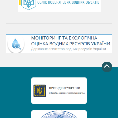
День захисту річок
Міжнародний день боротьби проти гребель