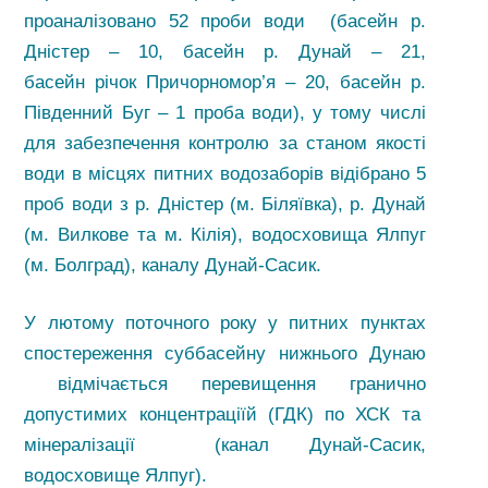
проаналізовано 52 проби води (басейн р.
Дністер – 10, басейн р. Дунай – 21,
басейн річок Причорномор’я – 20, басейн р.
Південний Буг – 1 проба води), у тому числі
для забезпечення контролю за станом якості
води в місцях питних водозаборів відібрано 5
проб води з р. Дністер (м. Біляївка), р. Дунай
(м. Вилкове та м. Кілія), водосховища Ялпуг
(м. Болград), каналу Дунай-Сасик.
У лютому поточного року у питних пунктах
спостереження суббасейну нижнього Дунаю
відмічається перевищення гранично
допустимих концентраціїй (ГДК) по ХСК та
мінералізації (канал Дунай-Сасик,
водосховище Ялпуг).