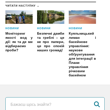
ЧИТАТИ НАСТУПНУ →
НОВИНИ
НОВИНИ
НОВИНИ
Моніторинг
Безпечні дамби
Куяльницький
якості вод у
та греблі – це
лиман і
дії: як та де ми
не про папери,
басейнове
відбираємо
це про спокій
управління:
проби?
наших громад!
наукове
обґрунтування
для інтеграції в
Плани
управління
річковим
басейном