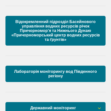
Матеріали
Правові засади роботи Басейнової ради
Установчі документи
Відокремленний підрозділ Басейнового
Склад Басейнової ради річок Причорномор’я
управління водних ресурсів річок
Причорномор’я та Нижнього Дунаю
«Причорноморський центр водних ресурсів
Матеріали
та ґрунтів»
Лабораторія моніторингу вод Південного
регіону
Державний моніторинг