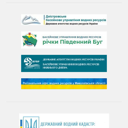
День Дністра
День Дунаю
День Південного Бугу
День води
День чистих берегів
День довкілля
(місячник благоустрою)
День працівника водного господарства України
День хіміка
День Чорного моря