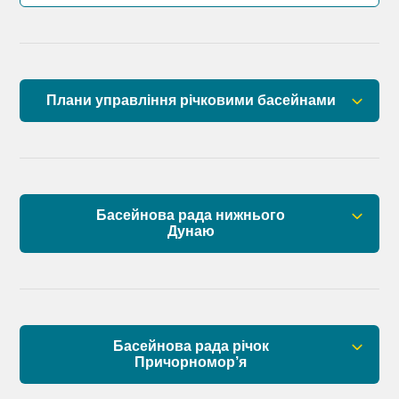
Плани управління річковими басейнами
План управління річковим басейном річок
Причорномор’я
План управління річковим басейном нижнього
Басейнова рада нижнього
Дунаю
Дунаю
Правові засади роботи Басейнової ради
Установчі документи
Басейнова рада річок
Склад Басейнової ради нижнього Дунаю
Причорномор’я