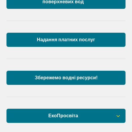
поверхневих вод
Загальна інформація
Пункти моніторингу по басейну річок
Причорномор’я та суббасейну нижнього Дунаю
Надання платних послуг
Аналіз стану масивів поверхневих вод басейну
річок Причорномор’я та суббасейну нижнього
Дунаю
Збережемо водні ресурси!
ЕкоПросвіта
Барви Дністра