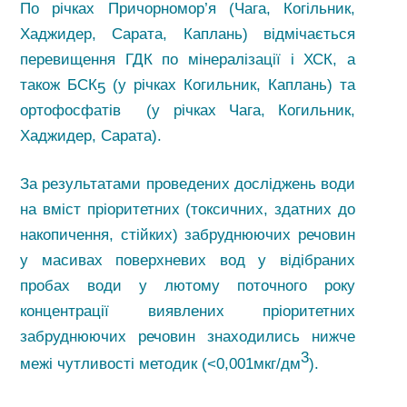
По річках Причорномор’я (Чага, Когільник,
Хаджидер, Сарата, Каплань) відмічається
перевищення ГДК по мінералізації і ХСК, а
також БСК
(у річках Когильник, Каплань) та
5
ортофосфатів (у річках Чага, Когильник,
Хаджидер, Сарата).
За результатами проведених досліджень води
на вміст пріоритетних (токсичних, здатних до
накопичення, стійких) забруднюючих речовин
у масивах поверхневих вод у відібраних
пробах води у лютому поточного року
концентрації виявлених пріоритетних
забруднюючих речовин знаходились нижче
3
межі чутливості методик (<0,001мкг/дм
).