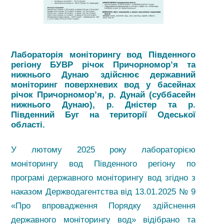
Лабораторія моніторингу вод Південного
регіону БУВР річок Причорномор’я та
нижнього Дунаю здійснює державний
моніторинг поверхневих вод у басейнах
річок Причорномор’я, р. Дунай (суббасейн
нижнього Дунаю), р. Дністер та р.
Південний Буг на території Одеської
області.
У лютому 2025 року лабораторією
моніторингу вод Південного регіону по
програмі державного моніторингу вод згідно з
наказом Держводагентства від 13.01.2025 № 9
«Про впровадження Порядку здійснення
державного моніторингу вод» відібрано та