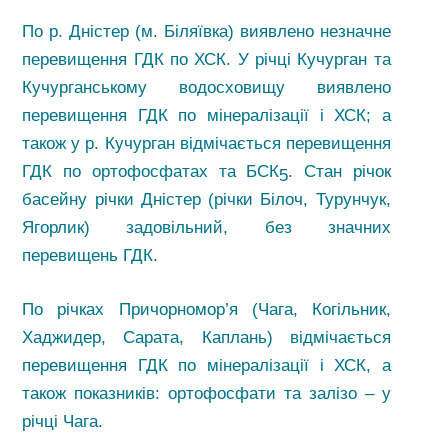
По р. Дністер (м. Біляївка) виявлено незначне
перевищення ГДК по ХСК. У річці Кучурган та
Кучурганському водосховищу виявлено
перевищення ГДК по мінералізації і ХСК; а
також у р. Кучурган відмічається перевищення
ГДК по ортофосфатах та БСК
. Стан річок
5
басейну річки Дністер (річки Білоч, Турунчук,
Ягорлик) задовільний, без значних
перевищень ГДК.
По річках Причорномор’я (Чага, Когільник,
Хаджидер, Сарата, Каплань) відмічається
перевищення ГДК по мінералізації і ХСК, а
також показників: ортофосфати та залізо – у
річці Чага.