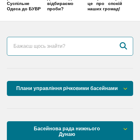
Суспільне
відбираємо
це про спокій
Одеса до БУВР
проби?
наших громад!
Плани управління річковими басейнами
План управління річковим басейном річок
Причорномор’я
План управління річковим басейном нижнього
Басейнова рада нижнього
Дунаю
Дунаю