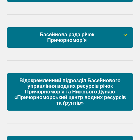
Правові засади роботи Басейнової ради
Установчі документи
Басейнова рада річок
Склад Басейнової ради нижнього Дунаю
Причорномор’я
Матеріали
Правові засади роботи Басейнової ради
Установчі документи
Відокремленний підрозділ Басейнового
Склад Басейнової ради річок Причорномор’я
управління водних ресурсів річок
Причорномор’я та Нижнього Дунаю
«Причорноморський центр водних ресурсів
Матеріали
та ґрунтів»