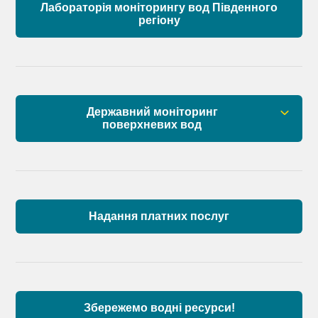
Лабораторія моніторингу вод Південного
регіону
Державний моніторинг
поверхневих вод
Загальна інформація
Пункти моніторингу по басейну річок
Причорномор’я та суббасейну нижнього Дунаю
Надання платних послуг
Аналіз стану масивів поверхневих вод басейну
річок Причорномор’я та суббасейну нижнього
Дунаю
Збережемо водні ресурси!