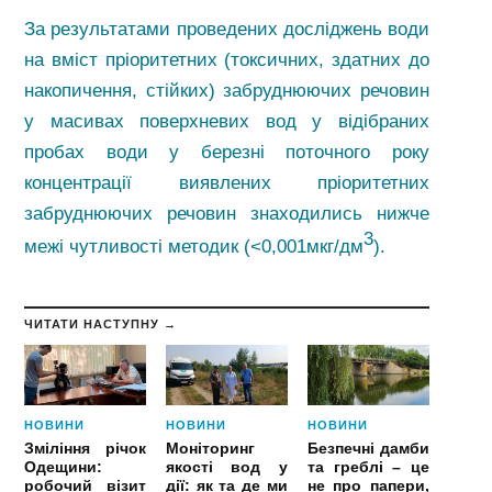
За результатами проведених досліджень води
на вміст пріоритетних (токсичних, здатних до
накопичення, стійких) забруднюючих речовин
у масивах поверхневих вод у відібраних
пробах води у березні поточного року
концентрації виявлених пріоритетних
забруднюючих речовин знаходились нижче
3
межі чутливості методик (<0,001мкг/дм
).
ЧИТАТИ НАСТУПНУ →
НОВИНИ
НОВИНИ
НОВИНИ
Зміління річок
Моніторинг
Безпечні дамби
Одещини:
якості вод у
та греблі – це
робочий візит
дії: як та де ми
не про папери,