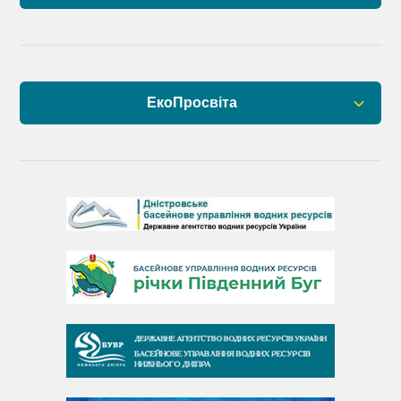
ЕкоПросвіта
Барви Дністра
День Дністра
День Дунаю
День Південного Бугу
День води
День чистих берегів