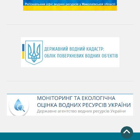
День довкілля
(місячник благоустрою)
День працівника водного господарства України
День хіміка
День Чорного моря
День захисту річок
Міжнародний день боротьби проти гребель