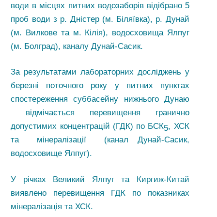
води в місцях питних водозаборів відібрано 5
проб води з р. Дністер (м. Біляївка), р. Дунай
(м. Вилкове та м. Кілія), водосховища Ялпуг
(м. Болград), каналу Дунай-Сасик.
За результатами лабораторних досліджень у
березні поточного року у питних пунктах
спостереження суббасейну нижнього Дунаю
відмічається перевищення гранично
допустимих концентрацій (ГДК) по БСК
, ХСК
5
та мінералізації (канал Дунай-Сасик,
водосховище Ялпуг).
У річках Великий Ялпуг та Киргиж-Китай
виявлено перевищення ГДК по показниках
мінералізація та ХСК.