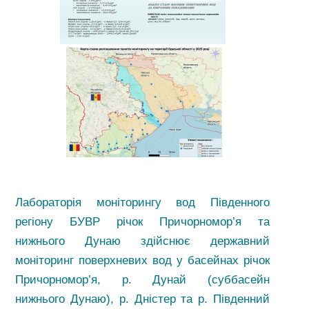
Лабораторія моніторингу вод Південного
регіону БУВР річок Причорномор’я та
нижнього Дунаю здійснює державний
моніторинг поверхневих вод у басейнах річок
Причорномор’я, р. Дунай (суббасейн
нижнього Дунаю), р. Дністер та р. Південний