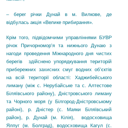
– берег річки Дунай в м. Вилкове, де
відбулась акція «Велике прибирання».
Крім того, підвідомчими управліннями БУВР
річок Причорномор’я та нижнього Дунаю з
нагоди проведення Міжнародного дня чистих
берегів здійснено упорядкування територій
прибережних захисних смуг водних об’єктів
на всій території області: Хаджибейського
лиману (між с. Нерубайське та с. Алтестове
Біляївського району), Дністровського лиману
та Чорного моря (у Білгород-Дністровському
районі), р. Дністер (с. Маяки Біляївський
район), р. Дунай (м. Кілія), водосховища
Ялпуг (м. Болград), водосховища Кагул (с.