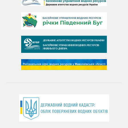
День Дунаю
День Південного Бугу
День води
День чистих берегів
День довкілля
(місячник благоустрою)
День працівника водного господарства України
День хіміка
День Чорного моря
День захисту річок