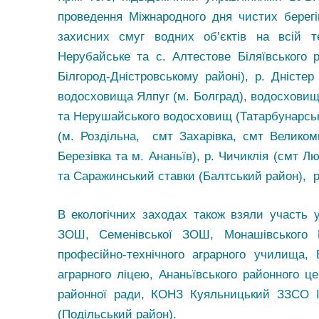
проведення Міжнародного дня чистих берег
захисних смуг водних об’єктів на всій т
Нерубайське та с. Алтестове Біляївського 
Білгород-Дністровському районі), р. Дністер
водосховища Ялпуг (м. Болград), водосховища 
та Нерушайського водосховищ (Татарбунарський
(м. Роздільна, смт Захарівка, смт Великоми
Березівка та м. Ананьїв), р. Чичиклія (смт 
та Саражинський ставки (Балтський район), р.
В екологічних заходах також взяли участь у
ЗОШ, Семенівської ЗОШ, Монашівського Н
професійно-технічного аграрного училища
аграрного ліцею, Ананьївського районного це
районної ради, КОНЗ Куяльницький ЗЗСО I-I
(Подільський район).