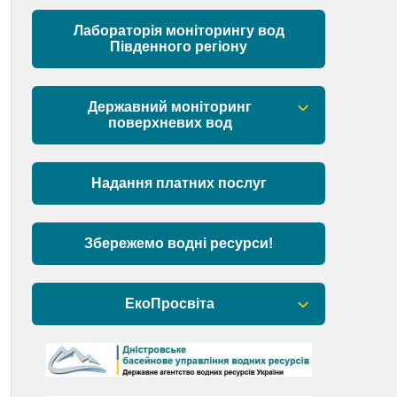
Матеріали
Лабораторія моніторингу вод
Південного регіону
Державний моніторинг
поверхневих вод
Загальна інформація
Надання платних послуг
Пункти моніторингу по басейну річок
Причорномор’я та суббасейну
нижнього Дунаю
Збережемо водні ресурси!
Аналіз стану масивів поверхневих
вод басейну річок Причорномор’я та
ЕкоПросвіта
суббасейну нижнього Дунаю
Барви Дністра
День Дністра