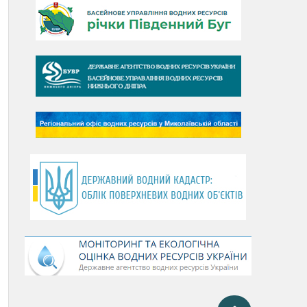
День Дунаю
День Південного Бугу
День води
День чистих берегів
День довкілля
(місячник благоустрою)
День працівника водного
господарства України
День хіміка
День Чорного моря