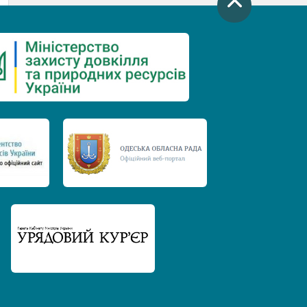
День захисту річок
Міжнародний день боротьби проти
гребель