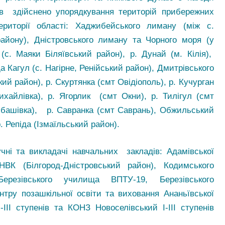
ів здійснено упорядкування територій прибережних
ериторії області: Хаджибейського лиману (між с.
району), Дністровського лиману та Чорного моря (у
 (с. Маяки Біляївський район), р. Дунай (м. Кілія),
Кагул (с. Нагірне, Ренійський район), Дмитрівського
 район), р. Скуртянка (смт Овідіополь), р. Кучурган
хайлівка), р. Ягорлик (смт Окни), р. Тилігул (смт
Любашівка), р. Савранка (смт Саврань), Обжильський
 Репіда (Ізмаїльський район).
чні та викладачі навчальних закладів: Адамівської
ВК (Білгород-Дністровський район), Кодимського
, Березівського училища ВПТУ-19, Березівського
нтру позашкільної освіти та виховання Ананьївської
II ступенів та КОНЗ Новоселівський I-III ступенів