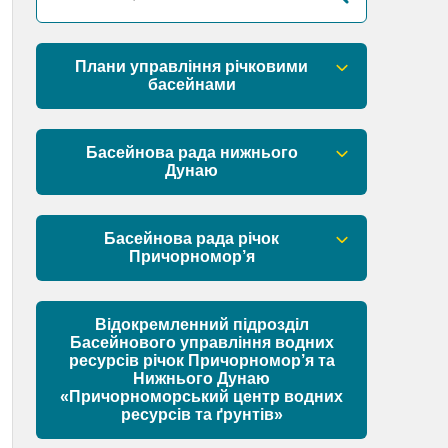
Плани управління річковими
басейнами
План управління річковим басейном
річок Причорномор’я
Басейнова рада нижнього
Дунаю
План управління річковим басейном
нижнього Дунаю
Правові засади роботи Басейнової
ради
Басейнова рада річок
Причорномор’я
Установчі документи
Правові засади роботи Басейнової
ради
Відокремленний підрозділ
Склад Басейнової ради нижнього
Басейнового управління водних
Дунаю
ресурсів річок Причорномор’я та
Установчі документи
Нижнього Дунаю
Матеріали
«Причорноморський центр водних
ресурсів та ґрунтів»
Склад Басейнової ради річок
Причорномор’я