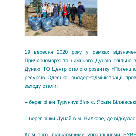
19 вересня 2020 року у рамках відзначе
Причорномор’я та нижнього Дунаю спільно 
Дунаю, ГО Центр сталого розвитку «Потенціа
ресурсів Одеської облдержадміністрації про
заходу стали:
– берег річки Турунчук біля с. Яськи Біляївсь
– берег річки Дунай в м. Вилкове, де відбул
Крім того, підвідомчими управліннями БУВ