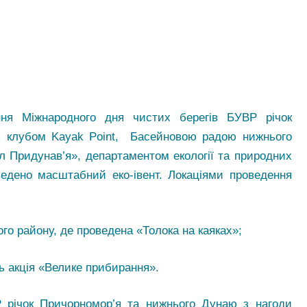
ння Міжнародного дня чистих берегів БУВР річок
з клубом Kayak Point, Басейновою радою нижнього
л Придунав’я», департаментом екології та природних
ведено масштабний еко-івент. Локаціями проведення
кого району, де проведена «Толока на каяках»;
ась акція «Велике прибирання».
Р річок Причорномор’я та нижнього Дунаю з нагоди