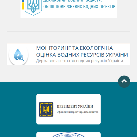
День Чорного моря
День захисту річок
Міжнародний день боротьби проти гребель