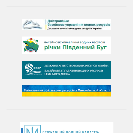
Барви Дністра
День Дністра
День Дунаю
День Південного Бугу
День води
День чистих берегів
День довкілля
(місячник благоустрою)
День працівника водного господарства України
День хіміка