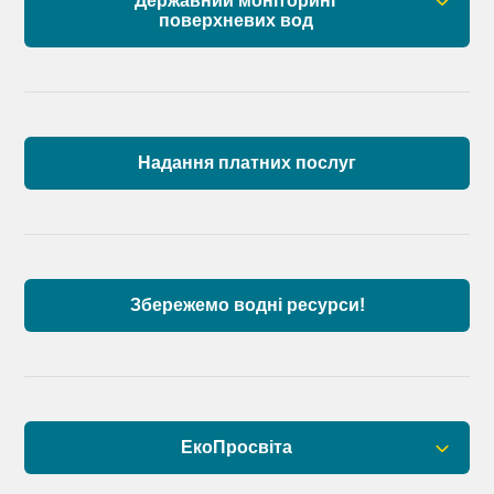
Державний моніторинг
поверхневих вод
Загальна інформація
Пункти моніторингу по басейну річок
Причорномор’я та суббасейну нижнього Дунаю
Надання платних послуг
Аналіз стану масивів поверхневих вод басейну
річок Причорномор’я та суббасейну нижнього
Дунаю
Збережемо водні ресурси!
ЕкоПросвіта