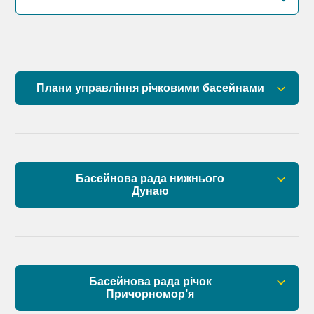
Плани управління річковими басейнами
План управління річковим басейном річок
Причорномор’я
План управління річковим басейном нижнього
Басейнова рада нижнього
Дунаю
Дунаю
Правові засади роботи Басейнової ради
Установчі документи
Басейнова рада річок
Склад Басейнової ради нижнього Дунаю
Причорномор’я