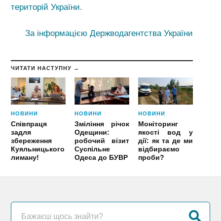
територій України.
За інформацією Держводагентства України
ЧИТАТИ НАСТУПНУ →
НОВИНИ
НОВИНИ
НОВИНИ
Співпраця
Зміління річок
Моніторинг
задля
Одещини:
якості вод у
збереження
робочий візит
дії: як та де ми
Куяльницького
Суспільне
відбираємо
лиману!
Одеса до БУВР
проби?