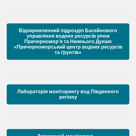
Матеріали
Правові засади роботи Басейнової ради
Установчі документи
Відокремленний підрозділ Басейнового
Склад Басейнової ради річок Причорномор’я
управління водних ресурсів річок
Причорномор’я та Нижнього Дунаю
«Причорноморський центр водних ресурсів
Матеріали
та ґрунтів»
Лабораторія моніторингу вод Південного
регіону