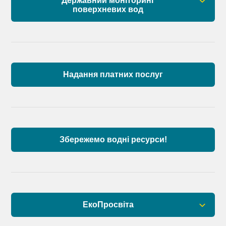
Державний моніторинг
поверхневих вод
Загальна інформація
Пункти моніторингу по басейну річок
Причорномор’я та суббасейну нижнього Дунаю
Надання платних послуг
Аналіз стану масивів поверхневих вод басейну
річок Причорномор’я та суббасейну нижнього
Дунаю
Збережемо водні ресурси!
ЕкоПросвіта