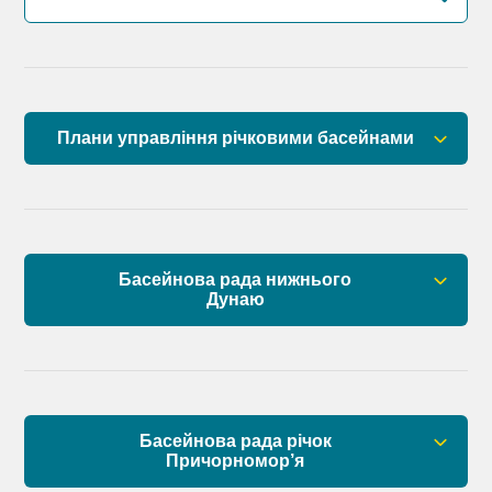
Плани управління річковими басейнами
План управління річковим басейном річок
Причорномор’я
План управління річковим басейном нижнього
Басейнова рада нижнього
Дунаю
Дунаю
Правові засади роботи Басейнової ради
Установчі документи
Басейнова рада річок
Склад Басейнової ради нижнього Дунаю
Причорномор’я