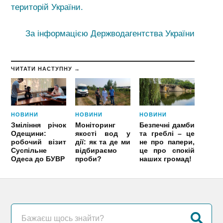
територій України.
За інформацією Держводагентства України
ЧИТАТИ НАСТУПНУ →
НОВИНИ
НОВИНИ
НОВИНИ
Зміління річок
Моніторинг
Безпечні дамби
Одещини:
якості вод у
та греблі – це
робочий візит
дії: як та де ми
не про папери,
Суспільне
відбираємо
це про спокій
Одеса до БУВР
проби?
наших громад!