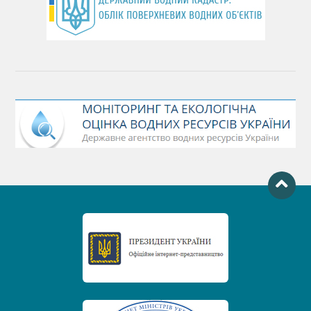
День Чорного моря
День захисту річок
Міжнародний день боротьби проти гребель