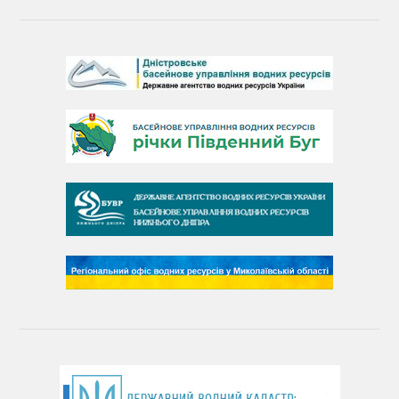
Барви Дністра
День Дністра
День Дунаю
День Південного Бугу
День води
День чистих берегів
День довкілля
(місячник благоустрою)
День працівника водного господарства України
День хіміка