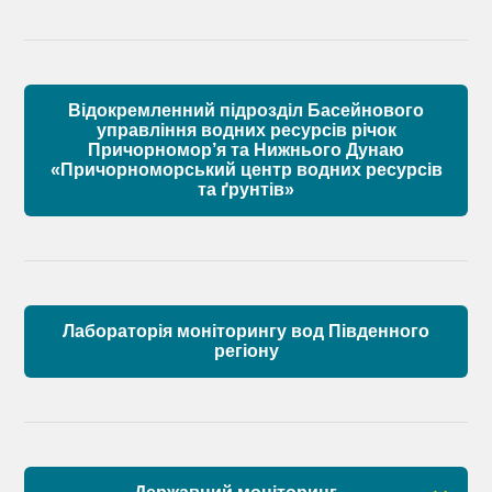
Матеріали
Правові засади роботи Басейнової ради
Установчі документи
Відокремленний підрозділ Басейнового
Склад Басейнової ради річок Причорномор’я
управління водних ресурсів річок
Причорномор’я та Нижнього Дунаю
«Причорноморський центр водних ресурсів
Матеріали
та ґрунтів»
Лабораторія моніторингу вод Південного
регіону