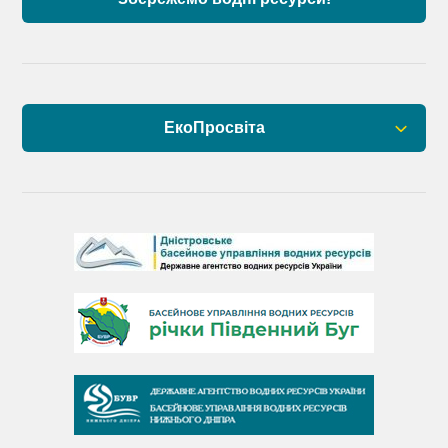
ЕкоПросвіта
Барви Дністра
День Дністра
День Дунаю
День Південного Бугу
День води
День чистих берегів