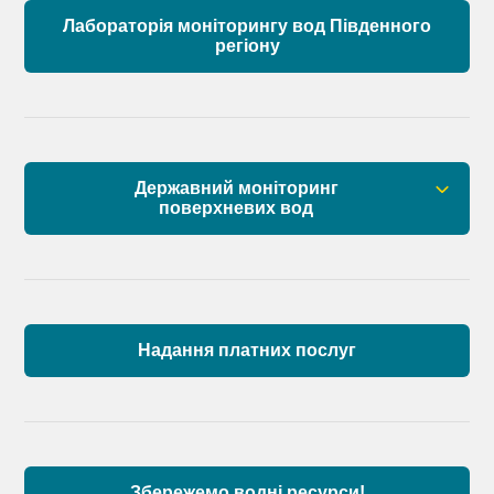
Лабораторія моніторингу вод Південного
регіону
Державний моніторинг
поверхневих вод
Загальна інформація
Пункти моніторингу по басейну річок
Причорномор’я та суббасейну нижнього Дунаю
Надання платних послуг
Аналіз стану масивів поверхневих вод басейну
річок Причорномор’я та суббасейну нижнього
Дунаю
Збережемо водні ресурси!