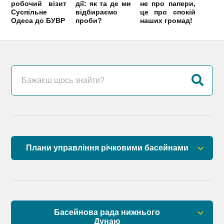
робочий візит
дії: як та де ми
не про папери,
Суспільне
відбираємо
це про спокій
Одеса до БУВР
проби?
наших громад!
Плани управління річковими басейнами
План управління річковим басейном річок
Причорномор’я
План управління річковим басейном нижнього
Басейнова рада нижнього
Дунаю
Дунаю