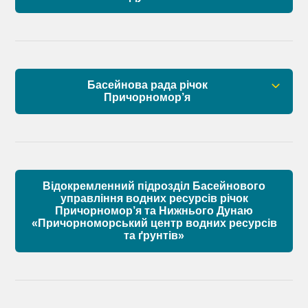
Правові засади роботи Басейнової ради
Установчі документи
Басейнова рада річок
Склад Басейнової ради нижнього Дунаю
Причорномор’я
Матеріали
Правові засади роботи Басейнової ради
Установчі документи
Відокремленний підрозділ Басейнового
Склад Басейнової ради річок Причорномор’я
управління водних ресурсів річок
Причорномор’я та Нижнього Дунаю
«Причорноморський центр водних ресурсів
Матеріали
та ґрунтів»