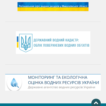
День довкілля
(місячник благоустрою)
День працівника водного господарства України
День хіміка
День Чорного моря
День захисту річок
Міжнародний день боротьби проти гребель