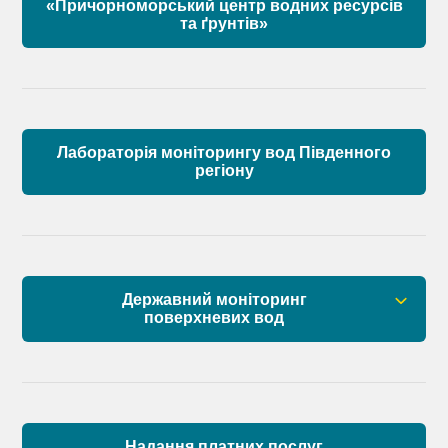
«Причорноморський центр водних ресурсів
Матеріали
та ґрунтів»
Лабораторія моніторингу вод Південного
регіону
Державний моніторинг
поверхневих вод
Загальна інформація
Пункти моніторингу по басейну річок
Причорномор’я та суббасейну нижнього Дунаю
Надання платних послуг