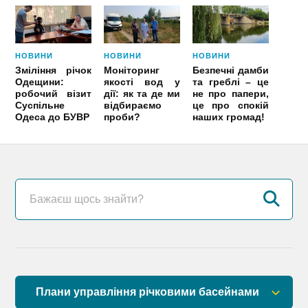
НОВИНИ
НОВИНИ
НОВИНИ
Зміління річок
Моніторинг
Безпечні дамби
Одещини:
якості вод у
та греблі – це
робочий візит
дії: як та де ми
не про папери,
Суспільне
відбираємо
це про спокій
Одеса до БУВР
проби?
наших громад!
Плани управління річковими басейнами