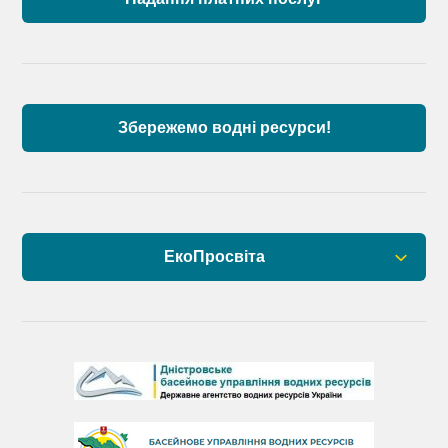
Аналіз стану масивів поверхневих вод басейну
річок Причорномор’я та суббасейну нижнього
Дунаю
Збережемо водні ресурси!
ЕкоПросвіта
Барви Дністра
День Дністра
День Дунаю