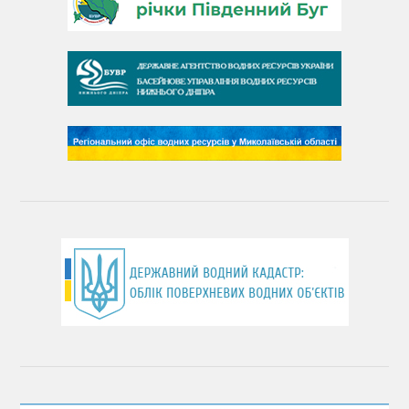
День Південного Бугу
День води
День чистих берегів
День довкілля
(місячник благоустрою)
День працівника водного господарства України
День хіміка
День Чорного моря
День захисту річок
Міжнародний день боротьби проти гребель