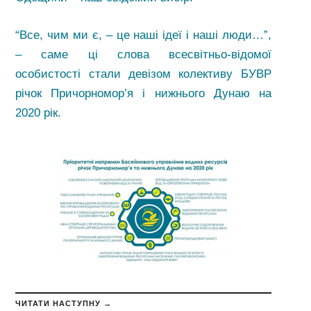
“Все, чим ми є, – це наші ідеї і наші люди…”,
– саме ці слова всесвітньо-відомої
особистості стали девізом колективу БУВР
річок Причорномор’я і нижнього Дунаю на
2020 рік.
ЧИТАТИ НАСТУПНУ →