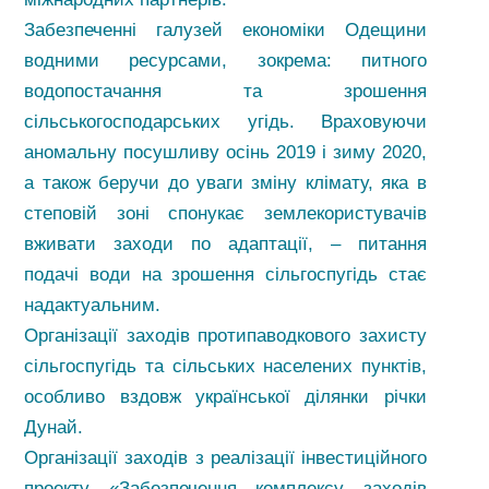
Забезпеченні галузей економіки Одещини
водними ресурсами, зокрема: питного
водопостачання та зрошення
сільськогосподарських угідь. Враховуючи
аномальну посушливу осінь 2019 і зиму 2020,
а також беручи до уваги зміну клімату, яка в
степовій зоні спонукає землекористувачів
вживати заходи по адаптації, – питання
подачі води на зрошення сільгоспугідь стає
надактуальним.
Організації заходів протипаводкового захисту
сільгоспугідь та сільських населених пунктів,
особливо вздовж української ділянки річки
Дунай.
Організації заходів з реалізації інвестиційного
проекту «Забезпечення комплексу заходів