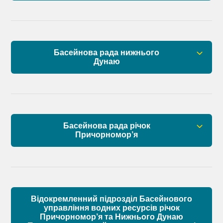
План управління річковим басейном річок
Причорномор’я
План управління річковим басейном нижнього
Басейнова рада нижнього
Дунаю
Дунаю
Правові засади роботи Басейнової ради
Установчі документи
Басейнова рада річок
Склад Басейнової ради нижнього Дунаю
Причорномор’я
Матеріали
Правові засади роботи Басейнової ради
Установчі документи
Відокремленний підрозділ Басейнового
Склад Басейнової ради річок Причорномор’я
управління водних ресурсів річок
Причорномор’я та Нижнього Дунаю