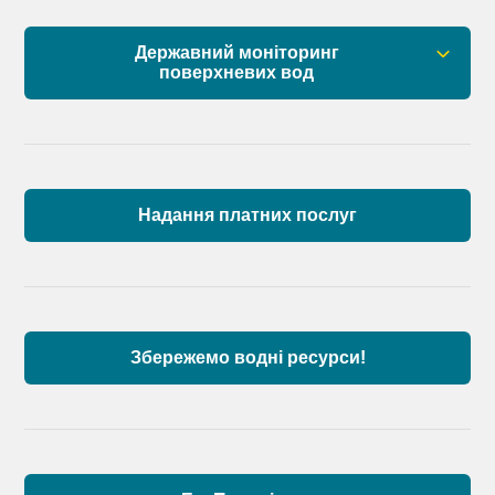
Державний моніторинг
поверхневих вод
Загальна інформація
Пункти моніторингу по басейну річок
Причорномор’я та суббасейну нижнього Дунаю
Надання платних послуг
Аналіз стану масивів поверхневих вод басейну
річок Причорномор’я та суббасейну нижнього
Дунаю
Збережемо водні ресурси!