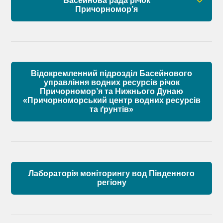
Басейнова рада річок
Склад Басейнової ради нижнього Дунаю
Причорномор’я
Матеріали
Правові засади роботи Басейнової ради
Установчі документи
Відокремленний підрозділ Басейнового
Склад Басейнової ради річок Причорномор’я
управління водних ресурсів річок
Причорномор’я та Нижнього Дунаю
«Причорноморський центр водних ресурсів
Матеріали
та ґрунтів»
Лабораторія моніторингу вод Південного
регіону