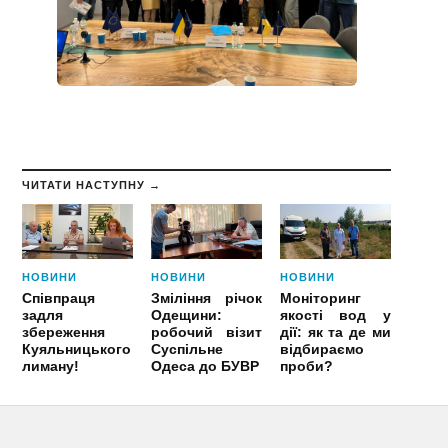
ЧИТАТИ НАСТУПНУ →
НОВИНИ
НОВИНИ
НОВИНИ
Співпраця
Зміління річок
Моніторинг
задля
Одещини:
якості вод у
збереження
робочий візит
дії: як та де ми
Куяльницького
Суспільне
відбираємо
лиману!
Одеса до БУВР
проби?