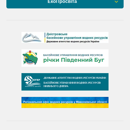
ЕкоПросвіта
Барви Дністра
День Дністра
День Дунаю
День Південного Бугу
День води
День чистих берегів
День довкілля
(місячник благоустрою)
День працівника водного господарства України