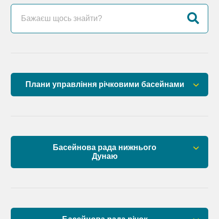
Плани управління річковими басейнами
План управління річковим басейном річок
Причорномор’я
План управління річковим басейном нижнього
Басейнова рада нижнього
Дунаю
Дунаю
Правові засади роботи Басейнової ради
Установчі документи