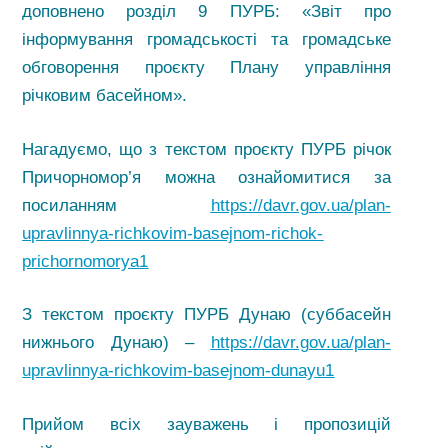
доповнено розділ 9 ПУРБ: «Звіт про
інформування громадськості та громадське
обговорення проєкту Плану управління
річковим басейном».
Нагадуємо, що з текстом проєкту ПУРБ річок
Причорномор’я можна ознайомитися за
посиланням
https://davr.gov.ua/plan-
upravlinnya-richkovim-basejnom-richok-
prichornomorya1
З текстом проєкту ПУРБ Дунаю (суббасейн
нижнього Дунаю) –
https://davr.gov.ua/plan-
upravlinnya-richkovim-basejnom-dunayu1
Прийом всіх зауважень і пропозицій