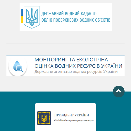
День хіміка
День Чорного моря
День захисту річок
Міжнародний день боротьби проти гребель