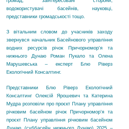
громад, заінтересовані сторони,
водокористувачі басейнів, науковці,
представники громадськості тощо.
З вітальним словом до учасників заходу
звернувся начальник Басейнового управління
водних ресурсів річок Причорномор’я та
нижнього Дунаю Роман Пукало та Олена
Марушевська – експерт Блю Ріверз
Екологічний Консалтинг.
Представники Блю Ріверз Екологічний
Консалтинг Олексій Ярошевич та Катерина
Мудра розповіли про проєкт Плану управління
річковим басейном річок Причорномор’я та
проєкт Плану управління річковим басейном
Дунаю (суббасейн нижнього Дунаю) 2025 –