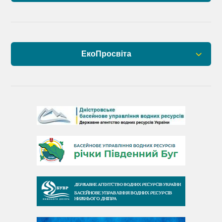
ЕкоПросвіта
Барви Дністра
День Дністра
День Дунаю
День Південного Бугу
День води
День чистих берегів
День довкілля