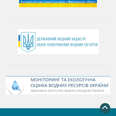
(місячник благоустрою)
День працівника водного господарства України
День хіміка
День Чорного моря
День захисту річок
Міжнародний день боротьби проти гребель