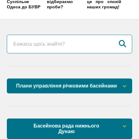
Суспільне
відбираємо
це про спокій
Одеса до БУВР
проби?
наших громад!
Плани управління річковими басейнами
План управління річковим басейном річок
Причорномор’я
План управління річковим басейном нижнього
Басейнова рада нижнього
Дунаю
Дунаю