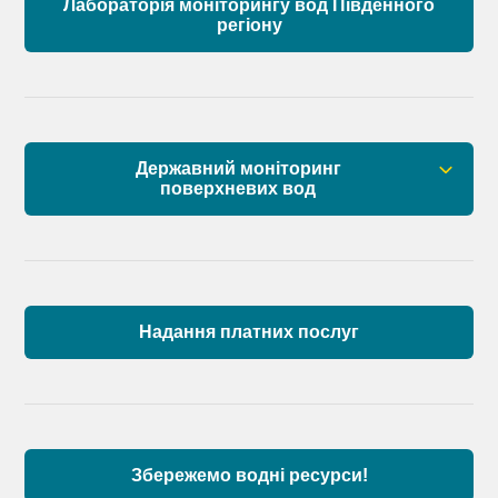
Лабораторія моніторингу вод Південного
регіону
Державний моніторинг
поверхневих вод
Загальна інформація
Пункти моніторингу по басейну річок
Причорномор’я та суббасейну нижнього Дунаю
Надання платних послуг
Аналіз стану масивів поверхневих вод басейну
річок Причорномор’я та суббасейну нижнього
Дунаю
Збережемо водні ресурси!