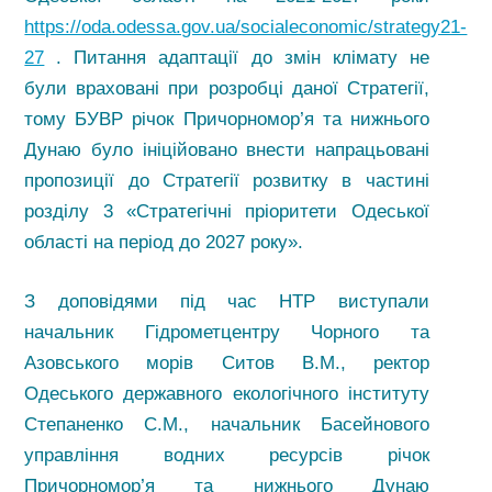
https://oda.odessa.gov.ua/socialeconomic/strategy21-
27
. Питання адаптації до змін клімату не
були враховані при розробці даної Стратегії,
тому БУВР річок Причорномор’я та нижнього
Дунаю було ініційовано внести напрацьовані
пропозиції до Стратегії розвитку в частині
розділу 3 «Стратегічні пріоритети Одеської
області на період до 2027 року».
З доповідями під час НТР виступали
начальник Гідрометцентру Чорного та
Азовського морів Ситов В.М., ректор
Одеського державного екологічного інституту
Степаненко С.М., начальник Басейнового
управління водних ресурсів річок
Причорномор’я та нижнього Дунаю