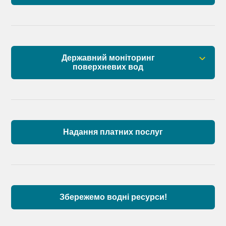
Державний моніторинг
поверхневих вод
Загальна інформація
Пункти моніторингу по басейну річок
Причорномор’я та суббасейну нижнього Дунаю
Надання платних послуг
Аналіз стану масивів поверхневих вод басейну
річок Причорномор’я та суббасейну нижнього
Дунаю
Збережемо водні ресурси!