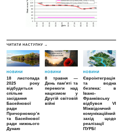
ЧИТАТИ НАСТУПНУ →
НОВИНИ
НОВИНИ
НОВИНИ
18 листопада
8 травня —
Євроінтеграція
2025 року
День пам’яті та
та водна
відбудеться
перемоги над
безпека: в
спільне
нацизмом у
Івано-
засідання
Другій світовій
Франківську
Басейнової
війні
відбувся VI
ради
Міжвідомчий
Причорномор’я
комунікаційний
та Басейнової
захід щодо
ради нижнього
реалізації
Дунаю
ПУРБ!