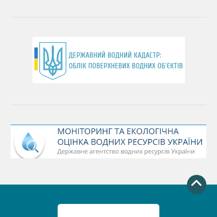
День працівника водного господарства України
День хіміка
День Чорного моря
День захисту річок
Міжнародний день боротьби проти гребель