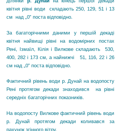
ділянки
р
. Дунай
на кінець першої декади
квітня рівні води складають 250, 129, 51 і 13
см над „0” поста відповідно.
За багаторічними даними у першій декаді
квітня найвищі рівні на водомірних постах
Рені, Ізмаїл, Кілія і Вилкове складають 530,
400, 282 і 173 см, а найнижчі 51, 116, 22 і 26
см над „0” поста відповідно.
Фактичний рівень води р. Дунай на водопосту
Рені протягом декади знаходився на рівні
середніх багаторічних показників.
На водопосту Вилкове фактичний рівень води
р. Дунай протягом декади коливався за
рахунок згінного вітру.