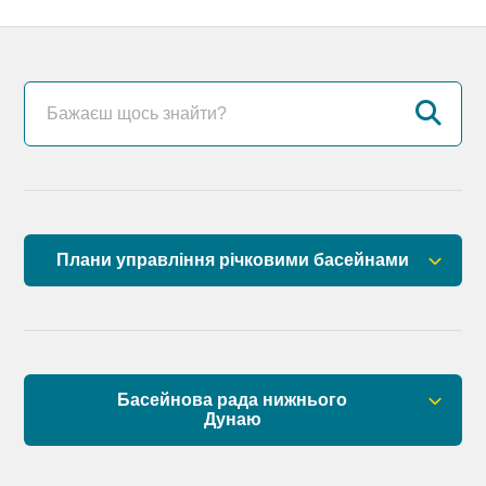
Плани управління річковими басейнами
План управління річковим басейном річок
Причорномор’я
План управління річковим басейном нижнього
Басейнова рада нижнього
Дунаю
Дунаю
Правові засади роботи Басейнової ради