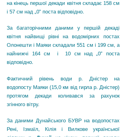
на кінець першої декади квітня складає 158 см
і 57 см над „0” поста відповідно.
За багаторічними даними у першій декаді
квітня найвищі рівні на водомірних постах
Олонешти і Маяки складали 551 см і 199 см, а
найнижчі 164 см і 10 см над „0” поста
відповідно.
Фактичний рівень води р. Дністер на
водопосту Маяки (15,0 км від гирла р. Дністер)
протягом декади коливався за рахунок
згінного вітру.
За даними Дунайського БУВР на водопостах
Рені, Ізмаїл, Кілія і Вилкове української