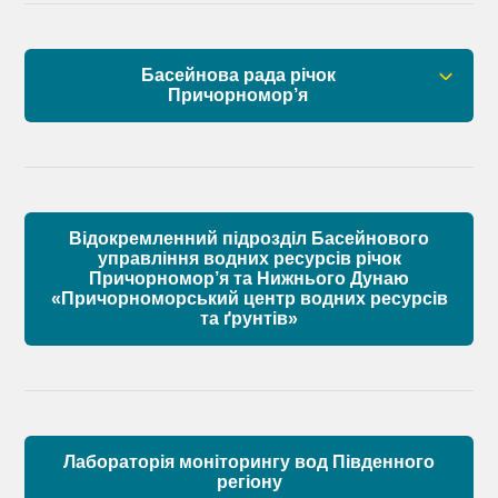
Установчі документи
Басейнова рада річок
Склад Басейнової ради нижнього Дунаю
Причорномор’я
Матеріали
Правові засади роботи Басейнової ради
Установчі документи
Відокремленний підрозділ Басейнового
Склад Басейнової ради річок Причорномор’я
управління водних ресурсів річок
Причорномор’я та Нижнього Дунаю
«Причорноморський центр водних ресурсів
Матеріали
та ґрунтів»
Лабораторія моніторингу вод Південного
регіону