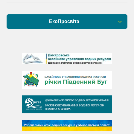
ЕкоПросвіта
Барви Дністра
День Дністра
День Дунаю
День Південного Бугу
День води
День чистих берегів
День довкілля
(місячник благоустрою)