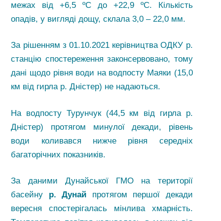
межах від +6,5 ºС до +22,9 ºС. Кількість
опадів, у вигляді дощу, склала 3,0 – 22,0 мм.
За рішенням з 01.10.2021 керівництва ОДКУ р.
станцію спостереження законсервовано, тому
дані щодо рівня води на водпосту Маяки (15,0
км від гирла р. Дністер) не надаються.
На водпосту Турунчук (44,5 км від гирла р.
Дністер) протягом минулої декади, рівень
води коливався нижче рівня середніх
багаторічних показників.
За даними Дунайської ГМО на території
басейну
р. Дунай
протягом першої декади
вересня спостерігалась мінлива хмарність.