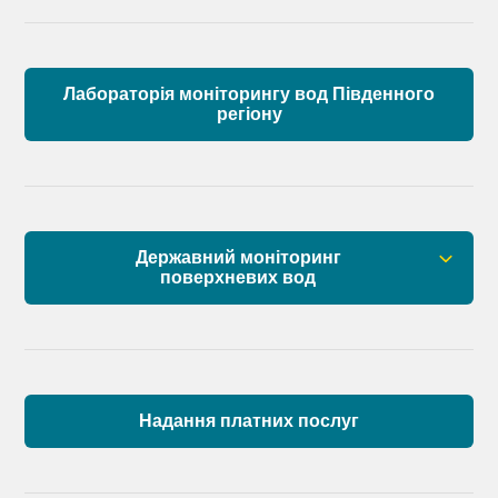
Лабораторія моніторингу вод Південного
регіону
Державний моніторинг
поверхневих вод
Загальна інформація
Пункти моніторингу по басейну річок
Причорномор’я та суббасейну нижнього Дунаю
Надання платних послуг
Аналіз стану масивів поверхневих вод басейну
річок Причорномор’я та суббасейну нижнього
Дунаю