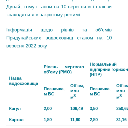
Дунай, тому станом на 10 вересня всі шлюзи
знаходяться в закритому режимі.
Інформація щодо рівнів та об’ємів
Придунайських водосховищ станом на 10
вересня 2022 року
Нормальний
Рівень мертвого
підпірний горизон
об’єму (РМО)
(НПР)
Назва
водосховища
Об’єм,
Об’єм
Позначка,
Позначка,
млн
млн
м БС
м БС
3
3
м
м
Кагул
2,00
106,49
3,50
250,6
Картал
1,80
11,60
2,80
31,16