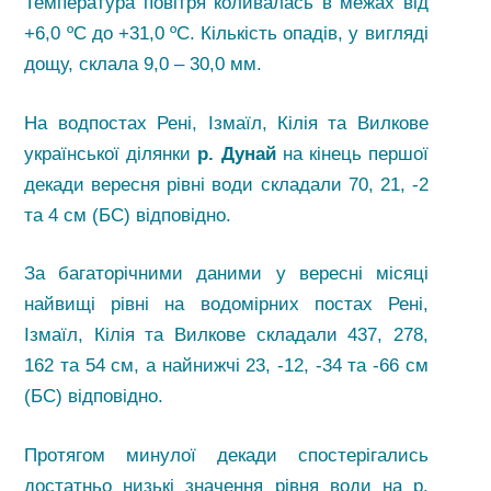
Температура повітря коливалась в межах від
+6,0 ºС до +31,0 ºС. Кількість опадів, у вигляді
дощу, склала 9,0 – 30,0 мм.
На водпостах Рені, Ізмаїл, Кілія та Вилкове
української ділянки
р. Дунай
на кінець першої
декади вересня рівні води складали 70, 21, -2
та 4 см (БС) відповідно.
За багаторічними даними у вересні місяці
найвищі рівні на водомірних постах Рені,
Ізмаїл, Кілія та Вилкове складали 437, 278,
162 та 54 см, а найнижчі 23, -12, -34 та -66 см
(БС) відповідно.
Протягом минулої декади спостерігались
достатньо низькі значення рівня води на р.