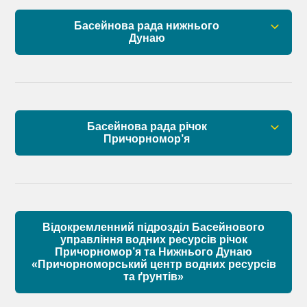
План управління річковим басейном нижнього
Басейнова рада нижнього
Дунаю
Дунаю
Правові засади роботи Басейнової ради
Установчі документи
Басейнова рада річок
Склад Басейнової ради нижнього Дунаю
Причорномор’я
Матеріали
Правові засади роботи Басейнової ради
Установчі документи
Відокремленний підрозділ Басейнового
Склад Басейнової ради річок Причорномор’я
управління водних ресурсів річок
Причорномор’я та Нижнього Дунаю
«Причорноморський центр водних ресурсів
Матеріали
та ґрунтів»