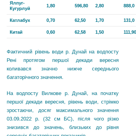
Ялпуг-
1,80
596,80
2,80
888,0
Кугурлуй
Катлабух
0,70
62,50
1,70
131,0
Китай
0,60
62,58
1,50
111,9
Фактичний рівень води р. Дунай на водпосту
Рені протягом першої декади вересня
коливався значно нижче середнього
багаторічного значення.
На водпосту Вилкове р. Дунай, на початку
першої декади вересня, рівень води, стрімко
зростаючи, досяг максимального значення
03.09.2022 р. (32 см БС), після чого різко
знизився до значень, близьких до рівня
середніх багаторічних показників.