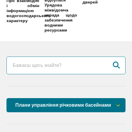
відбулася
Про взаємодію
дверей
Урядова
і обмін
міжвідомча
інформацією
нарада щодо
водогосподарського
забезпечення
характеру
водними
ресурсами
Плани управління річковими басейнами
План управління річковим басейном річок
Причорномор’я