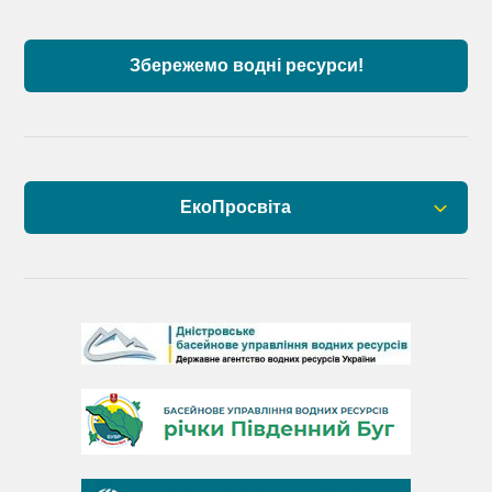
Збережемо водні ресурси!
ЕкоПросвіта
Барви Дністра
День Дністра
День Дунаю
День Південного Бугу
День води