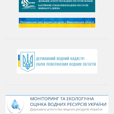
День чистих берегів
День довкілля
(місячник благоустрою)
День працівника водного господарства України
День хіміка
День Чорного моря
День захисту річок
Міжнародний день боротьби проти гребель