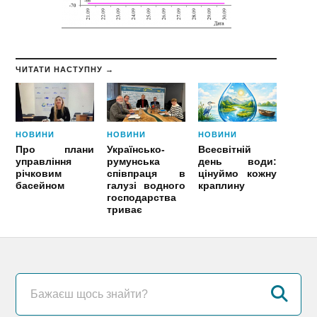
ЧИТАТИ НАСТУПНУ →
НОВИНИ
НОВИНИ
НОВИНИ
Про плани
Українсько-
Всесвітній
управління
румунська
день води:
річковим
співпраця в
цінуймо кожну
басейном
галузі водного
краплину
господарства
триває