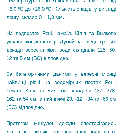
Температура повітря коливалась в межах від
+6,0 ºС до +26,0 ºС. Кількість опадів, у вигляді
дощу, склала 0 – 1,0 мм.
На водпостах Рені, Ізмаїл, Кілія та Вилкове
української ділянки
р. Дунай
на кінець третьої
декади вересня рівні води складали 125, 50,
12 та 5 см (БС) відповідно.
За багаторічними даними у вересні місяці
найвищі рівні на водомірних постах Рені,
Ізмаїл, Кілія та Вилкове складали 437, 278,
162 та 54 см, а найнижчі 23, -12, -34 та -66 см
(БС) відповідно.
Протягом минулої декади спостерігались
достатньо низькі значення рівня води на р.