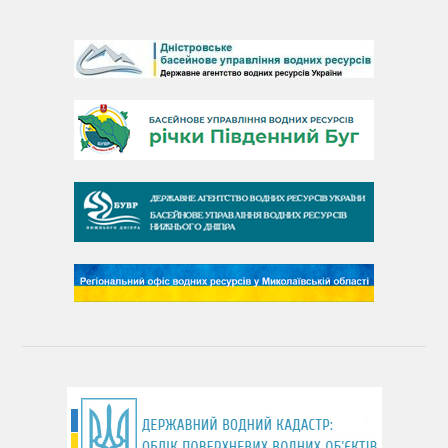
День Дністра
День Дунаю
День Південного Бугу
День води
День чистих берегів
День довкілля
(місячник благоустрою)
День працівника водного господарства України
День хіміка
День Чорного моря