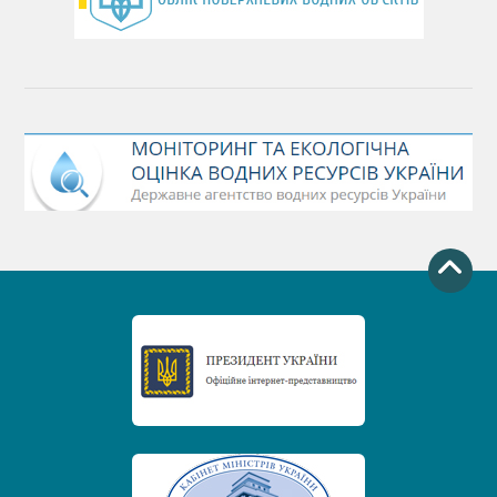
День захисту річок
Міжнародний день боротьби проти гребель