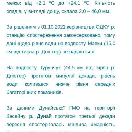
межах від +2,1 ºС до +24,1 ºС. Кількість
опадів, у вигляді дощу, склала 2,0 – 46,0 мм.
За рішенням з 01.10.2021 керівництва ОДКУ р.
станцію спостереження законсервовано, тому
дані щодо рівня води на водпосту Маяки (15,0
км від гирла р. Дністер) не надаються.
На водпосту Турунчук (44,5 км від гирла р.
Дністер) протягом минулої декади, рівень
води коливався нижче рівня середніх
багаторічних показників.
За даними Дунайської ГМО на території
басейну
р. Дунай
протягом третьої декади
вересня спостерігалась мінлива хмарність.