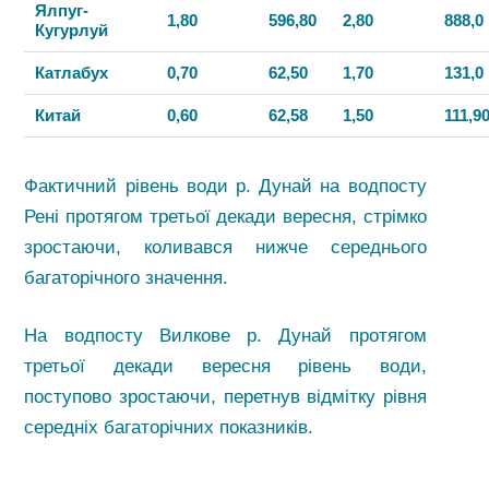
Ялпуг-
1,80
596,80
2,80
888,0
Кугурлуй
Катлабух
0,70
62,50
1,70
131,0
Китай
0,60
62,58
1,50
111,9
Фактичний рівень води р. Дунай на водпосту
Рені протягом третьої декади вересня, стрімко
зростаючи, коливався нижче середнього
багаторічного значення.
На водпосту Вилкове р. Дунай протягом
третьої декади вересня рівень води,
поступово зростаючи, перетнув відмітку рівня
середніх багаторічних показників.