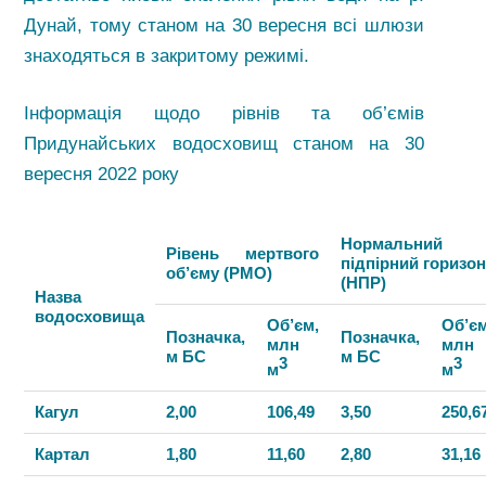
Дунай, тому станом на 30 вересня всі шлюзи
знаходяться в закритому режимі.
Інформація щодо рівнів та об’ємів
Придунайських водосховищ станом на 30
вересня 2022 року
Нормальний
Рівень мертвого
підпірний горизон
об’єму (РМО)
(НПР)
Назва
водосховища
Об’єм,
Об’єм
Позначка,
Позначка,
млн
млн
м БС
м БС
3
3
м
м
Кагул
2,00
106,49
3,50
250,6
Картал
1,80
11,60
2,80
31,16