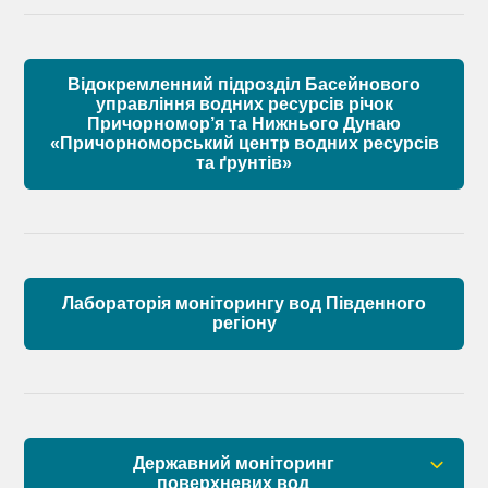
Установчі документи
Відокремленний підрозділ Басейнового
Склад Басейнової ради річок Причорномор’я
управління водних ресурсів річок
Причорномор’я та Нижнього Дунаю
«Причорноморський центр водних ресурсів
Матеріали
та ґрунтів»
Лабораторія моніторингу вод Південного
регіону
Державний моніторинг
поверхневих вод