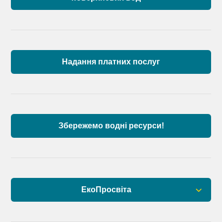
Загальна інформація
Пункти моніторингу по басейну річок
Причорномор’я та суббасейну нижнього Дунаю
Надання платних послуг
Аналіз стану масивів поверхневих вод басейну
річок Причорномор’я та суббасейну нижнього
Дунаю
Збережемо водні ресурси!
ЕкоПросвіта
Барви Дністра