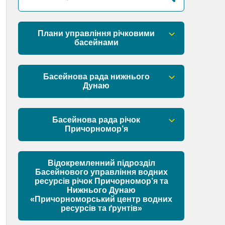
Плани управління річковими
басейнами
План управління річковим басейном
річок Причорномор’я
Басейнова рада нижнього
Дунаю
План управління річковим басейном
нижнього Дунаю
Правові засади роботи Басейнової
ради
Басейнова рада річок
Причорномор’я
Установчі документи
Правові засади роботи Басейнової
ради
Відокремленний підрозділ
Склад Басейнової ради нижнього
Басейнового управління водних
Дунаю
ресурсів річок Причорномор’я та
Установчі документи
Нижнього Дунаю
Матеріали
«Причорноморський центр водних
ресурсів та ґрунтів»
Склад Басейнової ради річок
Причорномор’я