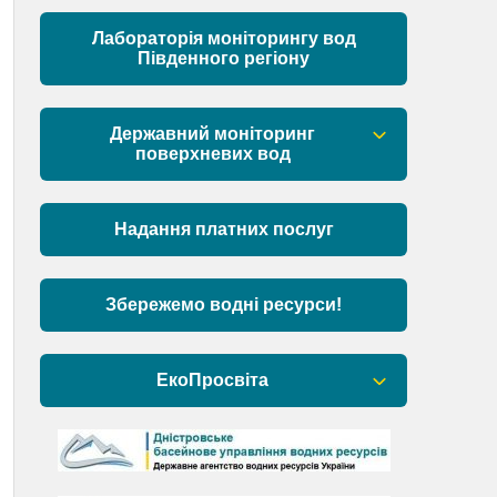
Матеріали
Лабораторія моніторингу вод
Південного регіону
Державний моніторинг
поверхневих вод
Загальна інформація
Надання платних послуг
Пункти моніторингу по басейну річок
Причорномор’я та суббасейну
нижнього Дунаю
Збережемо водні ресурси!
Аналіз стану масивів поверхневих
вод басейну річок Причорномор’я та
ЕкоПросвіта
суббасейну нижнього Дунаю
Барви Дністра
День Дністра