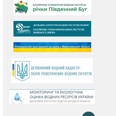
День Дунаю
День Південного Бугу
День води
День чистих берегів
День довкілля
(місячник благоустрою)
День працівника водного
господарства України
День хіміка
День Чорного моря