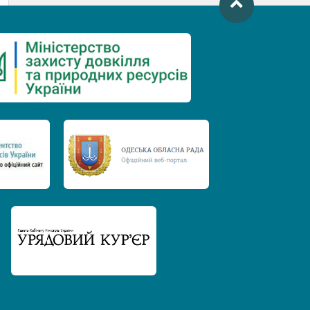
День захисту річок
Міжнародний день боротьби проти
гребель