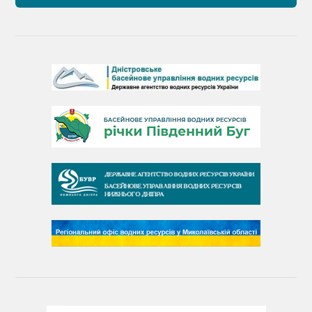
Барви Дністра
День Дністра
День Дунаю
День Південного Бугу
День води
День чистих берегів
День довкілля
(місячник благоустрою)
День працівника водного господарства України
День хіміка