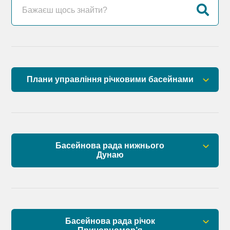
Плани управління річковими басейнами
План управління річковим басейном річок
Причорномор’я
План управління річковим басейном нижнього
Басейнова рада нижнього
Дунаю
Дунаю
Правові засади роботи Басейнової ради
Установчі документи
Басейнова рада річок
Склад Басейнової ради нижнього Дунаю