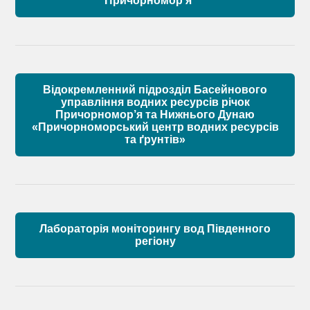
Причорномор’я
Матеріали
Правові засади роботи Басейнової ради
Установчі документи
Відокремленний підрозділ Басейнового
Склад Басейнової ради річок Причорномор’я
управління водних ресурсів річок
Причорномор’я та Нижнього Дунаю
«Причорноморський центр водних ресурсів
Матеріали
та ґрунтів»
Лабораторія моніторингу вод Південного
регіону