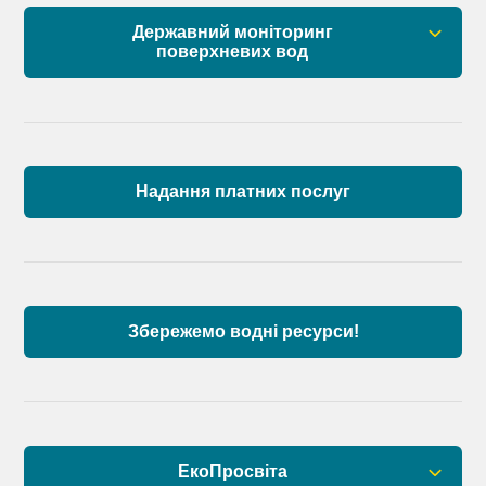
Державний моніторинг
поверхневих вод
Загальна інформація
Пункти моніторингу по басейну річок
Причорномор’я та суббасейну нижнього Дунаю
Надання платних послуг
Аналіз стану масивів поверхневих вод басейну
річок Причорномор’я та суббасейну нижнього
Дунаю
Збережемо водні ресурси!
ЕкоПросвіта