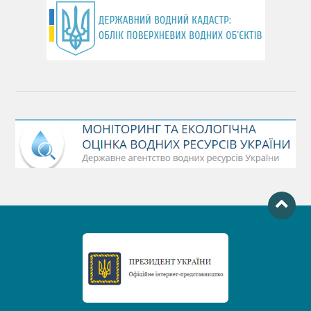
День Чорного моря
День захисту річок
Міжнародний день боротьби проти гребель