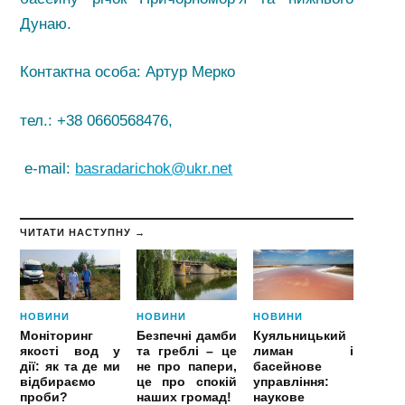
Дунаю.
Контактна особа: Артур Мерко
тел.: +38 0660568476,
e-mail:
basradarichok@ukr.net
ЧИТАТИ НАСТУПНУ →
НОВИНИ
НОВИНИ
НОВИНИ
Моніторинг
Безпечні дамби
Куяльницький
якості вод у
та греблі – це
лиман і
дії: як та де ми
не про папери,
басейнове
відбираємо
це про спокій
управління:
проби?
наших громад!
наукове