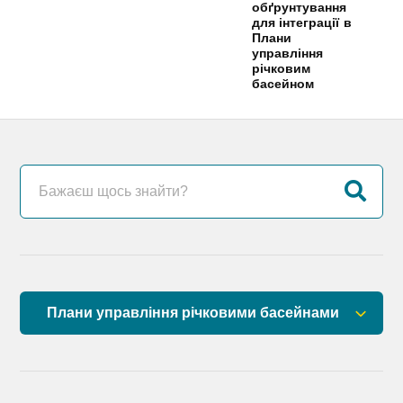
обґрунтування
для інтеграції в
Плани
управління
річковим
басейном
Плани управління річковими басейнами
План управління річковим басейном річок
Причорномор’я