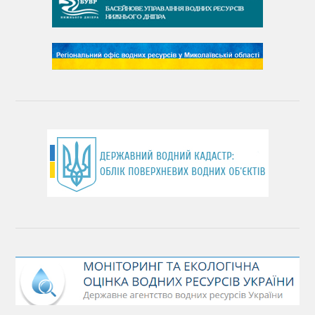
День чистих берегів
День довкілля
(місячник благоустрою)
День працівника водного господарства України
День хіміка
День Чорного моря
День захисту річок
Міжнародний день боротьби проти гребель