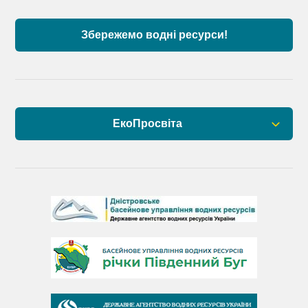
Збережемо водні ресурси!
ЕкоПросвіта
Барви Дністра
День Дністра
День Дунаю
День Південного Бугу
День води