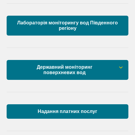
Лабораторія моніторингу вод Південного
регіону
Державний моніторинг
поверхневих вод
Загальна інформація
Пункти моніторингу по басейну річок
Причорномор’я та суббасейну нижнього Дунаю
Надання платних послуг
Аналіз стану масивів поверхневих вод басейну
річок Причорномор’я та суббасейну нижнього
Дунаю