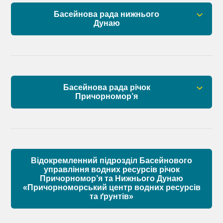
План управління річковим басейном нижнього
Басейнова рада нижнього
Дунаю
Дунаю
Правові засади роботи Басейнової ради
Установчі документи
Басейнова рада річок
Склад Басейнової ради нижнього Дунаю
Причорномор’я
Матеріали
Правові засади роботи Басейнової ради
Установчі документи
Відокремленний підрозділ Басейнового
Склад Басейнової ради річок Причорномор’я
управління водних ресурсів річок
Причорномор’я та Нижнього Дунаю
«Причорноморський центр водних ресурсів
Матеріали
та ґрунтів»