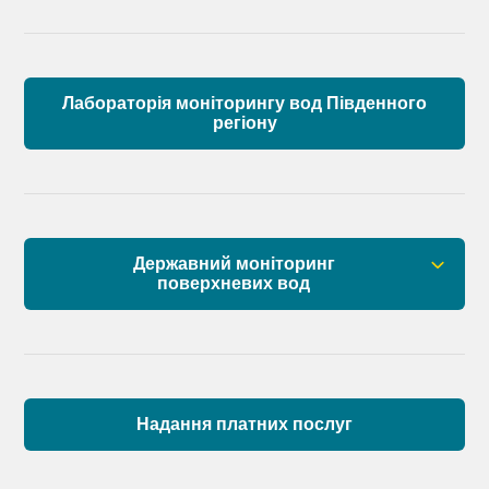
Лабораторія моніторингу вод Південного
регіону
Державний моніторинг
поверхневих вод
Загальна інформація
Пункти моніторингу по басейну річок
Причорномор’я та суббасейну нижнього Дунаю
Надання платних послуг
Аналіз стану масивів поверхневих вод басейну
річок Причорномор’я та суббасейну нижнього