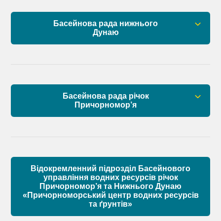
План управління річковим басейном нижнього
Басейнова рада нижнього
Дунаю
Дунаю
Правові засади роботи Басейнової ради
Установчі документи
Басейнова рада річок
Склад Басейнової ради нижнього Дунаю
Причорномор’я
Матеріали
Правові засади роботи Басейнової ради
Установчі документи
Відокремленний підрозділ Басейнового
Склад Басейнової ради річок Причорномор’я
управління водних ресурсів річок
Причорномор’я та Нижнього Дунаю
«Причорноморський центр водних ресурсів
Матеріали
та ґрунтів»