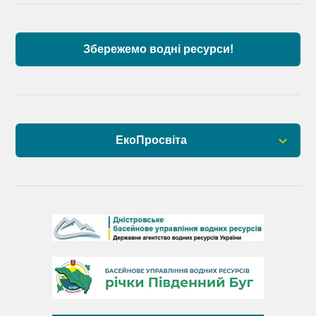
Дунаю
Збережемо водні ресурси!
ЕкоПросвіта
Барви Дністра
День Дністра
День Дунаю
День Південного Бугу
День води