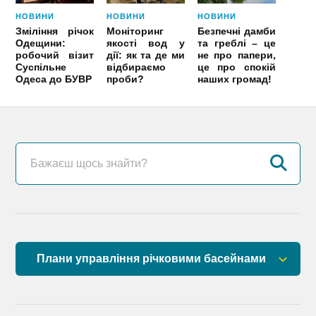
НОВИНИ
НОВИНИ
НОВИНИ
Зміління річок
Моніторинг
Безпечні дамби
Одещини:
якості вод у
та греблі – це
робочий візит
дії: як та де ми
не про папери,
Суспільне
відбираємо
це про спокій
Одеса до БУВР
проби?
наших громад!
Плани управління річковими басейнами
План управління річковим басейном річок
Причорномор’я