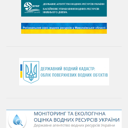
День чистих берегів
День довкілля
(місячник благоустрою)
День працівника водного господарства України
День хіміка
День Чорного моря
День захисту річок
Міжнародний день боротьби проти гребель