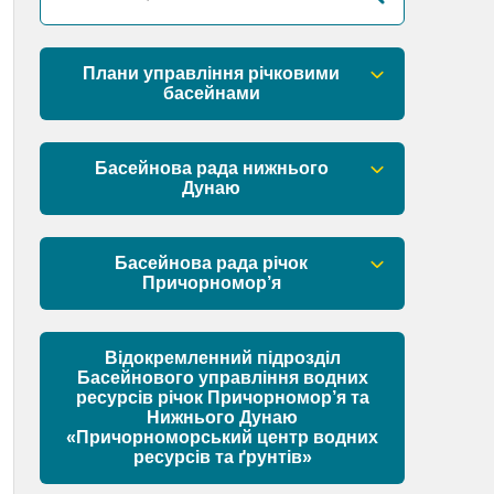
Плани управління річковими
басейнами
План управління річковим басейном
річок Причорномор’я
Басейнова рада нижнього
Дунаю
План управління річковим басейном
нижнього Дунаю
Правові засади роботи Басейнової
ради
Басейнова рада річок
Причорномор’я
Установчі документи
Правові засади роботи Басейнової
ради
Відокремленний підрозділ
Склад Басейнової ради нижнього
Басейнового управління водних
Дунаю
ресурсів річок Причорномор’я та
Установчі документи
Нижнього Дунаю
Матеріали
«Причорноморський центр водних
ресурсів та ґрунтів»
Склад Басейнової ради річок
Причорномор’я