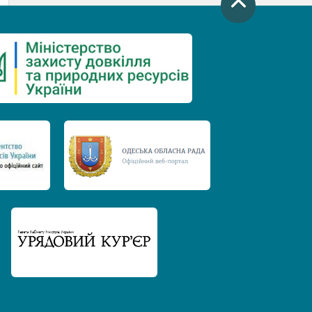
День захисту річок
Міжнародний день боротьби проти
гребель