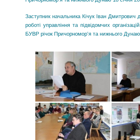
Заступник начальника Кічук Іван Дмитрович до
роботі управління та підвідомчих організац
БУВР річок Причорномор’я та нижнього Дунаю