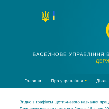
БАСЕЙНОВЕ УПРАВЛІННЯ 
ДЕРЖ
Головна
Про управління
Діяльн
Згідно з графіком щотижневого навчання праці
Причорномор’я та нижнього Дунаю 18 січня 20