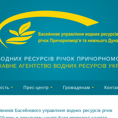
ВОДНИХ РЕСУРСІВ РІЧОК ПРИЧОРНОМ
АВНЕ АГЕНТСТВО ВОДНИХ РЕСУРСІВ УК
ість
Прес-центр
Громадянам
Конта
вників Басейнового управління водних ресурсів річок
19 року в дорадчому центрі були проведені заняття.