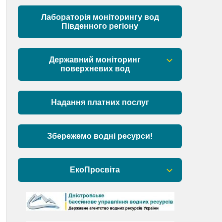
Матеріали
Лабораторія моніторингу вод
Південного регіону
Державний моніторинг
поверхневих вод
Загальна інформація
Надання платних послуг
Пункти моніторингу по басейну річок
Причорномор’я та суббасейну
нижнього Дунаю
Збережемо водні ресурси!
Аналіз стану масивів поверхневих
вод басейну річок Причорномор’я та
ЕкоПросвіта
суббасейну нижнього Дунаю
Барви Дністра
День Дністра