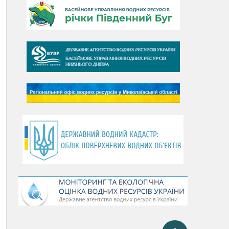
День Дунаю
День Південного Бугу
День води
День чистих берегів
День довкілля
(місячник благоустрою)
День працівника водного
господарства України
День хіміка
День Чорного моря