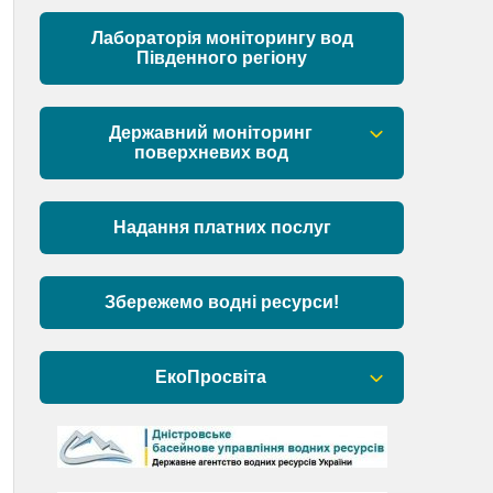
Матеріали
Лабораторія моніторингу вод
Південного регіону
Державний моніторинг
поверхневих вод
Загальна інформація
Надання платних послуг
Пункти моніторингу по басейну річок
Причорномор’я та суббасейну
нижнього Дунаю
Збережемо водні ресурси!
Аналіз стану масивів поверхневих
вод басейну річок Причорномор’я та
ЕкоПросвіта
суббасейну нижнього Дунаю
Барви Дністра
День Дністра