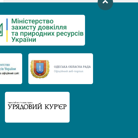
День захисту річок
Міжнародний день боротьби проти
гребель