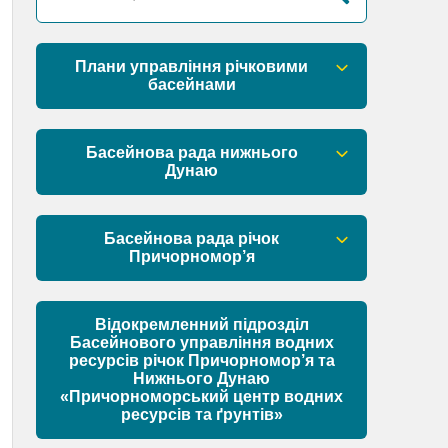
Плани управління річковими
басейнами
План управління річковим басейном
річок Причорномор’я
Басейнова рада нижнього
Дунаю
План управління річковим басейном
нижнього Дунаю
Правові засади роботи Басейнової
ради
Басейнова рада річок
Причорномор’я
Установчі документи
Правові засади роботи Басейнової
ради
Відокремленний підрозділ
Склад Басейнової ради нижнього
Басейнового управління водних
Дунаю
ресурсів річок Причорномор’я та
Установчі документи
Нижнього Дунаю
Матеріали
«Причорноморський центр водних
ресурсів та ґрунтів»
Склад Басейнової ради річок
Причорномор’я