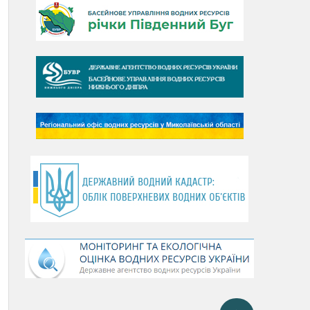
День Дунаю
День Південного Бугу
День води
День чистих берегів
День довкілля
(місячник благоустрою)
День працівника водного
господарства України
День хіміка
День Чорного моря