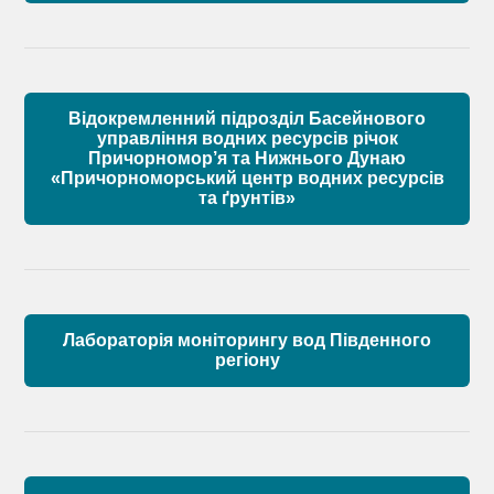
Матеріали
Правові засади роботи Басейнової ради
Установчі документи
Відокремленний підрозділ Басейнового
Склад Басейнової ради річок Причорномор’я
управління водних ресурсів річок
Причорномор’я та Нижнього Дунаю
«Причорноморський центр водних ресурсів
Матеріали
та ґрунтів»
Лабораторія моніторингу вод Південного
регіону