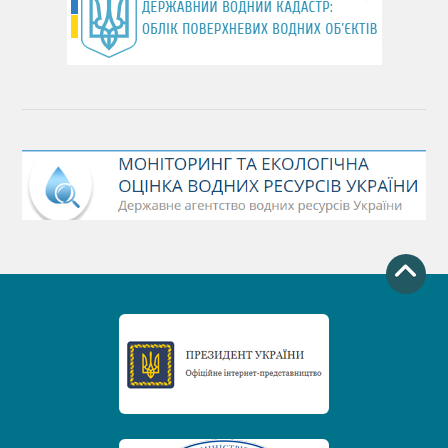
День Чорного моря
День захисту річок
Міжнародний день боротьби проти гребель