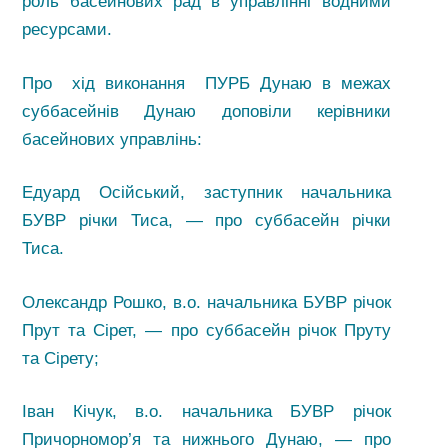
роль басейнових рад в управлінні водними
ресурсами.
Про хід виконання ПУРБ Дунаю в межах
суббасейнів Дунаю доповіли керівники
басейнових управлінь:
Едуард Осійський, заступник начальника
БУВР річки Тиса, — про суббасейн річки
Тиса.
Олександр Рошко, в.о. начальника БУВР річок
Прут та Сірет, — про суббасейн річок Пруту
та Сірету;
Іван Кічук, в.о. начальника БУВР річок
Причорномор’я та нижнього Дунаю, — про