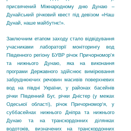
присвячений Міжнародному дню Дунаю –
Дунайський річковий квест під девізом «Наш
Дунай, наше майбутнє!».
Заключним етапом заходу стало відвідування
учасниками лабораторії моніторингу вод
Південного регіону БУВР річок Причорномор’я
та нижнього Дунаю, яка на виконання
програми Державного здійснює вимірювання
забруднюючих речовин масивів поверхневих
вод на півдні України, у районах басейнів
річки Південний Буг, річки Дністер (у межах
Одеської області), річок Причорномор‘я, у
суббасейнах нижнього Дніпра та нижнього
Дунаю та на транскордонних ділянках
водотоків, визначених на транскордонних