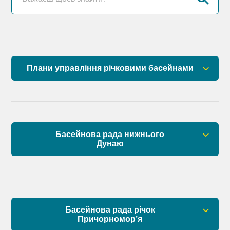
Плани управління річковими басейнами
План управління річковим басейном річок
Причорномор’я
План управління річковим басейном нижнього
Басейнова рада нижнього
Дунаю
Дунаю
Правові засади роботи Басейнової ради
Установчі документи
Басейнова рада річок
Склад Басейнової ради нижнього Дунаю
Причорномор’я