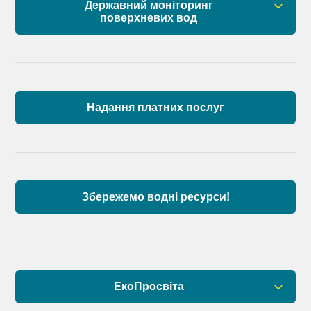
Державний моніторинг
поверхневих вод
Загальна інформація
Пункти моніторингу по басейну річок
Причорномор’я та суббасейну нижнього Дунаю
Надання платних послуг
Аналіз стану масивів поверхневих вод басейну
річок Причорномор’я та суббасейну нижнього
Дунаю
Збережемо водні ресурси!
ЕкоПросвіта