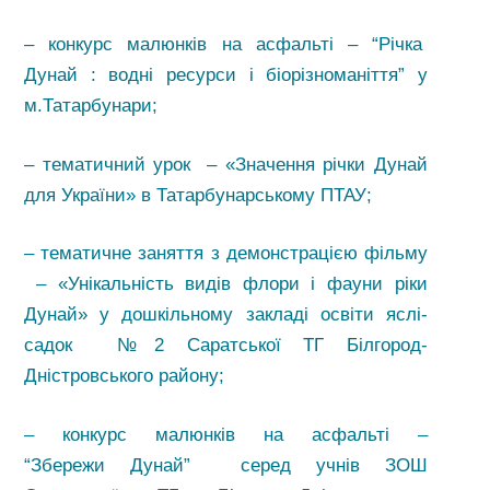
– конкурс малюнків на асфальті – “Річка
Дунай : водні ресурси і біорізноманіття” у
м.Татарбунари;
– тематичний урок – «Значення річки Дунай
для України» в Татарбунарському ПТАУ;
– тематичне заняття з демонстрацією фільму
– «Унікальність видів флори і фауни ріки
Дунай» у дошкільному закладі освіти яслі-
садок №2 Саратської ТГ Білгород-
Дністровського району;
– конкурс малюнків на асфальті –
“Збережи Дунай” серед учнів ЗОШ