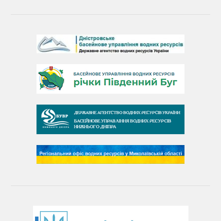
Барви Дністра
День Дністра
День Дунаю
День Південного Бугу
День води
День чистих берегів
День довкілля
(місячник благоустрою)
День працівника водного господарства України
День хіміка