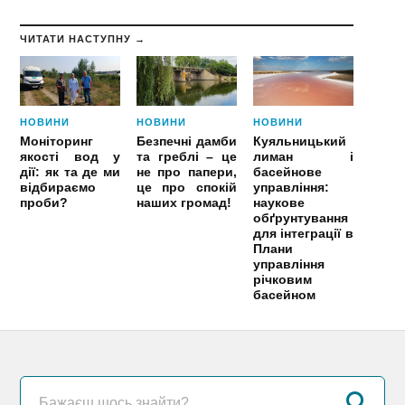
ЧИТАТИ НАСТУПНУ →
НОВИНИ
НОВИНИ
НОВИНИ
Моніторинг
Безпечні дамби
Куяльницький
якості вод у
та греблі – це
лиман і
дії: як та де ми
не про папери,
басейнове
відбираємо
це про спокій
управління:
проби?
наших громад!
наукове
обґрунтування
для інтеграції в
Плани
управління
річковим
басейном