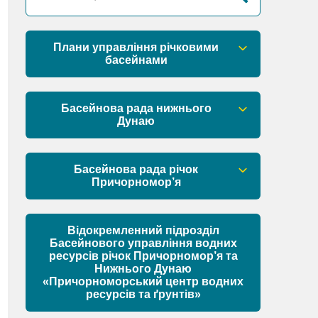
Плани управління річковими
басейнами
План управління річковим басейном
річок Причорномор’я
Басейнова рада нижнього
Дунаю
План управління річковим басейном
нижнього Дунаю
Правові засади роботи Басейнової
ради
Басейнова рада річок
Причорномор’я
Установчі документи
Правові засади роботи Басейнової
ради
Відокремленний підрозділ
Склад Басейнової ради нижнього
Басейнового управління водних
Дунаю
ресурсів річок Причорномор’я та
Установчі документи
Нижнього Дунаю
Матеріали
«Причорноморський центр водних
ресурсів та ґрунтів»
Склад Басейнової ради річок
Причорномор’я