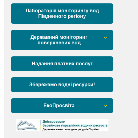
Матеріали
Лабораторія моніторингу вод
Південного регіону
Державний моніторинг
поверхневих вод
Загальна інформація
Надання платних послуг
Пункти моніторингу по басейну річок
Причорномор’я та суббасейну
нижнього Дунаю
Збережемо водні ресурси!
Аналіз стану масивів поверхневих
вод басейну річок Причорномор’я та
ЕкоПросвіта
суббасейну нижнього Дунаю
Барви Дністра
День Дністра