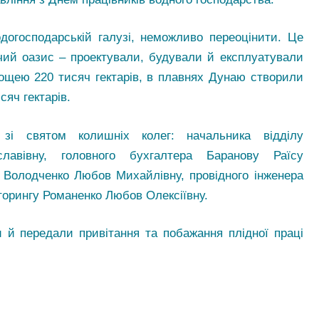
огосподарській галузі, неможливо переоцінити. Це
чий оазис – проектували, будували й експлуатували
ощею 220 тисяч гектарів, в плавнях Дунаю створили
сяч гектарів.
зі святом колишніх колег: начальника відділу
славівну, головного бухгалтера Баранову Раїсу
у Володченко Любов Михайлівну, провідного інженера
торингу Романенко Любов Олексіївну.
и й передали привітання та побажання плідної праці