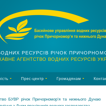
ВОДНИХ РЕСУРСІВ РІЧОК ПРИЧОРНОМ
АВНЕ АГЕНТСТВО ВОДНИХ РЕСУРСІВ УК
ість
Прес-центр
Громадянам
Конта
тво БУВР річок Причорномор’я та нижнього Дунаю
вління з Днем працівників водного господарства.