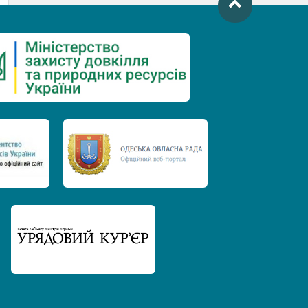
День захисту річок
Міжнародний день боротьби проти
гребель