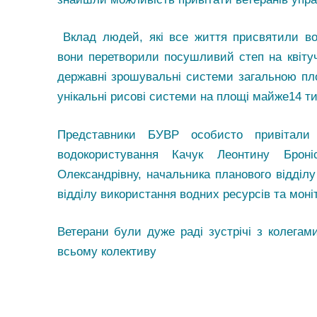
Вклад людей, які все життя присвятили вод
вони перетворили посушливий степ на квіту
державні зрошувальні системи загальною пл
унікальні рисові системи на площі майже14 ти
Представники БУВР особисто привітали 
водокористування Качук Леонтину Броні
Олександрівну, начальника планового відділ
відділу використання водних ресурсів та моні
Ветерани були дуже раді зустрічі з колегам
всьому колективу