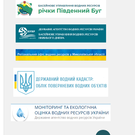
День Дунаю
День Південного Бугу
День води
День чистих берегів
День довкілля
(місячник благоустрою)
День працівника водного
господарства України
День хіміка
День Чорного моря