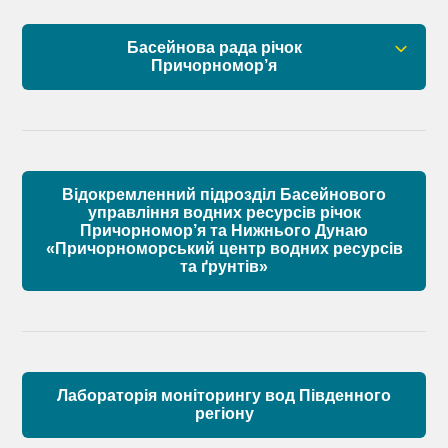
Установчі документи
Басейнова рада річок
Склад Басейнової ради нижнього Дунаю
Причорномор’я
Матеріали
Правові засади роботи Басейнової ради
Установчі документи
Відокремленний підрозділ Басейнового
Склад Басейнової ради річок Причорномор’я
управління водних ресурсів річок
Причорномор’я та Нижнього Дунаю
«Причорноморський центр водних ресурсів
Матеріали
та ґрунтів»
Лабораторія моніторингу вод Південного
регіону