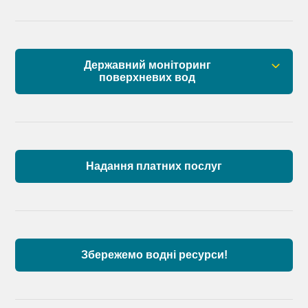
Державний моніторинг
поверхневих вод
Загальна інформація
Пункти моніторингу по басейну річок
Причорномор’я та суббасейну нижнього Дунаю
Надання платних послуг
Аналіз стану масивів поверхневих вод басейну
річок Причорномор’я та суббасейну нижнього
Дунаю
Збережемо водні ресурси!