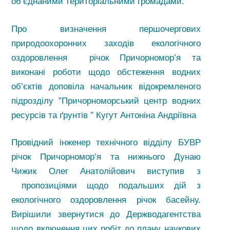
об’єднаними територіальними громадами.
Про визначення першочергових
природоохоронних заходів екологічного
оздоровлення річок Причорномор’я та
виконані роботи щодо обстеження водних
об’єктів доповіла начальник відокремленого
підрозділу ”Причорноморський центр водних
ресурсів та ґрунтів ” Кугут Антоніна Андріївна
Провідний інженер технічного відділу БУВР
річок Причорномор’я та нижнього Дунаю
Чижик Олег Анатолійович виступив з
пропозиціями щодо подальших дій з
екологічного оздоровлення річок басейну.
Вирішили звернутися до Держводагентства
щодо включення цих робіт до плану наукових