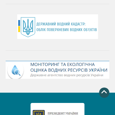
День працівника водного господарства України
День хіміка
День Чорного моря
День захисту річок
Міжнародний день боротьби проти гребель