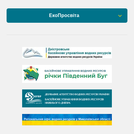
ЕкоПросвіта
Барви Дністра
День Дністра
День Дунаю
День Південного Бугу
День води
День чистих берегів
День довкілля
(місячник благоустрою)