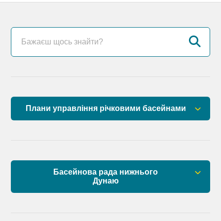
Плани управління річковими басейнами
План управління річковим басейном річок
Причорномор’я
План управління річковим басейном нижнього
Басейнова рада нижнього
Дунаю
Дунаю
Правові засади роботи Басейнової ради