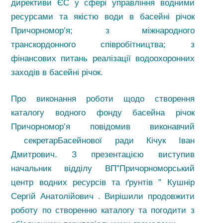
директиви ЄС у сфері управління водними
ресурсами та якістю води в басейні річок
Причорномор’я; з міжнародного
транскордонного співробітництва; з
фінансових питань реалізації водоохоронних
заходів в басейні річок.
Про виконання роботи щодо створення
каталогу водного фонду басейна річок
Причорномор’я повідомив виконавчий
секретарБасейнової ради Кічук Іван
Дмитрович. З презентацією виступив
начальник відділу ВП”Причорноморський
центр водних ресурсів та ґрунтів ” Кушнір
Сергій Анатолійович . Вирішили продовжити
роботу по створенню каталогу та погодити з