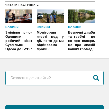
ЧИТАТИ НАСТУПНУ →
НОВИНИ
НОВИНИ
НОВИНИ
Зміління річок
Моніторинг
Безпечні дамби
Одещини:
якості вод у
та греблі – це
робочий візит
дії: як та де ми
не про папери,
Суспільне
відбираємо
це про спокій
Одеса до БУВР
проби?
наших громад!