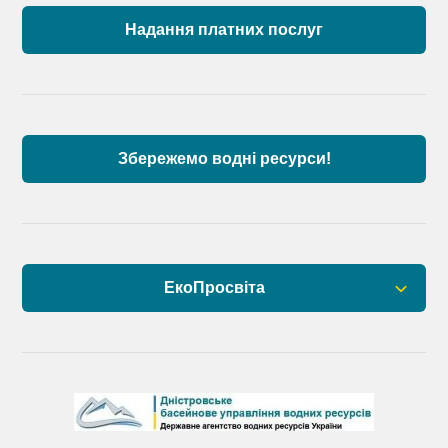
Причорномор’я та суббасейну нижнього Дунаю
Надання платних послуг
Аналіз стану масивів поверхневих вод басейну
річок Причорномор’я та суббасейну нижнього
Дунаю
Збережемо водні ресурси!
ЕкоПросвіта
Барви Дністра
День Дністра
День Дунаю