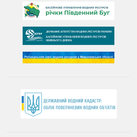
День Південного Бугу
День води
День чистих берегів
День довкілля
(місячник благоустрою)
День працівника водного господарства України
День хіміка
День Чорного моря
День захисту річок
Міжнародний день боротьби проти гребель