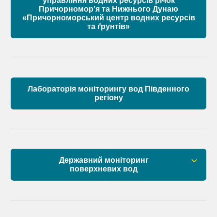
управління водних ресурсів річок
Причорномор’я та Нижнього Дунаю
«Причорноморський центр водних ресурсів
Матеріали
та ґрунтів»
Лабораторія моніторингу вод Південного
регіону
Державний моніторинг
поверхневих вод
Загальна інформація
Пункти моніторингу по басейну річок