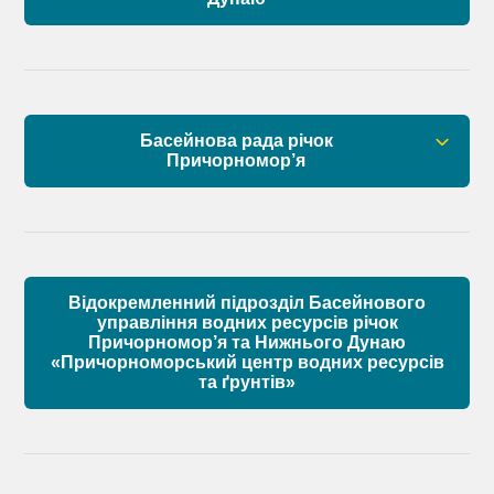
Правові засади роботи Басейнової ради
Установчі документи
Басейнова рада річок
Склад Басейнової ради нижнього Дунаю
Причорномор’я
Матеріали
Правові засади роботи Басейнової ради
Установчі документи
Відокремленний підрозділ Басейнового
Склад Басейнової ради річок Причорномор’я
управління водних ресурсів річок
Причорномор’я та Нижнього Дунаю
«Причорноморський центр водних ресурсів
Матеріали
та ґрунтів»