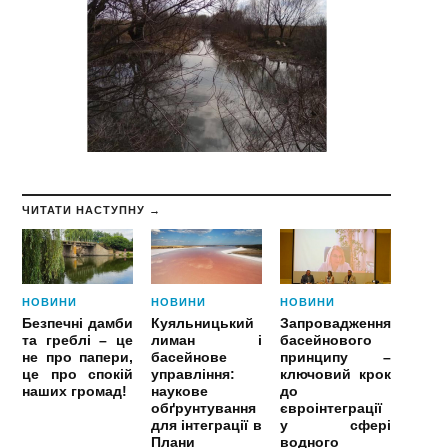
ЧИТАТИ НАСТУПНУ →
НОВИНИ
НОВИНИ
НОВИНИ
Безпечні дамби
Куяльницький
Запровадження
та греблі – це
лиман і
басейнового
не про папери,
басейнове
принципу –
це про спокій
управління:
ключовий крок
наших громад!
наукове
до
обґрунтування
євроінтеграції
для інтеграції в
у сфері
Плани
водного