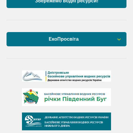
Збережемо водні ресурси!
ЕкоПросвіта
Барви Дністра
День Дністра
День Дунаю
День Південного Бугу
День води
День чистих берегів