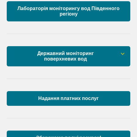
Лабораторія моніторингу вод Південного
регіону
Державний моніторинг
поверхневих вод
Загальна інформація
Пункти моніторингу по басейну річок
Причорномор’я та суббасейну нижнього Дунаю
Надання платних послуг
Аналіз стану масивів поверхневих вод басейну
річок Причорномор’я та суббасейну нижнього
Дунаю