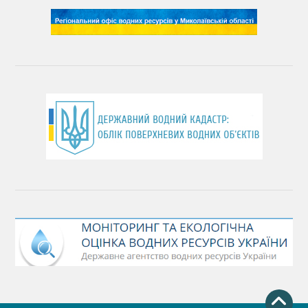
День довкілля
(місячник благоустрою)
День працівника водного господарства України
День хіміка
День Чорного моря
День захисту річок
Міжнародний день боротьби проти гребель