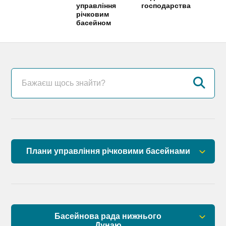
управління
господарства
річковим
басейном
Плани управління річковими басейнами
План управління річковим басейном річок
Причорномор’я
План управління річковим басейном нижнього
Басейнова рада нижнього
Дунаю
Дунаю