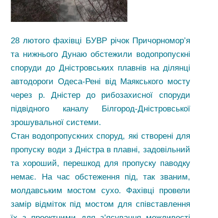
28 лютого фахівці БУВР річок Причорномор’я
та нижнього Дунаю обстежили водопропускні
споруди до Дністровських плавнів на ділянці
автодороги Одеса-Рені від Маякського мосту
через р. Дністер до рибозахисної споруди
підвідного каналу Білгород-Дністровської
зрошувальної системи.
Стан водопропускних споруд, які створені для
пропуску води з Дністра в плавні, задовільний
та хороший, перешкод для пропуску паводку
немає. На час обстеження під, так званим,
молдавським мостом сухо. Фахівці провели
замір відміток під мостом для співставлення
їх з проектними для з’ясування можливості