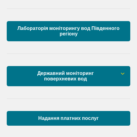
Лабораторія моніторингу вод Південного
регіону
Державний моніторинг
поверхневих вод
Загальна інформація
Пункти моніторингу по басейну річок
Причорномор’я та суббасейну нижнього Дунаю
Надання платних послуг
Аналіз стану масивів поверхневих вод басейну
річок Причорномор’я та суббасейну нижнього