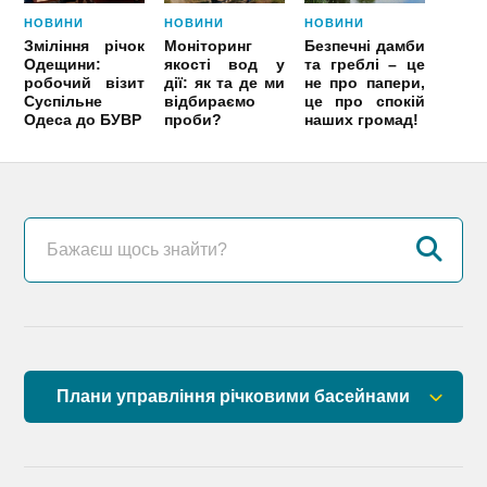
НОВИНИ
НОВИНИ
НОВИНИ
Зміління річок
Моніторинг
Безпечні дамби
Одещини:
якості вод у
та греблі – це
робочий візит
дії: як та де ми
не про папери,
Суспільне
відбираємо
це про спокій
Одеса до БУВР
проби?
наших громад!
Плани управління річковими басейнами
План управління річковим басейном річок
Причорномор’я