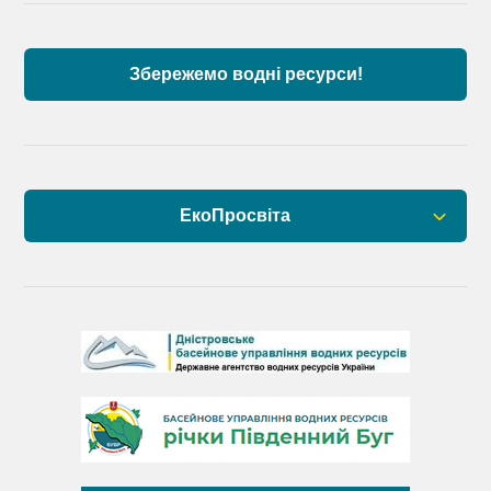
Дунаю
Збережемо водні ресурси!
ЕкоПросвіта
Барви Дністра
День Дністра
День Дунаю
День Південного Бугу
День води