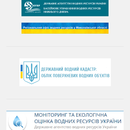
День чистих берегів
День довкілля
(місячник благоустрою)
День працівника водного господарства України
День хіміка
День Чорного моря
День захисту річок
Міжнародний день боротьби проти гребель