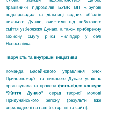
Слова завжди підкріплюються ділом,
працівники підрозділів БУВР, ВП «Групові
водопроводи» та дільниці водних об’єктів
нижнього Дунаю, очистили від побутового
сміття узбережжя Дунаю, а також прибережну
захисну смугу річки Чилігідер у селі
Новоселівка.
Творчість та внутрішні ініціативи
Команда Басейнового управління річок
Причорномор’я та нижнього Дунаю успішно
організувала та провела
фото-відео конкурс
“Життя Дунаю”
серед творчої молоді
Придунайського регіону (результи вже
оприлюднені на нашій сторінці та сайті).