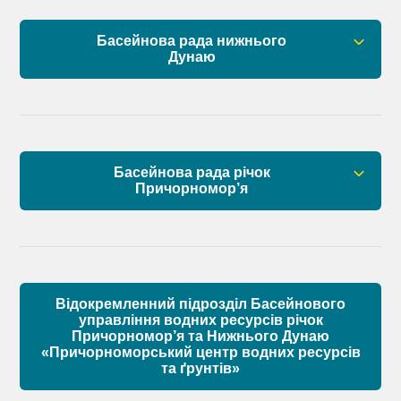
План управління річковим басейном нижнього
Басейнова рада нижнього
Дунаю
Дунаю
Правові засади роботи Басейнової ради
Установчі документи
Басейнова рада річок
Склад Басейнової ради нижнього Дунаю
Причорномор’я
Матеріали
Правові засади роботи Басейнової ради
Установчі документи
Відокремленний підрозділ Басейнового
Склад Басейнової ради річок Причорномор’я
управління водних ресурсів річок
Причорномор’я та Нижнього Дунаю
«Причорноморський центр водних ресурсів
Матеріали
та ґрунтів»