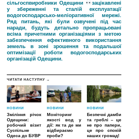
сільгоспвиробники Одещини
зацікавлені
у збереженні та сталій експлуатації
водогосподарсько-меліоративної мережі.
Ряд питань, які були озвучені під час
наради, будуть детально пропрацьовані
всіма причетними організаціями з метою
забезпечення ефективного використання
земель в зоні зрошення та подальшої
оптимізації роботи водогосподарських
організацій Одещини.
ЧИТАТИ НАСТУПНУ →
НОВИНИ
НОВИНИ
НОВИНИ
Зміління річок
Моніторинг
Безпечні дамби
Одещини:
якості вод у
та греблі – це
робочий візит
дії: як та де ми
не про папери,
Суспільне
відбираємо
це про спокій
Одеса до БУВР
проби?
наших громад!