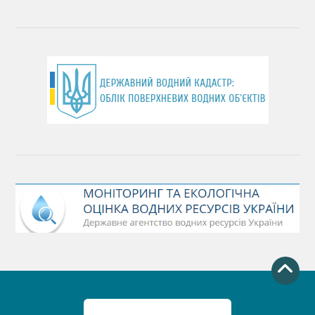
День працівника водного господарства України
День хіміка
День Чорного моря
День захисту річок
Міжнародний день боротьби проти гребель