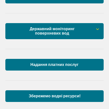
Державний моніторинг
поверхневих вод
Загальна інформація
Пункти моніторингу по басейну річок
Причорномор’я та суббасейну нижнього Дунаю
Надання платних послуг
Аналіз стану масивів поверхневих вод басейну
річок Причорномор’я та суббасейну нижнього
Дунаю
Збережемо водні ресурси!