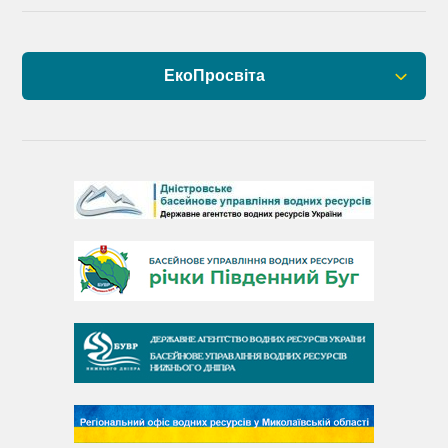
ЕкоПросвіта
Барви Дністра
День Дністра
День Дунаю
День Південного Бугу
День води
День чистих берегів
День довкілля
(місячник благоустрою)