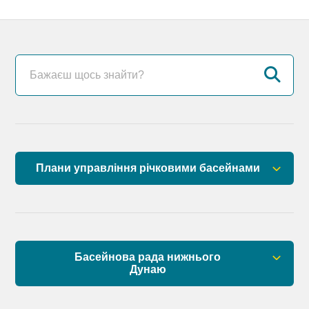
Плани управління річковими басейнами
План управління річковим басейном річок
Причорномор’я
План управління річковим басейном нижнього
Басейнова рада нижнього
Дунаю
Дунаю
Правові засади роботи Басейнової ради