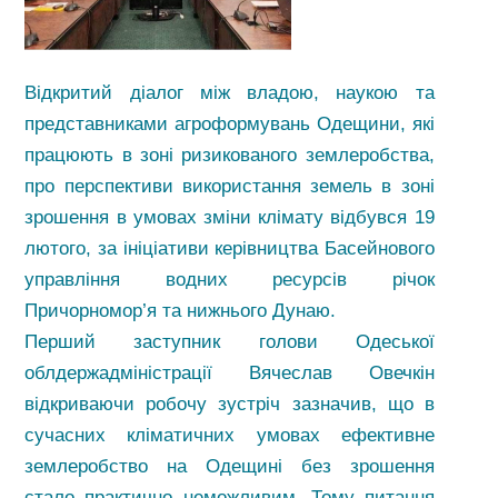
Відкритий діалог між владою, наукою та
представниками агроформувань Одещини, які
працюють в зоні ризикованого землеробства,
про перспективи використання земель в зоні
зрошення в умовах зміни клімату відбувся 19
лютого, за ініціативи керівництва Басейнового
управління водних ресурсів річок
Причорномор’я та нижнього Дунаю.
Перший заступник голови Одеської
облдержадміністрації Вячеслав Овечкін
відкриваючи робочу зустріч зазначив, що в
сучасних кліматичних умовах ефективне
землеробство на Одещині без зрошення
стало практично неможливим. Тому питання