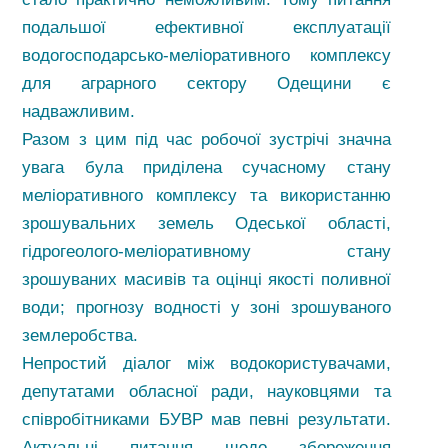
подальшої ефективної експлуатації
водогосподарсько-меліоративного комплексу
для аграрного сектору Одещини є
надважливим.
Разом з цим під час робочої зустрічі значна
увага була приділена сучасному стану
меліоративного комплексу та використанню
зрошувальних земель Одеської області,
гідрогеолого-меліоративному стану
зрошуваних масивів та оцінці якості поливної
води; прогнозу водності у зоні зрошуваного
землеробства.
Непростий діалог між водокористувачами,
депутатами обласної ради, науковцями та
співробітниками БУВР мав певні результати.
Актуальні питання щодо збереження