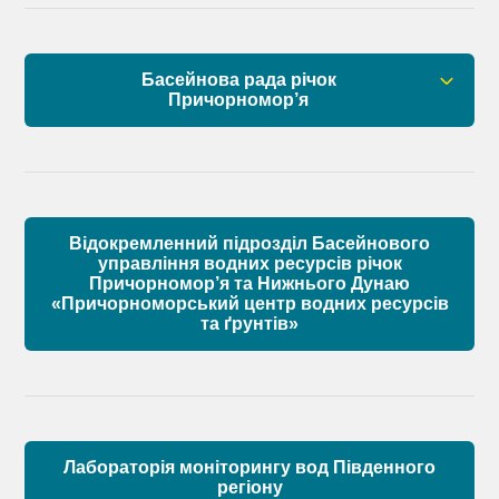
Установчі документи
Басейнова рада річок
Склад Басейнової ради нижнього Дунаю
Причорномор’я
Матеріали
Правові засади роботи Басейнової ради
Установчі документи
Відокремленний підрозділ Басейнового
Склад Басейнової ради річок Причорномор’я
управління водних ресурсів річок
Причорномор’я та Нижнього Дунаю
«Причорноморський центр водних ресурсів
Матеріали
та ґрунтів»
Лабораторія моніторингу вод Південного
регіону