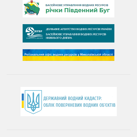
День Південного Бугу
День води
День чистих берегів
День довкілля
(місячник благоустрою)
День працівника водного господарства України
День хіміка
День Чорного моря
День захисту річок
Міжнародний день боротьби проти гребель