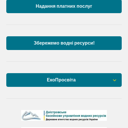
Причорномор’я та суббасейну нижнього Дунаю
Надання платних послуг
Аналіз стану масивів поверхневих вод басейну
річок Причорномор’я та суббасейну нижнього
Дунаю
Збережемо водні ресурси!
ЕкоПросвіта
Барви Дністра
День Дністра
День Дунаю