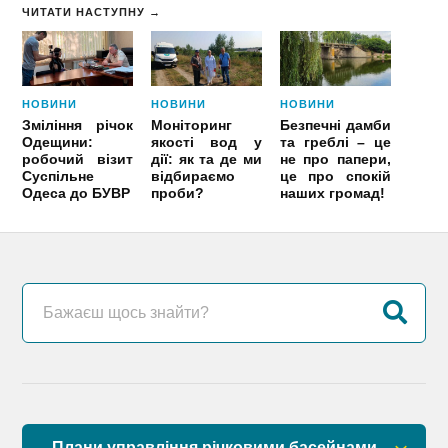
ЧИТАТИ НАСТУПНУ →
НОВИНИ
НОВИНИ
НОВИНИ
Зміління річок
Моніторинг
Безпечні дамби
Одещини:
якості вод у
та греблі – це
робочий візит
дії: як та де ми
не про папери,
Суспільне
відбираємо
це про спокій
Одеса до БУВР
проби?
наших громад!
Плани управління річковими басейнами