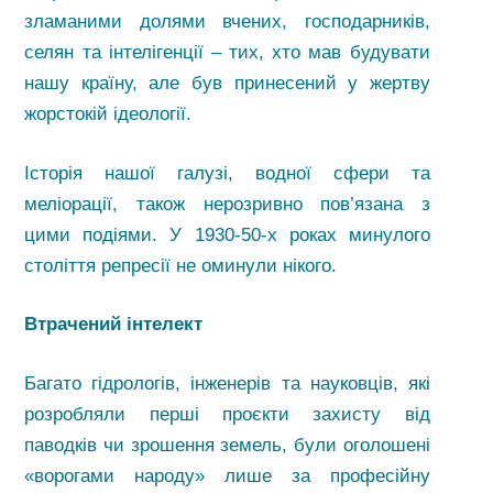
зламаними долями вчених, господарників,
селян та інтелігенції – тих, хто мав будувати
нашу країну, але був принесений у жертву
жорстокій ідеології.
Історія нашої галузі, водної сфери та
меліорації, також нерозривно пов’язана з
цими подіями. У 1930-50-х роках минулого
століття репресії не оминули нікого.
Втрачений інтелект
Багато гідрологів, інженерів та науковців, які
розробляли перші проєкти захисту від
паводків чи зрошення земель, були оголошені
«ворогами народу» лише за професійну