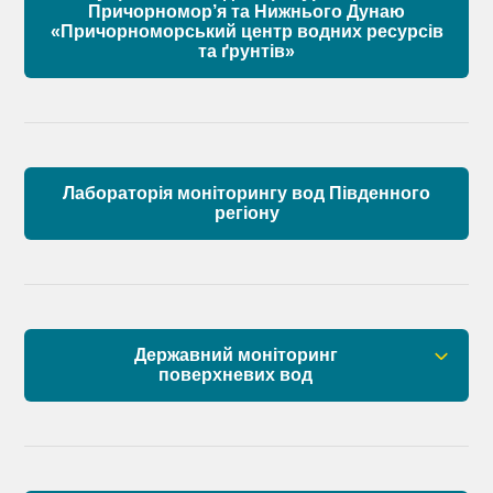
Причорномор’я та Нижнього Дунаю
«Причорноморський центр водних ресурсів
Матеріали
та ґрунтів»
Лабораторія моніторингу вод Південного
регіону
Державний моніторинг
поверхневих вод
Загальна інформація
Пункти моніторингу по басейну річок