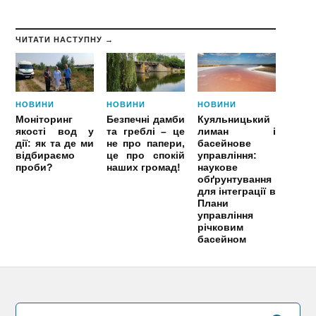
ЧИТАТИ НАСТУПНУ →
НОВИНИ
НОВИНИ
НОВИНИ
Моніторинг
Безпечні дамби
Куяльницький
якості вод у
та греблі – це
лиман і
дії: як та де ми
не про папери,
басейнове
відбираємо
це про спокій
управління:
проби?
наших громад!
наукове
обґрунтування
для інтеграції в
Плани
управління
річковим
басейном