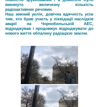
викинуто величезну кількість
радіоактивних речовин.
Наш земний уклін, довічна вдячність усім
тим, хто брав участь у ліквідації наслідків
аварії на Чорнобильській АЕС,
відроджував і продовжує відроджувати до
нового життя обпалену радіацією землю.