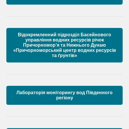
Матеріали
Правові засади роботи Басейнової ради
Установчі документи
Відокремленний підрозділ Басейнового
Склад Басейнової ради річок Причорномор’я
управління водних ресурсів річок
Причорномор’я та Нижнього Дунаю
«Причорноморський центр водних ресурсів
Матеріали
та ґрунтів»
Лабораторія моніторингу вод Південного
регіону