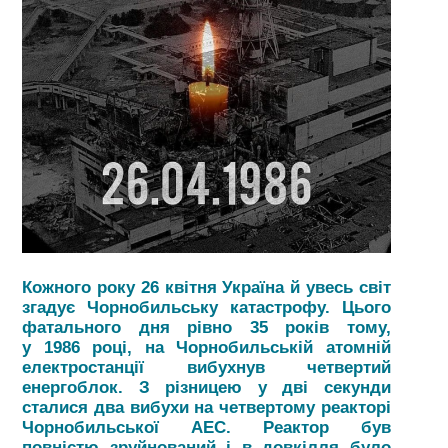
Кожного року 26 квітня Україна й увесь світ
згадує Чорнобильську катастрофу. Цього
фатального дня рівно 35 років тому,
у
1986
році, на Чорнобильській атомній
електростанції вибухнув четвертий
енергоблок. З різницею у дві секунди
сталися два вибухи на четвертому реакторі
Чорнобильської АЕС. Реактор був
повністю зруйнований і в довкілля було