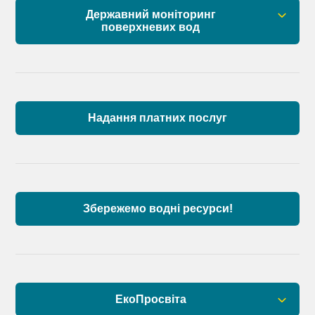
Державний моніторинг
поверхневих вод
Загальна інформація
Пункти моніторингу по басейну річок
Причорномор’я та суббасейну нижнього Дунаю
Надання платних послуг
Аналіз стану масивів поверхневих вод басейну
річок Причорномор’я та суббасейну нижнього
Дунаю
Збережемо водні ресурси!
ЕкоПросвіта