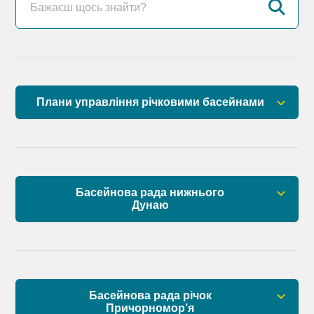
Плани управління річковими басейнами
План управління річковим басейном річок
Причорномор’я
План управління річковим басейном нижнього
Басейнова рада нижнього
Дунаю
Дунаю
Правові засади роботи Басейнової ради
Установчі документи
Басейнова рада річок
Склад Басейнової ради нижнього Дунаю
Причорномор’я