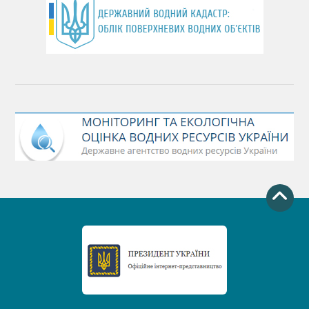
День Чорного моря
День захисту річок
Міжнародний день боротьби проти гребель