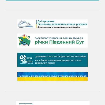
Барви Дністра
День Дністра
День Дунаю
День Південного Бугу
День води
День чистих берегів
День довкілля
(місячник благоустрою)
День працівника водного господарства України
День хіміка