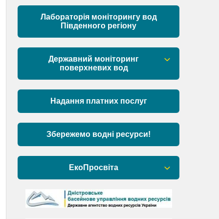
Матеріали
Лабораторія моніторингу вод
Південного регіону
Державний моніторинг
поверхневих вод
Загальна інформація
Надання платних послуг
Пункти моніторингу по басейну річок
Причорномор’я та суббасейну
нижнього Дунаю
Збережемо водні ресурси!
Аналіз стану масивів поверхневих
вод басейну річок Причорномор’я та
ЕкоПросвіта
суббасейну нижнього Дунаю
Барви Дністра
День Дністра