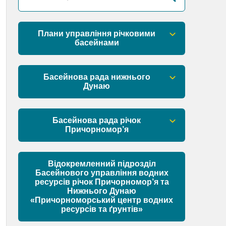
Плани управління річковими
басейнами
План управління річковим басейном
річок Причорномор’я
Басейнова рада нижнього
Дунаю
План управління річковим басейном
нижнього Дунаю
Правові засади роботи Басейнової
ради
Басейнова рада річок
Причорномор’я
Установчі документи
Правові засади роботи Басейнової
ради
Відокремленний підрозділ
Склад Басейнової ради нижнього
Басейнового управління водних
Дунаю
ресурсів річок Причорномор’я та
Установчі документи
Нижнього Дунаю
Матеріали
«Причорноморський центр водних
ресурсів та ґрунтів»
Склад Басейнової ради річок
Причорномор’я