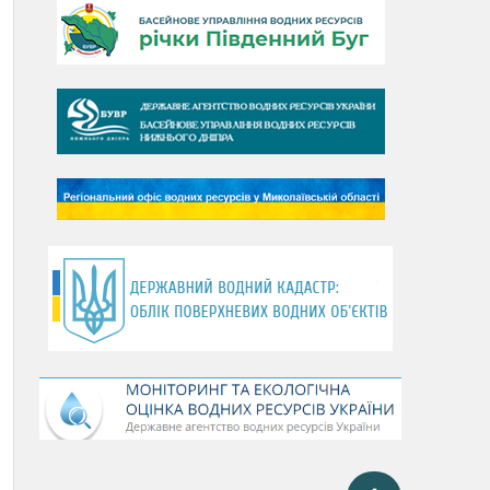
День Дунаю
День Південного Бугу
День води
День чистих берегів
День довкілля
(місячник благоустрою)
День працівника водного
господарства України
День хіміка
День Чорного моря