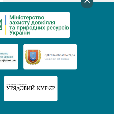
День захисту річок
Міжнародний день боротьби проти
гребель