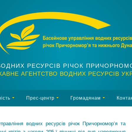
ВОДНИХ РЕСУРСІВ РІЧОК ПРИЧОРНОМ
АВНЕ АГЕНТСТВО ВОДНИХ РЕСУРСІВ УК
ість
Прес-центр
Громадянам
Конта
правління водних ресурсів річок Причорномор’я та
і квітів з нагоди 205-ї річниці від дня народження