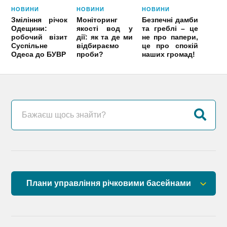
НОВИНИ
НОВИНИ
НОВИНИ
Зміління річок
Моніторинг
Безпечні дамби
Одещини:
якості вод у
та греблі – це
робочий візит
дії: як та де ми
не про папери,
Суспільне
відбираємо
це про спокій
Одеса до БУВР
проби?
наших громад!
Плани управління річковими басейнами
План управління річковим басейном річок
Причорномор’я