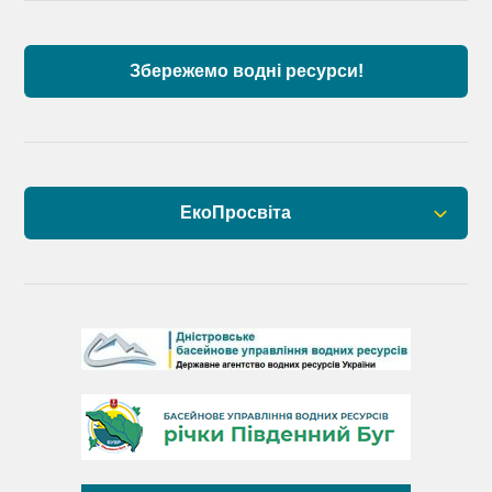
Дунаю
Збережемо водні ресурси!
ЕкоПросвіта
Барви Дністра
День Дністра
День Дунаю
День Південного Бугу
День води