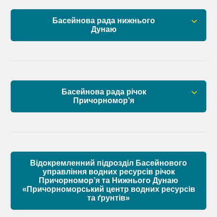
План управління річковим басейном нижнього
Басейнова рада нижнього
Дунаю
Дунаю
Правові засади роботи Басейнової ради
Установчі документи
Басейнова рада річок
Склад Басейнової ради нижнього Дунаю
Причорномор’я
Матеріали
Правові засади роботи Басейнової ради
Установчі документи
Відокремленний підрозділ Басейнового
Склад Басейнової ради річок Причорномор’я
управління водних ресурсів річок
Причорномор’я та Нижнього Дунаю
«Причорноморський центр водних ресурсів
Матеріали
та ґрунтів»