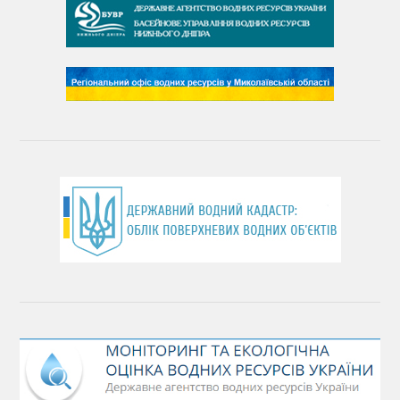
День чистих берегів
День довкілля
(місячник благоустрою)
День працівника водного господарства України
День хіміка
День Чорного моря
День захисту річок
Міжнародний день боротьби проти гребель