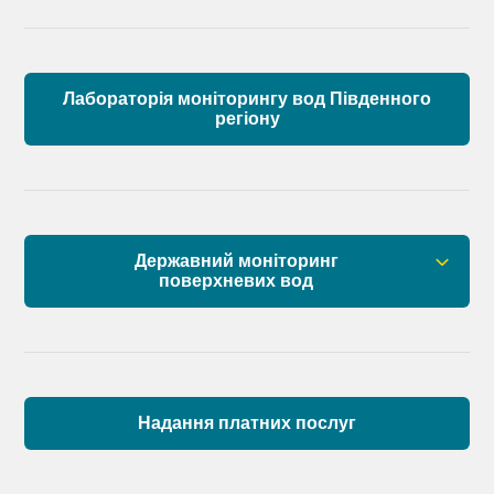
Лабораторія моніторингу вод Південного
регіону
Державний моніторинг
поверхневих вод
Загальна інформація
Пункти моніторингу по басейну річок
Причорномор’я та суббасейну нижнього Дунаю
Надання платних послуг
Аналіз стану масивів поверхневих вод басейну
річок Причорномор’я та суббасейну нижнього