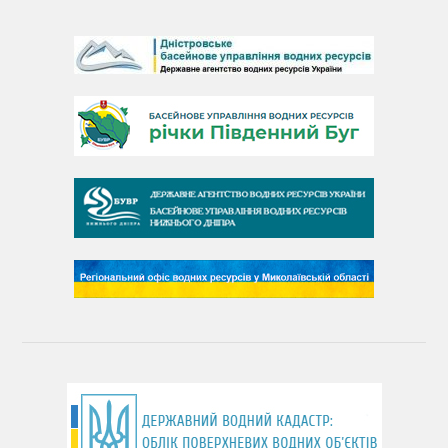
День Дністра
День Дунаю
День Південного Бугу
День води
День чистих берегів
День довкілля
(місячник благоустрою)
День працівника водного господарства України
День хіміка
День Чорного моря