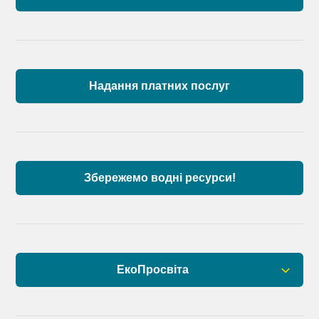
Загальна інформація
Пункти моніторингу по басейну річок
Причорномор’я та суббасейну нижнього Дунаю
Надання платних послуг
Аналіз стану масивів поверхневих вод басейну
річок Причорномор’я та суббасейну нижнього
Дунаю
Збережемо водні ресурси!
ЕкоПросвіта
Барви Дністра