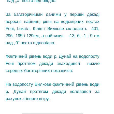
над „0” поста відповідно.
За багаторічними даними у першій декаді
вересня найвищі рівні на водомірних постах
Рені, Ізмаїл, Кілія і Вилкове складають 401,
296, 195 і 129см, а найнижчі -13, 6, -1 і 9 см
над „0” поста відповідно.
Фактичний рівень води р. Дунай на водопосту
Рені протягом декади знаходився нижче
середніх багаторічних показників.
На водопосту Вилкове фактичний рівень води
р. Дунай протягом декади коливався за
рахунок згінного вітру.