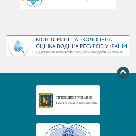
День захисту річок
Міжнародний день боротьби проти гребель