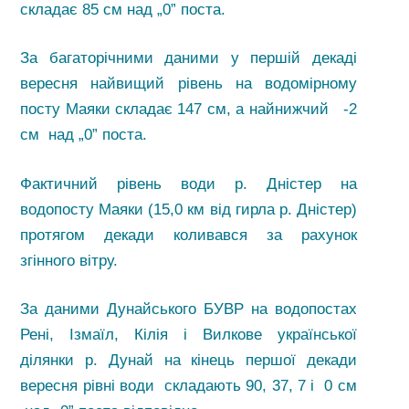
складає 85 см над „0” поста.
За багаторічними даними у першій декаді
вересня найвищий рівень на водомірному
посту Маяки складає 147 см, а найнижчий -2
см над „0” поста.
Фактичний рівень води р. Дністер на
водопосту Маяки (15,0 км від гирла р. Дністер)
протягом декади коливався за рахунок
згінного вітру.
За даними Дунайського БУВР на водопостах
Рені, Ізмаїл, Кілія і Вилкове української
ділянки р. Дунай на кінець першої декади
вересня рівні води складають 90, 37, 7 і 0 см