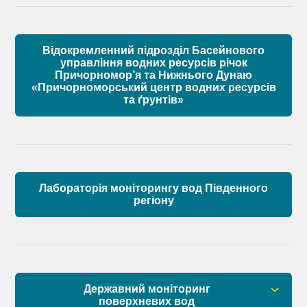
Установчі документи
Відокремленний підрозділ Басейнового
Склад Басейнової ради річок Причорномор’я
управління водних ресурсів річок
Причорномор’я та Нижнього Дунаю
«Причорноморський центр водних ресурсів
Матеріали
та ґрунтів»
Лабораторія моніторингу вод Південного
регіону
Державний моніторинг
поверхневих вод